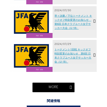
大会・試合
2024/07/30
準々決勝／下位トーナメント キ
ックオフ時刻変更のお知らせ
第6回 日本クラブユース女子サ
ッカー大会（U-18）
大会・試合
2024/07/29
トーナメント1回戦 キックオフ
時刻変更のお知らせ 第6回 日
本クラブユース女子サッカー大
会（U-18）
大会・試合
MORE
関連情報