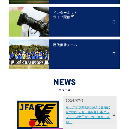
インターネット
ライブ配信
歴代優勝チーム
NEWS
ニュース
2024/07/31
キックオフ時刻ならびに会場変
更のお知らせ 第6回 日本クラ
ブユース女子サッカー大会（U-
18）