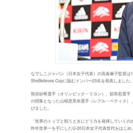
なでしこジャパン（日本女子代表）の高倉麻子監督は15日
SheBelieves Cupに臨むメンバー23名を発表しました
熊谷紗希選手（オリンピック・リヨン）、鮫島彩選手（
の招集となった山根恵里奈選手（レアル・ベティス）、
びました。
「世界のトップと戦うときにどう力を発揮していくの
昨年世界一を手にしたU-20日本女子代表世代をはじ