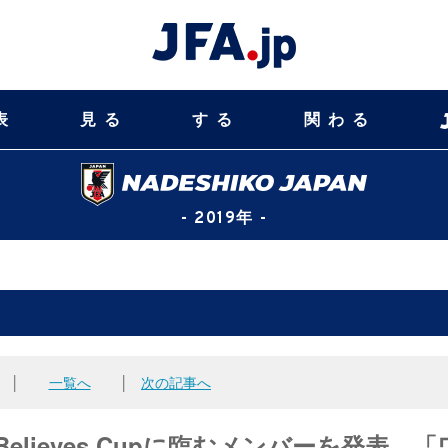
表
見る
する
関わる
- 2019年 -
│
一覧へ
│
次の記事へ
Believes Cupに臨むメンバーを発表 「