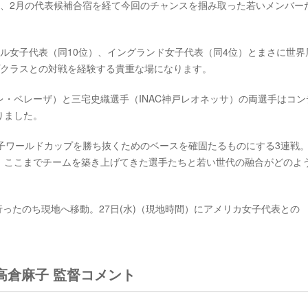
や、2月の代表候補合宿を経て今回のチャンスを掴み取った若いメンバー
ル女子代表（同10位）、イングランド女子代表（同4位）とまさに世界
プクラスとの対戦を経験する貴重な場になります。
・ベレーザ）と三宅史織選手（INAC神戸レオネッサ）の両選手はコン
りました。
女子ワールドカップを勝ち抜くためのベースを確固たるものにする3連戦
、ここまでチームを築き上げてきた選手たちと若い世代の融合がどのよ
行ったのち現地へ移動。27日(水)（現地時間）にアメリカ女子代表との
高倉麻子 監督コメント