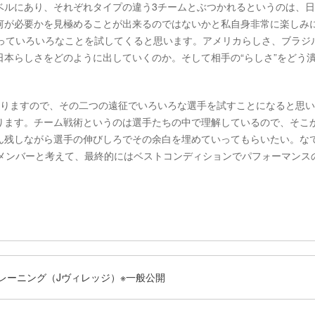
ベルにあり、それぞれタイプの違う3チームとぶつかれるというのは、
何が必要かを見極めることが出来るのではないかと私自身非常に楽しみ
かっていろいろなことを試してくると思います。アメリカらしさ、ブラジ
本らしさをどのように出していくのか。そして相手の“らしさ”をどう
ありますので、その二つの遠征でいろいろな選手を試すことになると思
ります。チーム戦術というのは選手たちの中で理解しているので、そこ
ん残しながら選手の伸びしろでその余白を埋めていってもらいたい。な
のメンバーと考えて、最終的にはベストコンディションでパフォーマンス
レーニング（Jヴィレッジ）※一般公開