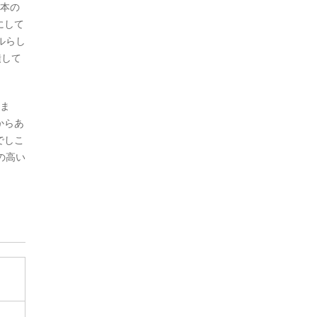
日本の
にして
ルらし
潰して
いま
からあ
でしこ
の高い