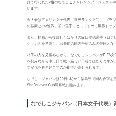
けて行われた2度のなでしこチャレンジプロジェクト
います。
今大会はアメリカ女子代表（世界ランク1位）、ブラジ
の強豪との3連戦。若い選手にとって初めて世界トッ
また、怪我から復帰したばかりの阪口夢穂選手（日テレ
ション面を考慮し、出発前の国内合宿のみの帯同とな
相手の力を見極めながら、なでしこジャパンがFIFA
を挟みながら中二日で戦う厳しい日程ではありますが
学変化を巻き起こすのか期待が寄せられます。
なでしこジャパンは20日(水)から福島県で国内合宿を
SheBelieves Cup開幕戦に臨みます。
なでしこジャパン（日本女子代表）