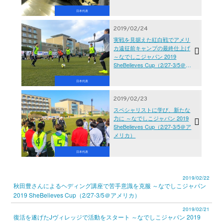
日本代表
2019/02/24
実戦を見据えた紅白戦でアメリ
カ遠征前キャンプの最終仕上げ
～なでしこジャパン 2019
SheBelieves Cup（2/27-3/5＠ア
メリカ）
日本代表
2019/02/23
スペシャリストに学び、新たな
力に ～なでしこジャパン 2019
SheBelieves Cup（2/27-3/5＠ア
メリカ）
日本代表
2019/02/22
秋田豊さんによるヘディング講座で苦手意識を克服 ～なでしこジャパン
2019 SheBelieves Cup（2/27-3/5＠アメリカ）
2019/02/21
復活を遂げたJヴィレッジで活動をスタート ～なでしこジャパン 2019