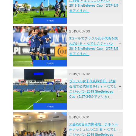
2019 SheBelieves Cup（2/27-3/5
＠アメリカ）
日本代表
2019/03/03
3ゴールでブラジル女子代表を跳
ねのける ～なでしこジャパン
2019 SheBelieves Cup（2/27-3/5
＠アメリカ）
日本代表
2019/03/02
ブラジル女子代表戦前日、試合
会場で公式練習を行う ～なでし
こジャパン 2019 SheBelieves
Cup（2/27-3/5＠アメリカ）
日本代表
2019/03/01
大会2試合目の開催地、テネシー
州ナッシュビルに到着 ～なでし
こジャパン 2019 SheBelieves