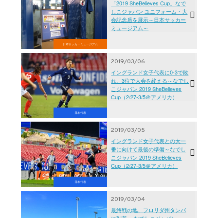
「2019 SheBelieves Cup」なで
しこジャパン ユニフォーム・大
会記念盾を展示～日本サッカー
ミュージアム～
日本サッカーミュージアム
2019/03/06
イングランド女子代表に0-3で敗
れ、3位で大会を終える～なでし
こジャパン 2019 SheBelieves
Cup（2/27-3/5＠アメリカ）
日本代表
2019/03/05
イングランド女子代表との大一
番に向けて最後の準備～なでし
こジャパン 2019 SheBelieves
Cup（2/27-3/5＠アメリカ）
日本代表
2019/03/04
最終戦の地、フロリダ州タンパ
に到着 ～なでしこジャパン