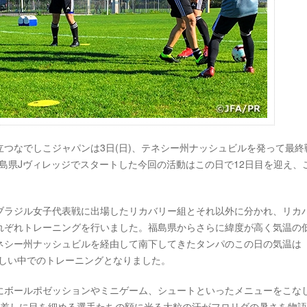
終えて首位に立つなでしこジャパンは3日(日)、テネシー州ナッシュビルを発って最
福島県Jヴィレッジでスタートした今回の活動はこの日で12日目を迎え、
ブラジル女子代表戦に出場したリカバリー組とそれ以外に分かれ、リカ
れぞれトレーニングを行いました。福島県からさらに緯度が高く気温の
ネシー州ナッシュビルを経由して南下してきたタンパのこの日の気温は
眩しい中でのトレーニングとなりました。
にボールポゼッションやミニゲーム、シュートといったメニューをこな
日差しに目を細める選手たちの額に光る大粒の汗がフロリダの暑さを物