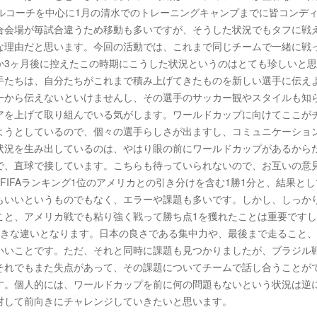
カルコーチを中心に1月の清水でのトレーニングキャンプまでに皆コンデ
合会場が毎試合違うため移動も多いですが、そうした状況でもタフに戦
な理由だと思います。今回の活動では、これまで同じチームで一緒に戦
か3ヶ月後に控えたこの時期にこうした状況というのはとても珍しいと
手たちは、自分たちがこれまで積み上げてきたものを新しい選手に伝え
一から伝えないといけませんし、その選手のサッカー観やスタイルも知
アを上げて取り組んでいる気がします。ワールドカップに向けてここが
ようとしているので、個々の選手らしさが出ますし、コミュニケーショ
状況を生み出しているのは、やはり眼の前にワールドカップがあるから
で、直球で接しています。こちらも待っていられないので、お互いの意
IFAランキング1位のアメリカとの引き分けを含む1勝1分と、結果とし
もいいというものでもなく、エラーや課題も多いです。しかし、しっか
こと、アメリカ戦でも粘り強く戦って勝ち点1を獲れたことは重要です
大きな違いとなります。日本の良さである集中力や、最後まで走ること
いいことです。ただ、それと同時に課題も見つかりましたが、ブラジル
それでもまた失点があって、その課題についてチームで話し合うことが
す。個人的には、ワールドカップを前に何の問題もないという状況は逆
対して前向きにチャレンジしていきたいと思います。