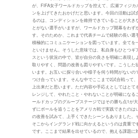
が、FIFA女子ワールドカップを控えて、広瀬フィジ
ンを上げてきたおかげだと思います。今回の活動は試
るのは、コンディションを維持できていることが大き
とがない選手がいますが、ワールドカップ開幕をわず
す。そのためか、これまで代表チームで経験の長い選
積極的にコミュニケーションを図っています。全てを
といけません。そうした意味では、私自身もひとつギ
スという状況の中で、皆が自分の良さを明確に表現し
取りやすく、問題の改善も図りやすいです。こうした
います。お互いに探り合いや様子を伺う時間がないの
つけ合っています。そんな中でここまで2試合戦って、F
上出来だと思います。ただ内容や手応えとしてはとて
レンジして、やれたこと・やれないことが明確になる
ールドカップのグループステージではその勝ち点1が
ずにボールを追うことをアメリカ戦で実践できたのは
の改善を試みて、上手くできたシーンもありました。
そこからイングランド戦に向かえるというのは貴重で
です。ここまで結果を出せているので、抱える課題に