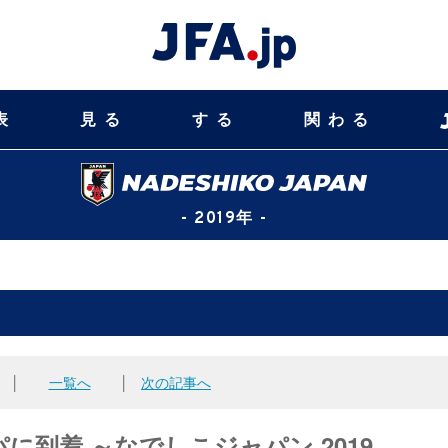
表
見る
する
関わる
- 2019年 -
│
一覧へ
│
次の記事へ
到着 ～なでしこジャパン 2019