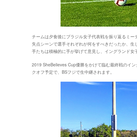
チームは夕食後にブラジル女子代表戦を振り返るミー
失点シーンで選手それぞれが何をすべきだったか、生
手たちは積極的に手が挙げて意見し、イングランド女
2019 SheBelieves Cup優勝をかけて臨む最終戦
クオフ予定で、BSフジで生中継されます。