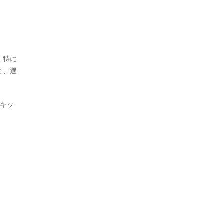
、特に
と、選
）キッ