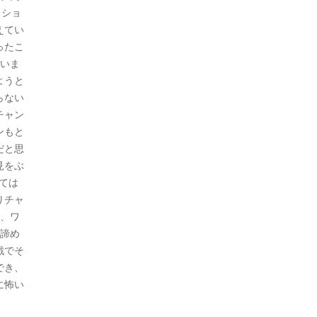
ィショ
えてい
ったこ
思いま
ようと
らない
チャン
ンもと
だと思
見をぶ
ては
りチャ
し、ワ
、諦め
戦でそ
でき、
に怖い