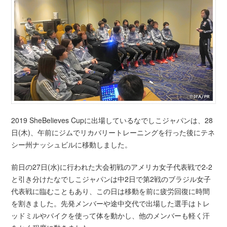
2019 SheBelieves Cupに出場しているなでしこジャパンは、28
日(木)、午前にジムでリカバリートレーニングを行った後にテネ
シー州ナッシュビルに移動しました。
前日の27日(水)に行われた大会初戦のアメリカ女子代表戦で2-2
と引き分けたなでしこジャパンは中2日で第2戦のブラジル女子
代表戦に臨むこともあり、この日は移動を前に疲労回復に時間
を割きました。先発メンバーや途中交代で出場した選手はトレ
ッドミルやバイクを使って体を動かし、他のメンバーも軽く汗