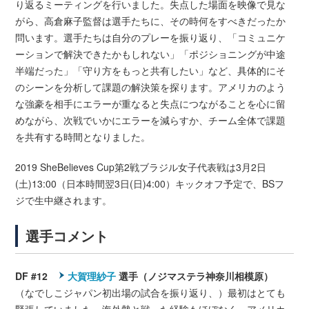
り返るミーティングを行いました。失点した場面を映像で見な
がら、高倉麻子監督は選手たちに、その時何をすべきだったか
問います。選手たちは自分のプレーを振り返り、「コミュニケ
ーションで解決できたかもしれない」「ポジショニングが中途
半端だった」「守り方をもっと共有したい」など、具体的にそ
のシーンを分析して課題の解決策を探ります。アメリカのよう
な強豪を相手にエラーが重なると失点につながることを心に留
めながら、次戦でいかにエラーを減らすか、チーム全体で課題
を共有する時間となりました。
2019 SheBelieves Cup第2戦ブラジル女子代表戦は3月2日
(土)13:00（日本時間翌3日(日)4:00）キックオフ予定で、BSフ
ジで生中継されます。
選手コメント
DF #12
大賀理紗子
選手（ノジマステラ神奈川相模原）
（なでしこジャパン初出場の試合を振り返り、）最初はとても