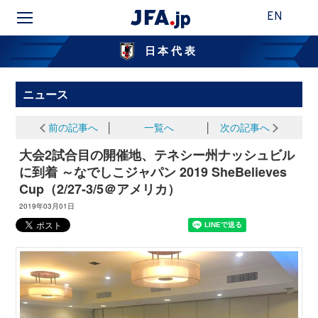
EN
日本代表
ニュース
前の記事へ
│
一覧へ
│
次の記事へ
大会2試合目の開催地、テネシー州ナッシュビル
に到着 ～なでしこジャパン 2019 SheBelieves
Cup（2/27-3/5＠アメリカ）
2019年03月01日