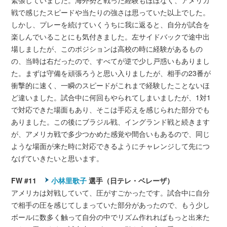
緊張していました。海外勢と戦った経験もほぼなく、アメリカ
戦で感じたスピードや当たりの強さは思っていた以上でした。
しかし、プレーを続けていくうちに我に返ると、自分が試合を
楽しんでいることにも気付きました。左サイドバックで途中出
場しましたが、このポジションは高校の時に経験があるもの
の、当時は右だったので、すべてが逆で少し戸惑いもありまし
た。まずは守備を頑張ろうと思い入りましたが、相手の23番が
衝撃的に速く、一瞬のスピードがこれまで経験したことないほ
ど違いました。試合中に何回もやられてしまいましたが、1対1
で対応できた場面もあり、そこは手応えを感じられた部分でも
ありました。この後にブラジル戦、イングランド戦と続きます
が、アメリカ戦で多少つかめた感覚や間合いもあるので、同じ
ような場面が来た時に対応できるようにチャレンジして先につ
なげていきたいと思います。
FW #11
小林里歌子
選手（日テレ・ベレーザ）
アメリカは対戦していて、圧がすごかったです。試合中に自分
で相手の圧を感じてしまっていた部分があったので、もう少し
ボールに数多く触って自分の中でリズム作れればもっと出来た