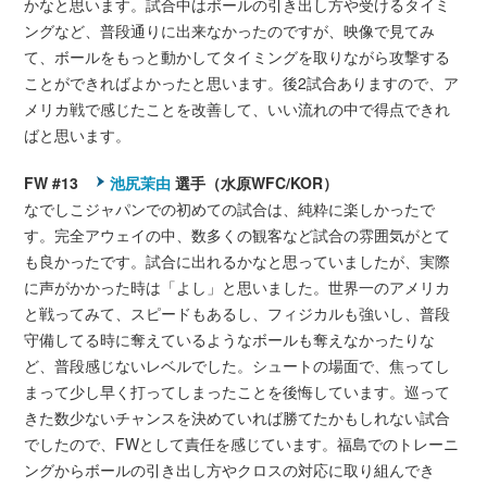
かなと思います。試合中はボールの引き出し方や受けるタイミ
ングなど、普段通りに出来なかったのですが、映像で見てみ
て、ボールをもっと動かしてタイミングを取りながら攻撃する
ことができればよかったと思います。後2試合ありますので、ア
メリカ戦で感じたことを改善して、いい流れの中で得点できれ
ばと思います。
FW #13
池尻茉由
選手（水原WFC/KOR）
なでしこジャパンでの初めての試合は、純粋に楽しかったで
す。完全アウェイの中、数多くの観客など試合の雰囲気がとて
も良かったです。試合に出れるかなと思っていましたが、実際
に声がかかった時は「よし」と思いました。世界一のアメリカ
と戦ってみて、スピードもあるし、フィジカルも強いし、普段
守備してる時に奪えているようなボールも奪えなかったりな
ど、普段感じないレベルでした。シュートの場面で、焦ってし
まって少し早く打ってしまったことを後悔しています。巡って
きた数少ないチャンスを決めていれば勝てたかもしれない試合
でしたので、FWとして責任を感じています。福島でのトレーニ
ングからボールの引き出し方やクロスの対応に取り組んでき