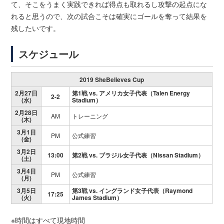
て、そこをうまく実践できれば得点も取れるし攻撃の起点にな
れると思うので、次の試合こそは確実にゴールを奪って結果を
残したいです。
スケジュール
2019 SheBelieves Cup
2月27日
第1戦 vs. アメリカ女子代表（Talen Energy
2-2
(水)
Stadium）
2月28日
AM
トレーニング
(木)
3月1日
PM
公式練習
(金)
3月2日
13:00
第2戦 vs. ブラジル女子代表（Nissan Stadium）
(土)
3月4日
PM
公式練習
(月)
3月5日
第3戦 vs. イングランド女子代表（Raymond
17:25
(火)
James Stadium）
※時間はすべて現地時間