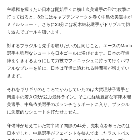
主導権を握りたい日本は開始早々に横山久美選手のFKで攻撃に
打って出ると、8分にはキャプテンマークを巻く中島依美選手が
ミドルシュート、さらに23分には籾木結花選手がドリブルで切
り込んでゴールを狙います。
対するブラジルも先手を取りたいのは同じこと。エースのMarta
選手も強烈なシュートを日本ゴールに浴びせます。日本の守備
陣を引きずるようにして力技でフィニッシュに持って行くパワ
フルなプレーを前に、日本は守備に追われる時間帯が増えてい
きます。
それをギリギリのところでかわしていたのは大賀理紗子選手と
南選手の若きCBが並ぶ最終ライン。そこに経験豊富な宇津木瑠
美選手、中島依美選手のボランチもサポートに入り、ブラジル
に決定的なシュートを打たせません。
守備陣が耐えていた前半終了間際の44分、先制点を奪ったのは
日本でした。中島選手がフェイントを挟んで出したラストパス