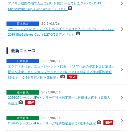
アメリカ建国の地で女王に戦いを挑む ～なでしこジャパン 2019
SheBelieves Cup（2/27-3/5＠アメリカ）
日本代表
2019/02/26
Jヴィレッジでのキャンプを打ち上げてアメリカ入り ～なでしこジャパン
2019 SheBelieves Cup（2/27-3/5＠アメリカ）
最新ニュース
日本代表
2026/08/07
エクアドル代表、ニュージーランド代表、パナマ代表の参加および放送／
配信が決定 キリンカップサッカー2026（10.1＠神奈川／横浜国際総合
競技場、10.5＠東京／国立競技場）
選手育成
2026/08/06
2026/27シーズン JFA・Ｊリーグ特別指定選手に佐藤柚太選手（専修大）
を認定
選手育成
2026/08/06
2026/27シーズン JFA・Ｊリーグ特別指定選手に2選手を認定