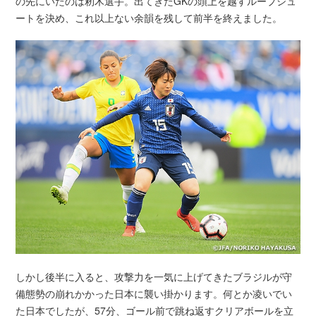
の先にいたのは籾木選手。出てきたGKの頭上を越すループシュ
ートを決め、これ以上ない余韻を残して前半を終えました。
しかし後半に入ると、攻撃力を一気に上げてきたブラジルが守
備態勢の崩れかかった日本に襲い掛かります。何とか凌いでい
た日本でしたが、57分、ゴール前で跳ね返すクリアボールを立