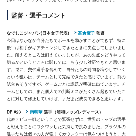
監督・選手コメント
なでしこジャパン(日本女子代表)
高倉麻子
監督
今日はなかなか自分たちでボールを動かすことができず、特に
後半は相手がギアチェンジしてきたときに失点してしまいまし
た。耐えるところは耐えていましたが、あの失点をどうやって
切るかというところに関しては、もう少し対応できたと思いま
す。逆に、交代選手を含めて、自分たちの時間を増やしていく
という狙いは、チームとして完結できたと感じています。前の
試合もそうですが、ゲームごとに課題が明確に出ています。チ
ームとしての、また個人での判断ミスがたくさん起きていたこ
とに対して修正していけば、まだまだ成長できると思います。
DF #23
南萌華
選手（浦和レッズレディース）
代表デビュー戦ということで緊張せずに、世界のトップの選手
と戦えることにワクワクした気持ちで挑みました。ブラジルの
選手たちは個々の力が強くてカウンターは気をつけようと、大