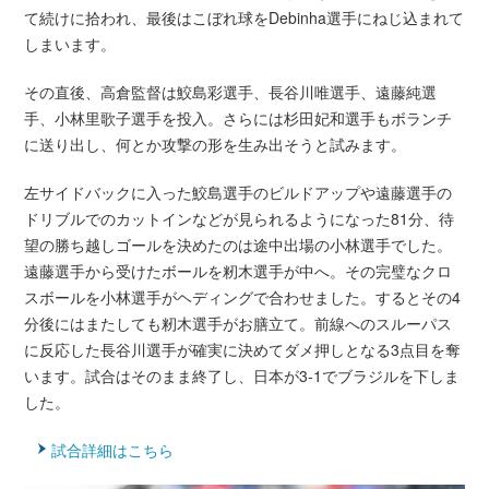
て続けに拾われ、最後はこぼれ球をDebinha選手にねじ込まれて
しまいます。
その直後、高倉監督は鮫島彩選手、長谷川唯選手、遠藤純選
手、小林里歌子選手を投入。さらには杉田妃和選手もボランチ
に送り出し、何とか攻撃の形を生み出そうと試みます。
左サイドバックに入った鮫島選手のビルドアップや遠藤選手の
ドリブルでのカットインなどが見られるようになった81分、待
望の勝ち越しゴールを決めたのは途中出場の小林選手でした。
遠藤選手から受けたボールを籾木選手が中へ。その完璧なクロ
スボールを小林選手がヘディングで合わせました。するとその4
分後にはまたしても籾木選手がお膳立て。前線へのスルーパス
に反応した長谷川選手が確実に決めてダメ押しとなる3点目を奪
います。試合はそのまま終了し、日本が3-1でブラジルを下しま
した。
試合詳細はこちら