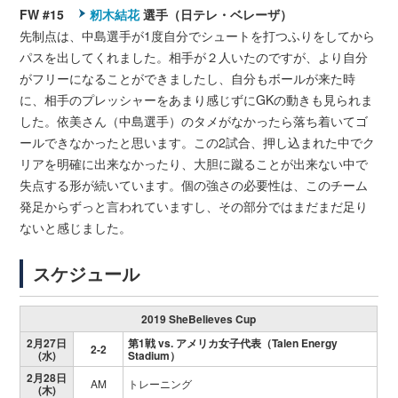
FW #15
籾木結花
選手（日テレ・ベレーザ）
先制点は、中島選手が1度自分でシュートを打つふりをしてから
パスを出してくれました。相手が２人いたのですが、より自分
がフリーになることができましたし、自分もボールが来た時
に、相手のプレッシャーをあまり感じずにGKの動きも見られま
した。依美さん（中島選手）のタメがなかったら落ち着いてゴ
ールできなかったと思います。この2試合、押し込まれた中でク
リアを明確に出来なかったり、大胆に蹴ることが出来ない中で
失点する形が続いています。個の強さの必要性は、このチーム
発足からずっと言われていますし、その部分ではまだまだ足り
ないと感じました。
スケジュール
2019 SheBelieves Cup
2月27日
第1戦 vs. アメリカ女子代表（Talen Energy
2-2
(水)
Stadium）
2月28日
AM
トレーニング
(木)