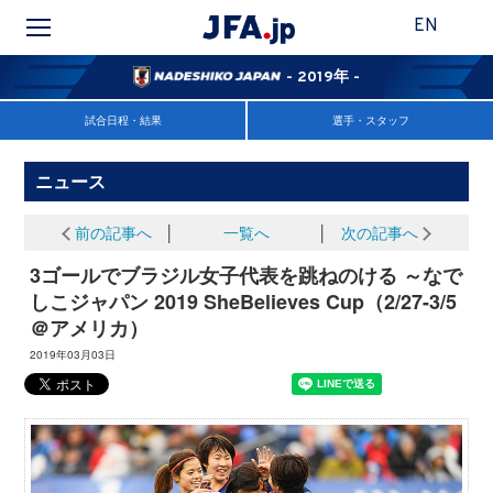
EN
- 2019年 -
試合日程・結果
選手・スタッフ
ニュース
前の記事へ
│
一覧へ
│
次の記事へ
3ゴールでブラジル女子代表を跳ねのける ～なで
しこジャパン 2019 SheBelieves Cup（2/27-3/5
＠アメリカ）
2019年03月03日