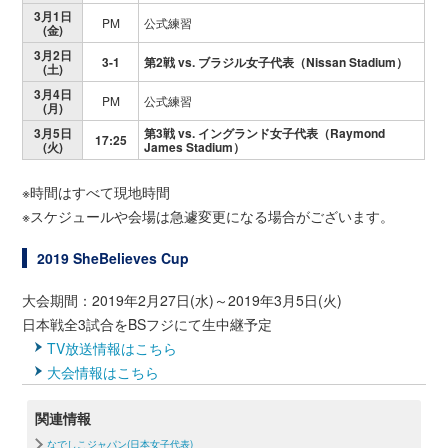
3月1日
PM
公式練習
(金)
3月2日
3-1
第2戦 vs. ブラジル女子代表（Nissan Stadium）
(土)
3月4日
PM
公式練習
(月)
3月5日
第3戦 vs. イングランド女子代表（Raymond
17:25
(火)
James Stadium）
※時間はすべて現地時間
※スケジュールや会場は急遽変更になる場合がございます。
2019 SheBelieves Cup
大会期間：2019年2月27日(水)～2019年3月5日(火)
日本戦全3試合をBSフジにて生中継予定
TV放送情報はこちら
大会情報はこちら
関連情報
なでしこジャパン(日本女子代表)