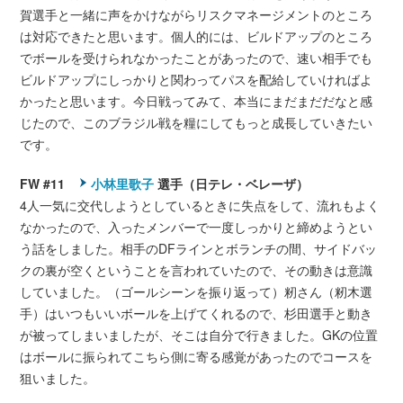
賀選手と一緒に声をかけながらリスクマネージメントのところ
は対応できたと思います。個人的には、ビルドアップのところ
でボールを受けられなかったことがあったので、速い相手でも
ビルドアップにしっかりと関わってパスを配給していければよ
かったと思います。今日戦ってみて、本当にまだまだだなと感
じたので、このブラジル戦を糧にしてもっと成長していきたい
です。
FW #11
小林里歌子
選手（日テレ・ベレーザ）
4人一気に交代しようとしているときに失点をして、流れもよく
なかったので、入ったメンバーで一度しっかりと締めようとい
う話をしました。相手のDFラインとボランチの間、サイドバッ
クの裏が空くということを言われていたので、その動きは意識
していました。（ゴールシーンを振り返って）籾さん（籾木選
手）はいつもいいボールを上げてくれるので、杉田選手と動き
が被ってしまいましたが、そこは自分で行きました。GKの位置
はボールに振られてこちら側に寄る感覚があったのでコースを
狙いました。