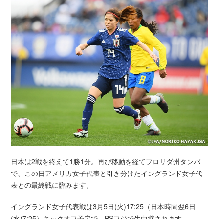
日本は2戦を終えて1勝1分。再び移動を経てフロリダ州タンパ
で、この日アメリカ女子代表と引き分けたイングランド女子代
表との最終戦に臨みます。
イングランド女子代表戦は3月5日(火)17:25（日本時間翌6日
(水)7:25）キックオフ予定で、BSフジで生中継されます。