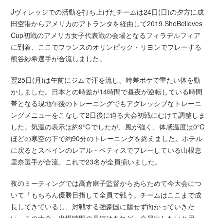
Jヴィレッジでの活動を打ち上げたチームは24日(日)の夕方に成
田空港からアメリカのアトランタを経由して2019 SheBelieves
Cup初戦のアメリカ女子代表戦の会場となるフィラデルフィア
に到着、ここでフランスのオリンピック・リヨンでプレーする
熊谷紗希選手が合流しました。
翌25日(月)は午前にジムで汗を流し、時差ボケで重たい体を動
かしました。日本との時差が14時間で昼夜が逆転している時間
帯となる現地午後のトレーニングでもアグレッシブなトレーニ
ングメニューをこなして2日後に迫る大会初戦にむけて調整しま
した。気温の表示は約9℃でしたが、風が強く、体感温度は0℃
ほどの寒空の下で約90分のトレーニングを終えました。ホテル
に戻るとスペインのレアル・ベティスでプレーしている山根恵
里奈選手が合流、これで23名が全員揃いました。
夜のミーティングでは高倉麻子監督からあらためて今大会につ
いて「もちろん優勝目指して全員で戦う。チームはここまで成
長してきているし、対戦する強豪国に臆せず向かっていきた
い。この大会、出場時間の長短はあれど、全員出したいと思っ