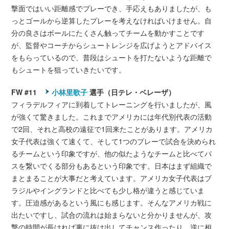
撃面ではいい距離感でプレーでき、手応えもありましたが、も
っとゴールから逆算したプレーを考えなければいけません。自
分の良さはボールにたくさん触ってチームを動かすことです
が、監督やコーチからシュートレンジを広げようとアドバイス
をもらっているので、普段はシュートを打たないような距離で
もシュートを狙っていきたいです。
FW #11
小林里歌子
選手（日テレ・ベレーザ）
フィラデルフィアに到着してトレーニングを行いましたが、風
が強くて驚きました。これまでアメリカには年代別代表の活動
で2回、それと高校の遠征で1回来たことがあります。アメリカ
女子代表は強くて速くて、そして1つのプレーで試合を決められ
るチームという印象ですが、他の似たようなチームと比べてパ
スを繋いでくる部分もあるという印象です。日本はまず組織で
まとまることが大事だと考えています。アメリカ女子代表はブ
ラジルやイングランドと比べても少し格が違うと感じていま
す。圧迫感があるという風にも感じます。そんなアメリカ戦に
出たいですし、試合の流れは始まらないと分かりませんが、攻
撃の時間が長ければ裏に抜け出してチャンス作ったり、逆に相