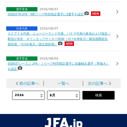
選手育成
2026/08/07
2026/27年JFA・WEリーグ特別指定選手に3選手を認定
日本代表
2026/08/07
エクアドル代表、ニュージーランド代表、パナマ代表の参加および放送／
配信が決定 キリンカップサッカー2026（10.1＠神奈川／横浜国際総合
競技場、10.5＠東京／国立競技場）
選手育成
2026/08/06
2026/27シーズン JFA・Ｊリーグ特別指定選手に佐藤柚太選手（専修大）
を認定
前の記事へ
│
一覧へ
│
次の記事へ