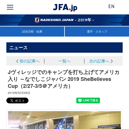
EN
- 2019年 -
試合日程・結果
選手・スタッフ
ニュース
前の記事へ
│
一覧へ
│
次の記事へ
Jヴィレッジでのキャンプを打ち上げてアメリカ
入り ～なでしこジャパン 2019 SheBelieves
Cup（2/27-3/5＠アメリカ）
2019年02月26日