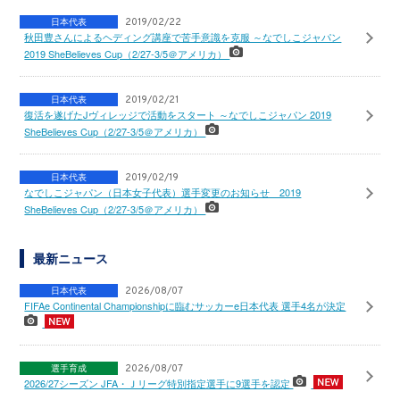
日本代表
2019/02/22
秋田豊さんによるヘディング講座で苦手意識を克服 ～なでしこジャパン
2019 SheBelieves Cup（2/27-3/5＠アメリカ）
日本代表
2019/02/21
復活を遂げたJヴィレッジで活動をスタート ～なでしこジャパン 2019
SheBelieves Cup（2/27-3/5＠アメリカ）
日本代表
2019/02/19
なでしこジャパン（日本女子代表）選手変更のお知らせ 2019
SheBelieves Cup（2/27-3/5＠アメリカ）
最新ニュース
日本代表
2026/08/07
FIFAe Continental Championshipに臨むサッカーe日本代表 選手4名が決定
選手育成
2026/08/07
2026/27シーズン JFA・Ｊリーグ特別指定選手に9選手を認定