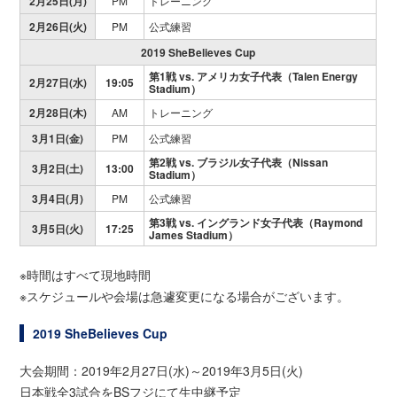
2月25日(月)
PM
トレーニング
2月26日(火)
PM
公式練習
2019 SheBelieves Cup
第1戦 vs. アメリカ女子代表（Talen Energy
2月27日(水)
19:05
Stadium）
2月28日(木)
AM
トレーニング
3月1日(金)
PM
公式練習
第2戦 vs. ブラジル女子代表（Nissan
3月2日(土)
13:00
Stadium）
3月4日(月)
PM
公式練習
第3戦 vs. イングランド女子代表（Raymond
3月5日(火)
17:25
James Stadium）
※時間はすべて現地時間
※スケジュールや会場は急遽変更になる場合がございます。
2019 SheBelieves Cup
大会期間：2019年2月27日(水)～2019年3月5日(火)
日本戦全3試合をBSフジにて生中継予定