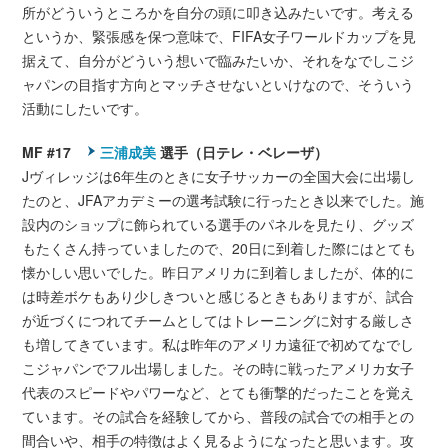
所がどういうところかを自分の頭に叩き込みたいです。考える
というか、緊張感を保つ意味で、FIFA女子ワールドカップを見
据えて、自分がどういう想いで臨みたいか、それをなでしこジ
ャパンの目指す方向とマッチさせないといけなので、そういう
活動にしたいです。
MF #17
三浦成美
選手（日テレ・ベレーザ）
Jヴィレッジは6年生のときに女子サッカーの全国大会に出場し
たのと、JFAアカデミーの選考試験に行ったとき以来でした。施
設内のショップに飾られている選手のパネルを見たり、グッズ
もたくさん持っていましたので、20日に到着した際にはとても
懐かしい思いでした。昨日アメリカに到着しましたが、体的に
は時差ボケもあり少しきついと感じるときもありますが、試合
が近づくにつれてチームとしてはトレーニングに対する厳しさ
も増してきています。私は昨年のアメリカ遠征で初めてなでし
こジャパンでフル出場しました。その時に戦ったアメリカ女子
代表のスピードやパワーなど、とても衝撃的だったことを覚え
ています。その試合を経験してから、普段の試合での相手との
間合いや、相手の特徴はよく見るようになったと思います。攻