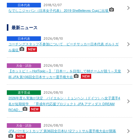
日本代表
2018/12/07
なでしこジャパン（日本女子代表） 2019 SheBelieves Cupに出場
最新ニュース
日本代表
2026/08/10
コーチングスタッフ不参加について ビーチサッカー日本代表 ポルトガ
ル遠征
大会・試合
2026/08/10
【ホットピ！～HotTopic～】「日本一」を目指して88チームが競う～天皇
杯 JFA 第106回全日本サッカー選手権大会
選手育成
2026/08/10
2026年度も実施が決定 バイエルン・ミュンヘン（ドイツ）へ女子選手4
名が短期留学 「育成年代応援プロジェクト JFA アディダス DREAM
ROAD」
大会・試合
2026/08/10
JFA バーモントカップ 第36回全日本U-12フットサル選手権大会が開幕