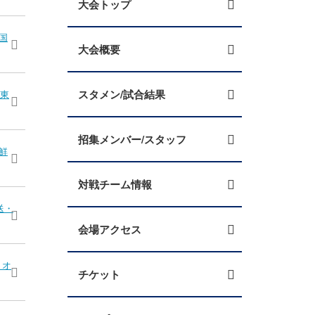
大会トップ
国
大会概要
スタメン/試合結果
＠東
招集メンバー/スタッフ
鮮
対戦チーム情報
送・
会場アクセス
リオ
チケット