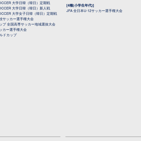
 SOCCER 大学日韓（韓日）定期戦
[4種(小学生年代)]
 SOCCER 大学日韓（韓日）新人戦
JFA 全日本U-12サッカー選手権大会
 SOCCER 大学女子日韓（韓日）定期戦
校サッカー選手権大会
ップ 全国高専サッカー地域選抜大会
ッカー選手権大会
ールドカップ