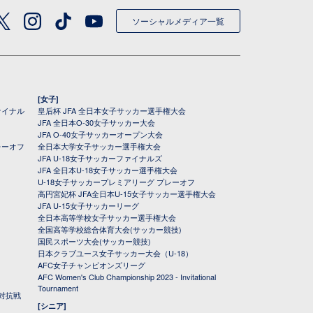
ソーシャルメディア一覧
[女子]
ァイナル
皇后杯 JFA 全日本女子サッカー選手権大会
JFA 全日本O-30女子サッカー大会
JFA O-40女子サッカーオープン大会
レーオフ
全日本大学女子サッカー選手権大会
JFA U-18女子サッカーファイナルズ
JFA 全日本U-18女子サッカー選手権大会
U-18女子サッカープレミアリーグ プレーオフ
高円宮妃杯 JFA全日本U-15女子サッカー選手権大会
JFA U-15女子サッカーリーグ
全日本高等学校女子サッカー選手権大会
全国高等学校総合体育大会(サッカー競技)
国民スポーツ大会(サッカー競技)
日本クラブユース女子サッカー大会（U-18）
AFC女子チャンピオンズリーグ
AFC Women's Club Championship 2023 - Invitational
Tournament
対抗戦
[シニア]