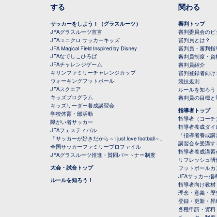
する
関わる
サッカーをしよう！（グラスルーツ）
審判トップ
JFAグラスルーツ宣言
審判委員会のビジ
JFAユニクロ サッカーキッズ
審判員とは？
JFA Magical Field Inspired by Disney
審判員・審判指
JFAなでしこひろば
審判員制度・資
JFAチャレンジゲーム
審判員紹介
キリンファミリーチャレンジカップ
審判登録者向け
ウォーキングフットボール
競技規則
JFAスクエア
ルールを知ろう
キッズプログラム
審判員の目標と
キッズリーダー養成講習会
指導者トップ
学校体育・部活動
指導者（コーチ
障がい者サッカー
指導者養成ダイ
JFAフェスティバル
「指導者養成講
「サッカーが好きだから～I just love football～」
講習会を受講す
全国サッカーファミリープロファイル
指導者養成講習
JFAグラスルーツ推進・賛同パートナー制度
リフレッシュ研
大会・試合トップ
フットボールカ
JFAサッカー指導
ルールを知ろう！
指導者向け教材
理念・意義・歴
登録・更新・昇
各種申請・資料