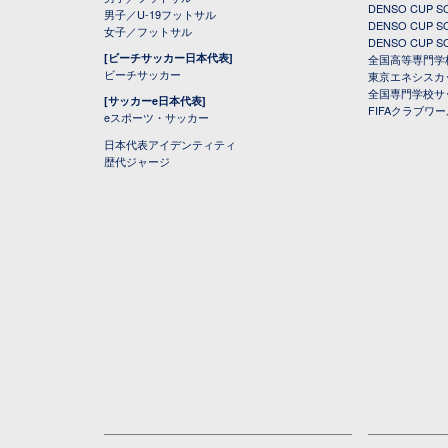
DENSO CUP
男子／U-19フットサル
DENSO CUP
女子／フットサル
DENSO CUP
[ビーチサッカー日本代表]
全国高等専門学
ビーチサッカー
東京エネシスカ
全国専門学校サ
[サッカーe日本代表]
FIFAクラブワ
eスポーツ・サッカー
日本代表アイデンティティ
歴代ジャージ