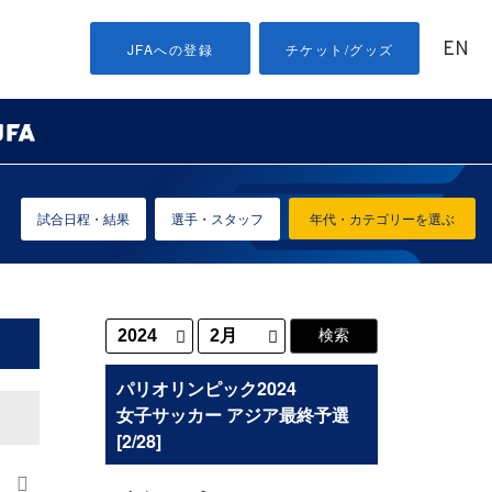
EN
JFAへの登録
チケット/グッズ
試合日程・結果
選手・スタッフ
年代・カテゴリーを選ぶ
パリオリンピック2024
女子サッカー アジア最終予選
[2/28]