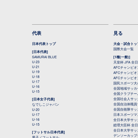
代表
見る
日本代表トップ
大会・試合トッ
国際大会一覧
[日本代表]
SAMURAI BLUE
[1種(一般)]
U-23
天皇杯 JFA 
U-21
AFCチャンピ
U-19
AFCチャンピオン
U-18
AFCチャンピオ
U-17
国民スポーツ大
U-16
全国地域サッカ
U-15
全国クラブチー
全国社会人サッ
[日本女子代表]
全国自治体職員
なでしこジャパン
全国自衛隊サッ
U-20
U-17
日本スポーツマ
U-16
全日本大学サッ
U-15
総理大臣杯 全
全日本大学サッ
[フットサル日本代表]
デンソーカップ
男子／フットサル