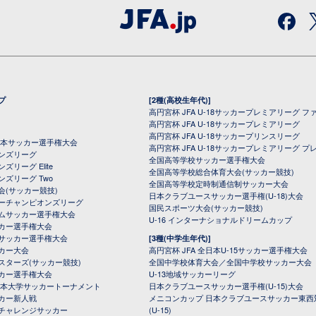
プ
[2種(高校生年代)]
高円宮杯 JFA U-18サッカープレミアリーグ フ
高円宮杯 JFA U-18サッカープレミアリーグ
高円宮杯 JFA U-18サッカープリンスリーグ
全日本サッカー選手権大会
高円宮杯 JFA U-18サッカープレミアリーグ プ
オンズリーグ
全国高等学校サッカー選手権大会
ズリーグ Elite
全国高等学校総合体育大会(サッカー競技)
ンズリーグ Two
全国高等学校定時制通信制サッカー大会
会(サッカー競技)
日本クラブユースサッカー選手権(U-18)大会
ーチャンピオンズリーグ
国民スポーツ大会(サッカー競技)
ムサッカー選手権大会
U-16 インターナショナルドリームカップ
カー選手権大会
サッカー選手権大会
[3種(中学生年代)]
カー大会
高円宮杯 JFA 全日本U-15サッカー選手権大会
スターズ(サッカー競技)
全国中学校体育大会／全国中学校サッカー大会
カー選手権大会
U-13地域サッカーリーグ
日本大学サッカートーナメント
日本クラブユースサッカー選手権(U-15)大会
カー新人戦
メニコンカップ 日本クラブユースサッカー東西
チャレンジサッカー
(U-15)