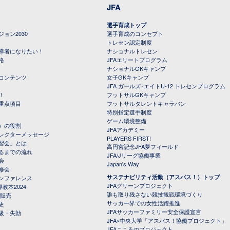
JFA
選手育成トップ
ョン2030
選手育成のコンセプト
トレセン認定制度
導者になりたい！
ナショナルトレセン
格
JFAエリートプログラム
ナショナルGKキャンプ
コンテンツ
女子GKキャンプ
JFA ガールズ･エイトU-12 トレセンプログラム
！
フットサルGKキャンプ
重点項目
フットサルタレントキャラバン
特別指定選手制度
ゲーム環境整備
）の役割
JFAアカデミー
レクターメッセージ
PLAYERS FIRST!
習会」とは
高円宮記念JFA夢フィールド
るまでの流れ
JFA/Jリーグ協働事業
会
Japan's Way
修会
サステナビリティ活動（アスパス！）トップ
ンファレンス
JFAグリーンプロジェクト
教本2024
誰も取り残さない競技観戦環境づくり
 販売
サッカー界での女性活躍推進
史
JFAサッカーファミリー安全保護宣言
級・失効
JFA×中央大学「アスパス！協働プロジェクト」
JFAこころのプロジェクト