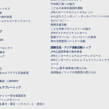
竹内悌三賞への協力
こどもの未来応援国民運動
ットネス
JFAスポーツマネジャーズカレッジ
動
がんばろうニッポン！ ～サッカーファミリーの
の海外派遣
をひとつに！～
ナショナルコーチングコース
復興支援活動
こども宅食プロジェクトへの協力
プ
JFAサステナビリティレポート
（PDFファイル）
国連グローバル・コンパクトへの参加
補給
寄付月間賛同パートナー活動
国際交流・アジア貢献活動トップ
ーセミナー
JFA公認指導者の海外派遣
研修会
JFAインターナショナルコーチングコース
ング
JFAインターナショナル レフェリーインストラ
コース
チーム/選手/指導者の受け入れ
応
各国協会／リーグの視察団の受け入れ
るセルフケアと応急処置
籍・LIBRARY
ェアプレートップ
ファミリー安全保護宣言
ーディングポリシー
る暴力・暴言・ハラスメント・差別と