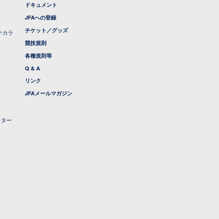
ドキュメント
JFAへの登録
チケット／グッズ
チカラ
競技規則
各種規則等
Q & A
リンク
JFAメールマガジン
クター