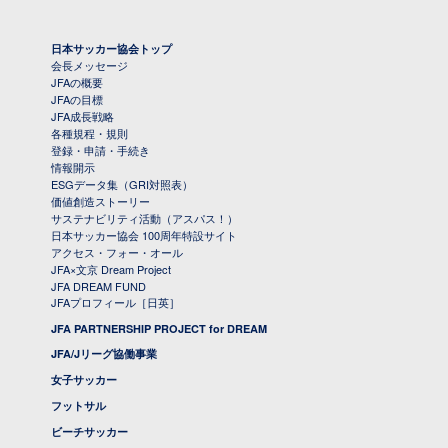
日本サッカー協会トップ
会長メッセージ
JFAの概要
JFAの目標
JFA成長戦略
各種規程・規則
登録・申請・手続き
情報開示
ESGデータ集（GRI対照表）
価値創造ストーリー
サステナビリティ活動（アスパス！）
日本サッカー協会 100周年特設サイト
アクセス・フォー・オール
JFA×文京 Dream Project
JFA DREAM FUND
JFAプロフィール［日英］
JFA PARTNERSHIP PROJECT for DREAM
JFA/Jリーグ協働事業
女子サッカー
フットサル
ビーチサッカー