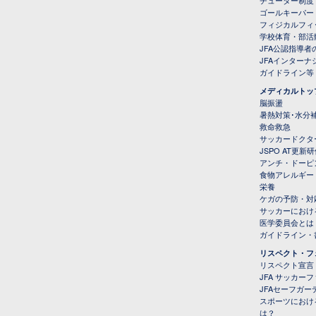
チューター制度
ゴールキーパー
フィジカルフィ
学校体育・部活
JFA公認指導者
JFAインター
ガイドライン等
メディカルトッ
脳振盪
暑熱対策･水分
救命救急
サッカードクタ
JSPO AT更新
アンチ・ドーピ
食物アレルギー
栄養
ケガの予防・対
サッカーにおけ
医学委員会とは
ガイドライン・書
リスペクト・フ
リスペクト宣言
JFA サッカー
JFAセーフガ
スポーツにおけ
は？