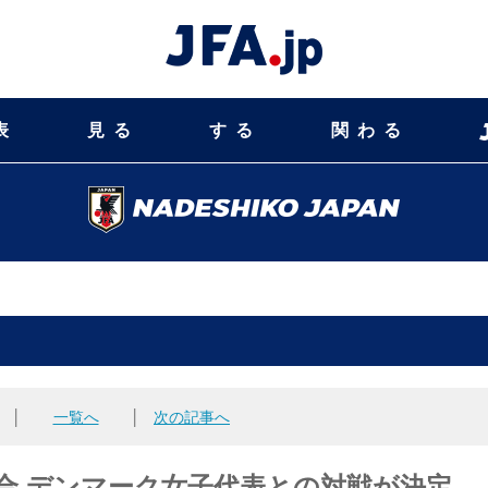
表
見る
する
関わる
│
一覧へ
│
次の記事へ
合 デンマーク女子代表との対戦が決定