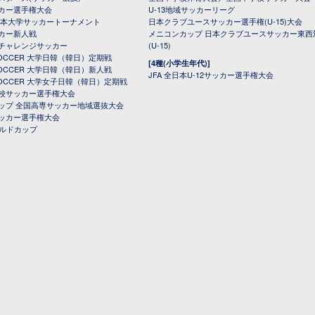
カー選手権大会
U-13地域サッカーリーグ
日本大学サッカートーナメント
日本クラブユースサッカー選手権(U-15)大会
カー新人戦
メニコンカップ 日本クラブユースサッカー東西
チャレンジサッカー
(U-15)
 SOCCER 大学日韓（韓日）定期戦
[4種(小学生年代)]
 SOCCER 大学日韓（韓日）新人戦
JFA 全日本U-12サッカー選手権大会
 SOCCER 大学女子日韓（韓日）定期戦
校サッカー選手権大会
ップ 全国高専サッカー地域選抜大会
ッカー選手権大会
ールドカップ