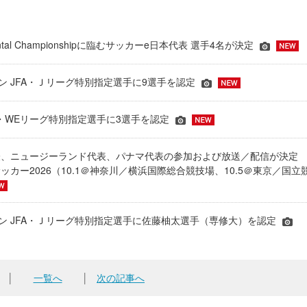
inental Championshipに臨むサッカーe日本代表 選手4名が決定
ーズン JFA・Ｊリーグ特別指定選手に9選手を認定
JFA・WEリーグ特別指定選手に3選手を認定
表、ニュージーランド代表、パナマ代表の参加および放送／配信が決
ッカー2026（10.1＠神奈川／横浜国際総合競技場、10.5＠東京／国立
シーズン JFA・Ｊリーグ特別指定選手に佐藤柚太選手（専修大）を認定
│
一覧へ
│
次の記事へ