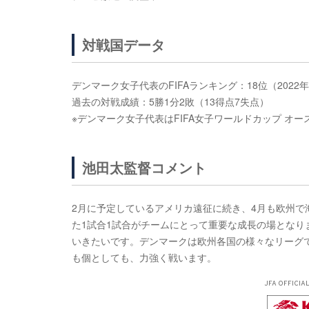
対戦国データ
デンマーク女子代表のFIFAランキング：18位（2022年
過去の対戦成績：5勝1分2敗（13得点7失点）
※デンマーク女子代表はFIFA女子ワールドカップ オー
池田太監督コメント
2月に予定しているアメリカ遠征に続き、4月も欧州で
た1試合1試合がチームにとって重要な成長の場とな
いきたいです。デンマークは欧州各国の様々なリーグ
も個としても、力強く戦います。
JFA OFFICIA