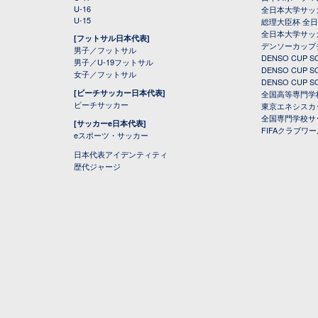
U-16
全日本大学サッ
U-15
総理大臣杯 全
全日本大学サッ
[フットサル日本代表]
デンソーカップ
男子／フットサル
DENSO CUP
男子／U-19フットサル
DENSO CUP
女子／フットサル
DENSO CUP
[ビーチサッカー日本代表]
全国高等専門学
ビーチサッカー
東京エネシスカ
全国専門学校サ
[サッカーe日本代表]
FIFAクラブワ
eスポーツ・サッカー
日本代表アイデンティティ
歴代ジャージ