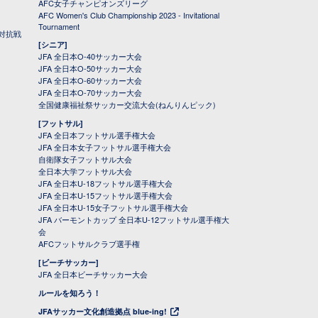
AFC女子チャンピオンズリーグ
AFC Women's Club Championship 2023 - Invitational
Tournament
対抗戦
[シニア]
JFA 全日本O-40サッカー大会
JFA 全日本O-50サッカー大会
JFA 全日本O-60サッカー大会
JFA 全日本O-70サッカー大会
全国健康福祉祭サッカー交流大会(ねんりんピック)
[フットサル]
JFA 全日本フットサル選手権大会
JFA 全日本女子フットサル選手権大会
自衛隊女子フットサル大会
全日本大学フットサル大会
JFA 全日本U-18フットサル選手権大会
JFA 全日本U-15フットサル選手権大会
JFA 全日本U-15女子フットサル選手権大会
JFA バーモントカップ 全日本U-12フットサル選手権大
会
AFCフットサルクラブ選手権
[ビーチサッカー]
JFA 全日本ビーチサッカー大会
ルールを知ろう！
JFAサッカー文化創造拠点 blue-ing!