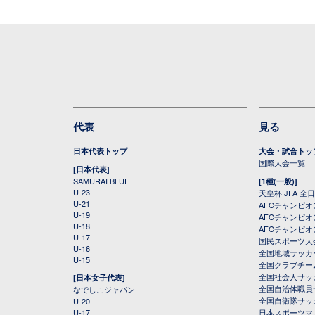
代表
見る
日本代表トップ
大会・試合トッ
国際大会一覧
[日本代表]
SAMURAI BLUE
[1種(一般)]
U-23
天皇杯 JFA 
U-21
AFCチャンピ
U-19
AFCチャンピオン
U-18
AFCチャンピオ
U-17
国民スポーツ大
U-16
全国地域サッカ
U-15
全国クラブチー
全国社会人サッ
[日本女子代表]
全国自治体職員
なでしこジャパン
全国自衛隊サッ
U-20
U-17
日本スポーツマ