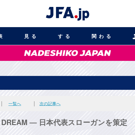
表
見る
する
関わる
なでしこジャパン
│
一覧へ
│
次の記事へ
r DREAM ― 日本代表スローガンを策定