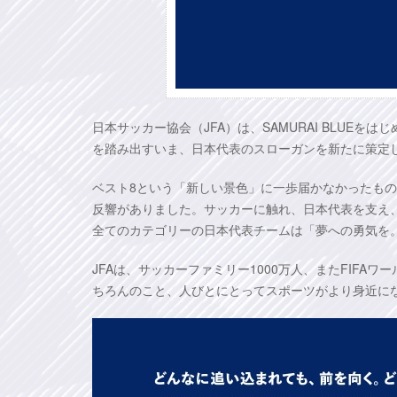
日本サッカー協会（JFA）は、SAMURAI BLUE
を踏み出すいま、日本代表のスローガンを新たに策定
ベスト8という「新しい景色」に一歩届かなかったも
反響がありました。サッカーに触れ、日本代表を支え、と
全てのカテゴリーの日本代表チームは「夢への勇気を。CO
JFAは、サッカーファミリー1000万人、またFIF
ちろんのこと、人びとにとってスポーツがより身近に