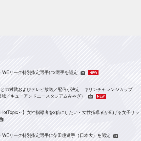
JFA・WEリーグ特別指定選手に2選手を認定
表との対戦およびテレビ放送／配信が決定 キリンチャレンジカップ
24＠宮城／キューアンドエースタジアムみやぎ）
HotTopic～】女性指導者を2倍にしたい～女性指導者が広げる女子サッ
年JFA・WEリーグ特別指定選手に柴田瞳選手（日本大）を認定