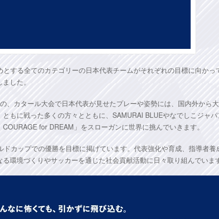
をはじめとする全てのカテゴリーの日本代表チームがそれぞれの目標に向かっ
しました。
のの、カタール大会で日本代表が見せたプレーや姿勢には、国内外から
もに戦った多くの方々とともに、SAMURAI BLUEやなでしこジャパ
URAGE for DREAM」をスローガンに世界に挑んでいきます。
Aワールドカップでの優勝を目標に掲げています。代表強化や育成、指導者養
なる環境づくりやサッカーを通じた社会貢献活動に日々取り組んでいま