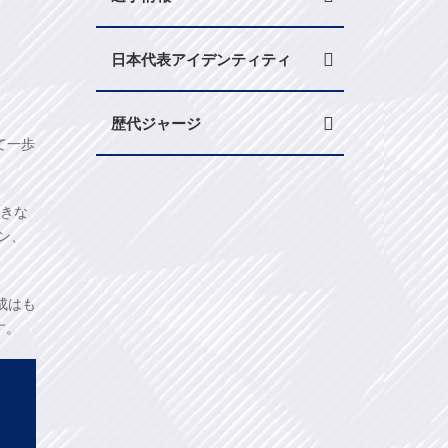
日本代表アイデンティティ
歴代ジャージ
て一歩
大きな
ン、
成はも
す。