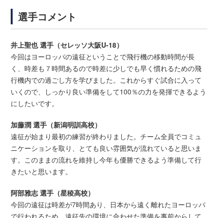
選手コメント
井上聖也 選手（セレッソ大阪U-18）
今回はヨーロッパの遠征ということで飛行機の移動時間が長
く、時差も７時間あるので時差に少しでも早く慣れるための飛
行機内での過ごし方を学びました。これからすぐ試合に入って
いくので、しっかり良い準備をして100％の力を発揮できるよう
にしたいです。
加藤潤 選手（新潟明訓高校）
遠征が始まり最初の練習が終わりました。チーム全員でコミュ
ニケーションを取り、とても良い雰囲気が流れていると思いま
す。このままの流れを維持し今年も優勝できるよう準備して行
きたいと思います。
阿部雅志 選手（星稜高校）
今回の遠征は時差が7時間あり、日本から遠く離れたヨーロッパ
で行われるため、遠征先の環境に合わせた準備を事前からして