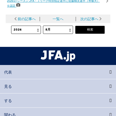
2026/27シーズン JFA・Ｊリーグ特別指定選手に佐藤柚太選手（専修大）
を認定
前の記事へ
│
一覧へ
│
次の記事へ
代表
見る
する
関わる