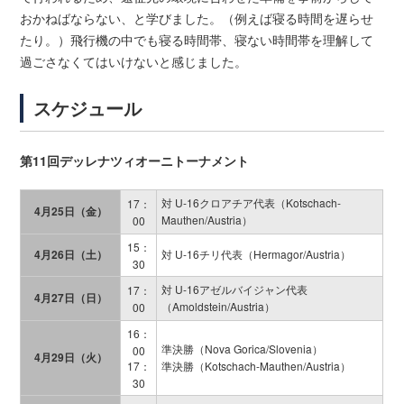
おかねばならない、と学びました。（例えば寝る時間を遅らせ
たり。）飛行機の中でも寝る時間帯、寝ない時間帯を理解して
過ごさなくてはいけないと感じました。
スケジュール
第11回デッレナツィオーニトーナメント
対 U-16クロアチア代表（Kotschach-
17：
4月25日（金）
Mauthen/Austria）
00
15：
4月26日（土）
対 U-16チリ代表（Hermagor/Austria）
30
対 U-16アゼルバイジャン代表
17：
4月27日（日）
（Amoldstein/Austria）
00
16：
準決勝（Nova Gorica/Slovenia）
00
4月29日（火）
17：
準決勝（Kotschach-Mauthen/Austria）
30