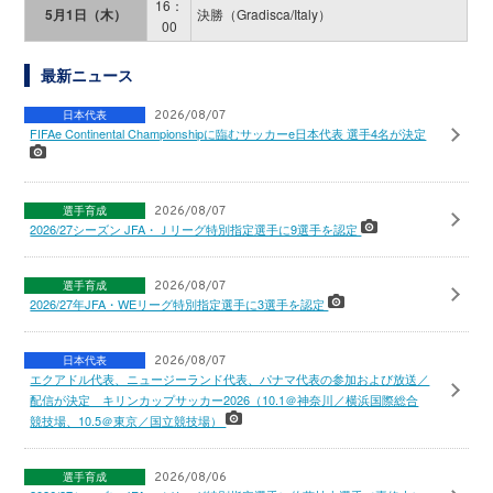
16：
5月1日（木）
決勝（Gradisca/Italy）
00
最新ニュース
日本代表
2026/08/07
FIFAe Continental Championshipに臨むサッカーe日本代表 選手4名が決定
選手育成
2026/08/07
2026/27シーズン JFA・Ｊリーグ特別指定選手に9選手を認定
選手育成
2026/08/07
2026/27年JFA・WEリーグ特別指定選手に3選手を認定
日本代表
2026/08/07
エクアドル代表、ニュージーランド代表、パナマ代表の参加および放送／
配信が決定 キリンカップサッカー2026（10.1＠神奈川／横浜国際総合
競技場、10.5＠東京／国立競技場）
選手育成
2026/08/06