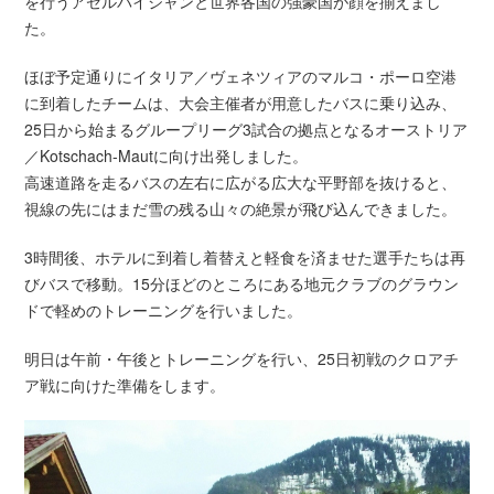
を行うアゼルバイジャンと世界各国の強豪国が顔を揃えまし
た。
ほぼ予定通りにイタリア／ヴェネツィアのマルコ・ポーロ空港
に到着したチームは、大会主催者が用意したバスに乗り込み、
25日から始まるグループリーグ3試合の拠点となるオーストリア
／Kotschach-Mautに向け出発しました。
高速道路を走るバスの左右に広がる広大な平野部を抜けると、
視線の先にはまだ雪の残る山々の絶景が飛び込んできました。
3時間後、ホテルに到着し着替えと軽食を済ませた選手たちは再
びバスで移動。15分ほどのところにある地元クラブのグラウン
ドで軽めのトレーニングを行いました。
明日は午前・午後とトレーニングを行い、25日初戦のクロアチ
ア戦に向けた準備をします。