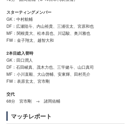
スターティングメンバー
GK：中村航輔
DF：広瀬陸斗、内山裕貴、三浦弦太、宮原和也
MF：関根貴大、松本昌也、川辺駿、奥川雅也
FW：金子翔太、越智大和
2本目総入替時
GK：田口潤人
DF：石田崚真、茂木力也、三竿健斗、山口真司
MF：小川直毅、大山啓輔、安東輝、田村亮介
FW：表原玄太、宮市剛
交代
68分 宮市剛 → 諸岡佑輔
マッチレポート