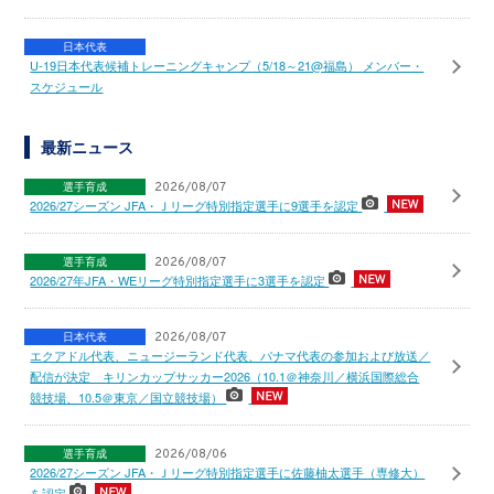
日本代表
U-19日本代表候補トレーニングキャンプ（5/18～21@福島） メンバー・
スケジュール
最新ニュース
選手育成
2026/08/07
2026/27シーズン JFA・Ｊリーグ特別指定選手に9選手を認定
選手育成
2026/08/07
2026/27年JFA・WEリーグ特別指定選手に3選手を認定
日本代表
2026/08/07
エクアドル代表、ニュージーランド代表、パナマ代表の参加および放送／
配信が決定 キリンカップサッカー2026（10.1＠神奈川／横浜国際総合
競技場、10.5＠東京／国立競技場）
選手育成
2026/08/06
2026/27シーズン JFA・Ｊリーグ特別指定選手に佐藤柚太選手（専修大）
を認定