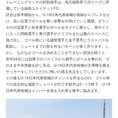
トレーニングマッチの対戦相手は、地元福島県でJ3リーグに所
属している福島ユナイテッドFC。
試合は前半開始から、U-19日本代表候補が前線からプレスをか
け、高い位置でボールを奪い攻撃を仕掛けていく展開。ボラン
チの川辺選手と松本選手がボールをサイドに散らし、両サイド
に入った関根選手と奥川選手がドリブルまたは裏のスペースに
抜け出し、ゴール前にいる越智選手と金子選手にラストパスを
配給し、シュートまでの形を作るパターンが多く作ります。し
かし、なかなかゴールを決めることができない状況が続くと、
前半24分には自陣でのパスミスから相手にボールを奪われ、そ
のまま中央突破を許し失点。U-19日本代表候補が主導権を握る
サッカーをしていただけに悔いの残る失点をしてしまいます。
その後もU-19日本代表候補がチャンスを作るものの、ゴール前
での決定的な場面でシュートが打てず前半は0－1で終了。U-19
日本代表候補はメンバー全員を入れ替え後半に臨みます。