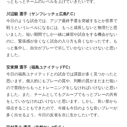
っともっとチームのレベルを上げていきたいです。
川辺駿 選手（サンフレッチェ広島F.C）
今日のような試合では、アジア最終予選を突破するとか世界で
戦うというレベルになるには、もっと成長しないと無理だと思
いました。短い期間でしか一緒に練習や試合をする機会がない
のに、緊張感が全くなく試合の入り方も良くなかったです。も
っと集中し、自分がプレーで示していかないといけないと思い
ました。
安東輝 選手（福島ユナイテッドFC）
今日の福島ユナイテッドとの試合では課題が多く見つかったと
思います。個人的にもプレーの質や、判断の質がまだまだ低い
ので普段からもっとトレーニングをしなければいけないと思い
ました。また、チームとしてもグループでもっとプレーの共有
をしていかなければいけないと思います。しかし、良い形から
得点することもできたので、今後も今日のような良いプレーが
多く出せるよう、今日の反省を次に生かしたいです。
田村亮介 選手（京都サンガF.C.）