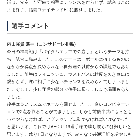
補は、安定した守備で相手にチャンスを作らせず、試合はこの
まま終了。福島ユナイテッドFCに勝利しました。
選手コメント
内山裕貴 選手（コンサドーレ札幌）
今日の福島戦は『バイタルエリアでの崩し』というテーマを持
ち、試合に臨みました。このテーマは、ボールは持てるものの
なかなか得点が決められない自分達の以前からの課題でもあり
ました。前半はフィニッシュ、ラストパスの精度を欠き点には
繋がらず、逆に相手に少ないチャンスを決められてしまいまし
た。そして、少し守備の部分で後手に回ってしまう場面もあり
ました。
後半は良いリズムでボールを回せましたし、良いコンビネーシ
ョンで2点を取ることができました。しかし前後半共にもっとも
っとやらなければ、アグレッシブに動かなければいけなかった
と思います。これではAFC U-19選手権で勝ち抜くのは難しいと
思います。残り1日となりますが、みんなで共通理解を増やしも