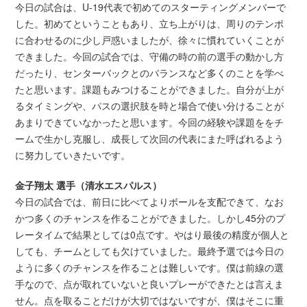
今日の試合は、U-19代表で初めてのスターティングメンバーで
した。初めてということもあり、立ち上がりは、周りのテンポ
に合わせるのに少し戸惑いましたが、徐々に慣れていくことが
できました。今回の試合では、守備の時の前の選手の動かし方
だったり、センターバックとのバランスなど多くのことを学べ
たと思います。課題もみつけることができました。自分が上が
るタイミングや、パスの選択肢を時と場合で使い分けることが
あまりできていなかったと思います。今回の経験や課題ををチ
ームで生かし克服し、成長して次回の代表にまた呼ばれるよう
に努力していきたいです。
金子翔太
選手
（清水エスパルス）
今日の試合では、前日に比べてよりボールを支配できて、なお
かつ多くのチャンスを作ることができました。しかし45分のプ
レータイムで結果としては0点です。やはり最後の精度が個人と
しても、チームとしても欠けていました。最終予選では今日の
ように多くのチャンスを作ることは難しいです。僕は前線の選
手なので、点が取れていないと良いプレーができたとは言えま
せん。点を取ることだけが大切ではないですが、僕はそこに重