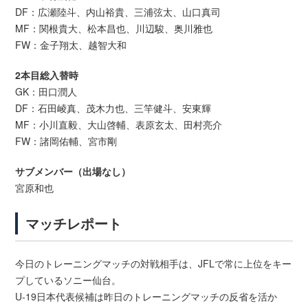
DF：広瀬陸斗、内山裕貴、三浦弦太、山口真司
MF：関根貴大、松本昌也、川辺駿、奥川雅也
FW：金子翔太、越智大和
2本目総入替時
GK：田口潤人
DF：石田崚真、茂木力也、三竿健斗、安東輝
MF：小川直毅、大山啓輔、表原玄太、田村亮介
FW：諸岡佑輔、宮市剛
サブメンバー（出場なし）
宮原和也
マッチレポート
今日のトレーニングマッチの対戦相手は、JFLで常に上位をキー
プしているソニー仙台。
U-19日本代表候補は昨日のトレーニングマッチの反省を活か