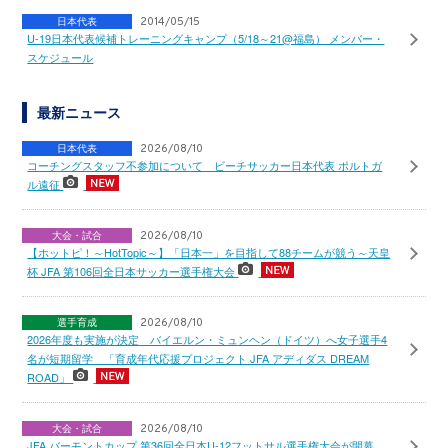
日本代表
2014/05/15
U-19日本代表候補トレーニングキャンプ（5/18～21@福島） メンバー・
スケジュール
最新ニュース
日本代表
2026/08/10
コーチングスタッフ不参加について ビーチサッカー日本代表 ポルトガ
ル遠征
大会・試合
2026/08/10
【ホットピ！～HotTopic～】「日本一」を目指して88チームが競う～天皇
杯 JFA 第106回全日本サッカー選手権大会
選手育成
2026/08/10
2026年度も実施が決定 バイエルン・ミュンヘン（ドイツ）へ女子選手4
名が短期留学 「育成年代応援プロジェクト JFA アディダス DREAM
ROAD」
大会・試合
2026/08/10
JFA バーモントカップ 第36回全日本U-12フットサル選手権大会が開幕