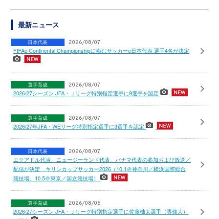
最新ニュース
日本代表
2026/08/07
FIFAe Continental Championshipに臨むサッカーe日本代表 選手4名が決定
選手育成
2026/08/07
2026/27シーズン JFA・Ｊリーグ特別指定選手に9選手を認定
選手育成
2026/08/07
2026/27年JFA・WEリーグ特別指定選手に3選手を認定
日本代表
2026/08/07
エクアドル代表、ニュージーランド代表、パナマ代表の参加および放送／
配信が決定 キリンカップサッカー2026（10.1＠神奈川／横浜国際総合
競技場、10.5＠東京／国立競技場）
選手育成
2026/08/06
2026/27シーズン JFA・Ｊリーグ特別指定選手に佐藤柚太選手（専修大）