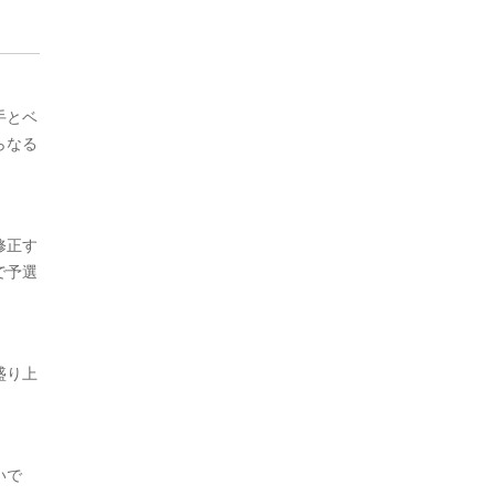
手とベ
らなる
修正す
で予選
盛り上
いで