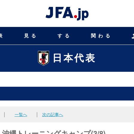
表
見る
する
関わる
日本代表
│
一覧へ
│
次の記事へ
縄トレーニングキャンプ(3/8)