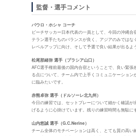
監督・選手コメント
パウロ・ホシャ コーチ
ビーチサッカー日本代表の一員として、今回の沖縄合
テラン選手たちのバランスが良く、アジアのみではな
レベルアップに向け、そして予選で良い結果が出るよ
松尾那緒弥 選手（プラシア山口）
AFC選手権前最後の国内合宿ということで、良い緊
る点について、チーム内で上手くコミュニケーション
に臨みたいです。
赤熊卓弥 選手（ドルソーレ北九州）
今日の練習では、セットプレーについて細かく確認が
げるように心掛けています。残りの練習時間も無駄に
山内悠誠 選手（G.C.Nerine）
チーム全体のモチベーションは高く、とても質の高い