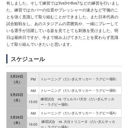
有しました。そして練習では3vs3や8vs7などの練習を行いまし
た。練習ではカバーの位置やプレッシャーの速さなど守備のこ
とを強く意識して取り組むことができました。また日本代表の
試合観戦をし、あのスタジアムの雰囲気や、一緒にプレーして
いる選手が活躍している姿を見てとても刺激を受けました。明
日は最終日ですが、今まで積み上げてきたことを変わらず意識
して取り組んでいきたいと思います。
スケジュール
3月24日
トレーニング（だいぎんサッカー・ラグビー場B）
PM
（火）
トレーニング（だいぎんサッカー・ラグビー場B）
AM
3月25日
練習試合 vs. ヴェルスパ大分（だいぎんサッカ
（水）
15:00
ー・ラグビー場B）
トレーニング（だいぎんサッカー・ラグビー場A）
AM
3月26日
練習試合 vs. 大分トリニータ（だいぎんサッカ
（木）
16:00
ー・ラグビー場A）