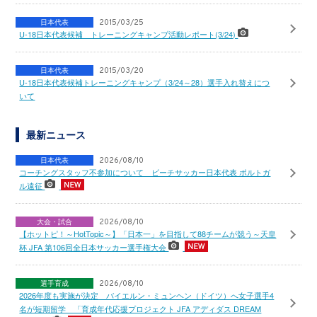
日本代表
2015/03/25
U-18日本代表候補 トレーニングキャンプ活動レポート(3/24)
日本代表
2015/03/20
U-18日本代表候補トレーニングキャンプ（3/24～28）選手入れ替えにつ
いて
最新ニュース
日本代表
2026/08/10
コーチングスタッフ不参加について ビーチサッカー日本代表 ポルトガ
ル遠征
大会・試合
2026/08/10
【ホットピ！～HotTopic～】「日本一」を目指して88チームが競う～天皇
杯 JFA 第106回全日本サッカー選手権大会
選手育成
2026/08/10
2026年度も実施が決定 バイエルン・ミュンヘン（ドイツ）へ女子選手4
名が短期留学 「育成年代応援プロジェクト JFA アディダス DREAM