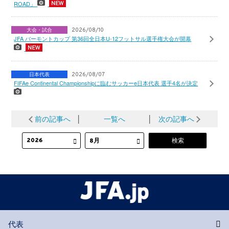
ROAD」
大会・試合
2026/08/10
JFA バーモントカップ 第36回全日本U-12フットサル選手権大会が開幕
日本代表
2026/08/07
FIFAe Continental Championshipに臨むサッカーe日本代表 選手4名が決定
前の記事へ
│
一覧へ
│
次の記事へ
代表