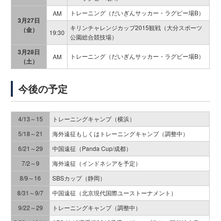
トレーニング（だいぎんサッカー・ラグビー場B）
AM
3月27日
キリンチャレンジカップ2015観戦（大分スポーツ
（金）
19:30
公園総合競技場）
3月28日
トレーニング（だいぎんサッカー・ラグビー場B）
AM
（土）
今後の予定
4/13～15
トレーニングキャンプ（横浜）
5/18～21
海外遠征もしくはトレーニングキャンプ（調整中）
6/21～29
中国遠征（Panda Cup/成都）
7/2～9
海外遠征（インドネシアを予定）
8/9～16
SBSカップ（静岡）
8/31～9/7
中国遠征（北京現代国際ユーストーナメント）
9/22～29
トレーニングキャンプ（調整中）