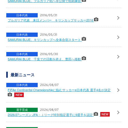
SAMURAI BLUE、ブルガリア戦へ非公開で戦術練習
日本代表
2016/05/31
ブルガリア代表 来日メンバー キリンカップサッカー2016
日本代表
2016/05/31
SAMURAI BLUE、キリンカップへ全体合宿スタート
日本代表
2016/05/30
SAMURAI BLUE 千葉での活動を終え、豊田へ移動
最新ニュース
日本代表
2026/08/07
FIFAe Continental Championshipに臨むサッカーe日本代表 選手4名が決定
選手育成
2026/08/07
2026/27シーズン JFA・Ｊリーグ特別指定選手に9選手を認定