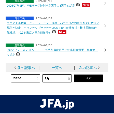
選手育成
2026/08/07
2026/27年JFA・WEリーグ特別指定選手に3選手を認定
日本代表
2026/08/07
エクアドル代表、ニュージーランド代表、パナマ代表の参加および放送／
配信が決定 キリンカップサッカー2026（10.1＠神奈川／横浜国際総合
競技場、10.5＠東京／国立競技場）
選手育成
2026/08/06
2026/27シーズン JFA・Ｊリーグ特別指定選手に佐藤柚太選手（専修大）
を認定
前の記事へ
│
一覧へ
│
次の記事へ