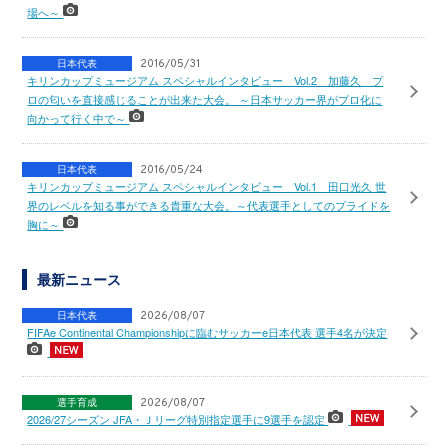
場へ～
日本代表
2016/05/31
キリンカップミュージアム スペシャルインタビュー Vol.2 加藤久 プ
ロの匂いを直接感じることが出来た大会。 ～日本サッカー界がプロ化に
向かって行く中で～
日本代表
2016/05/24
キリンカップミュージアム スペシャルインタビュー Vol.1 田口光久 世
界のレベルを知る事ができる貴重な大会。～代表選手としてのプライドを
胸に～
最新ニュース
日本代表
2026/08/07
FIFAe Continental Championshipに臨むサッカーe日本代表 選手4名が決定
選手育成
2026/08/07
2026/27シーズン JFA・Ｊリーグ特別指定選手に9選手を認定