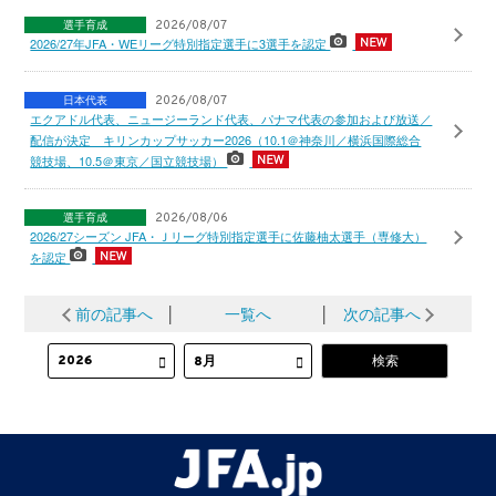
選手育成
2026/08/07
2026/27年JFA・WEリーグ特別指定選手に3選手を認定
日本代表
2026/08/07
エクアドル代表、ニュージーランド代表、パナマ代表の参加および放送／
配信が決定 キリンカップサッカー2026（10.1＠神奈川／横浜国際総合
競技場、10.5＠東京／国立競技場）
選手育成
2026/08/06
2026/27シーズン JFA・Ｊリーグ特別指定選手に佐藤柚太選手（専修大）
を認定
前の記事へ
│
一覧へ
│
次の記事へ