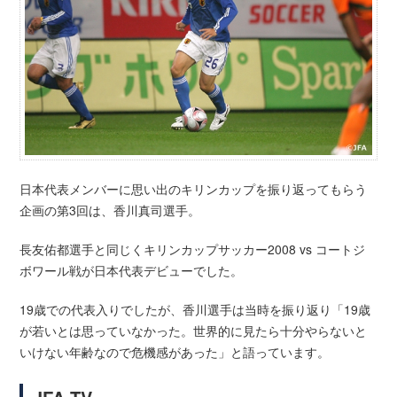
日本代表メンバーに思い出のキリンカップを振り返ってもらう
企画の第3回は、香川真司­選手。
長友佑都選手と同じくキリンカップサッカー2008 vs コートジ
ボワール戦が日本代表­デビューでした。
19歳での代表入りでしたが、香川選手は当時を振り返り「19歳
が若いとは思っていな­かった。世界的に見たら十分やらないと
いけない年齢なので危機感があった」と語ってい­ます。