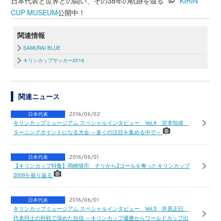
日本代表と世界との闘い、その38年の軌跡を辿る
KIRIN
CUP MUSEUM
公開中！
関連情報
SAMURAI BLUE
キリンカップサッカー2016
関連ニュース
日本代表
2016/06/02
キリンカップミュージアム スペシャルインタビュー Vol.4 宮本恒靖
ターニングポイントになる大会 ～多くの注目を集める中で～
日本代表
2016/06/01
【キリンカップ特集】岡崎慎司 チリから2ゴールを奪ったキリンカップ
2009を振り返る
日本代表
2016/06/01
キリンカップミュージアム スペシャルインタビュー Vol.3 井原正巳
代表同士の対戦で深めた自信 ～キリンカップ優勝からワールドカップ出