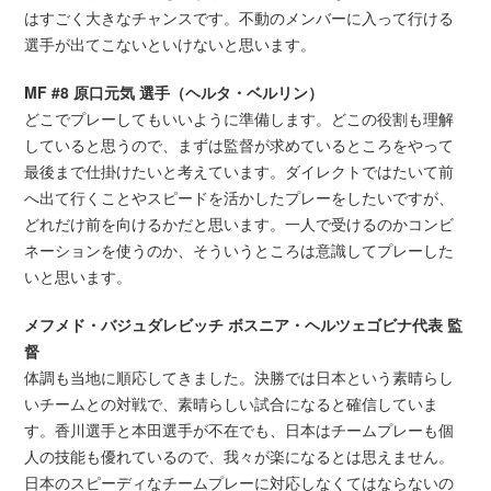
はすごく大きなチャンスです。不動のメンバーに入って行ける
選手が出てこないといけないと思います。
MF #8 原口元気 選手（ヘルタ・ベルリン）
どこでプレーしてもいいように準備します。どこの役割も理解
していると思うので、まずは監督が求めているところをやって
最後まで仕掛けたいと考えています。ダイレクトではたいて前
へ出て行くことやスピードを活かしたプレーをしたいですが、
どれだけ前を向けるかだと思います。一人で受けるのかコンビ
ネーションを使うのか、そういうところは意識してプレーした
いと思います。
メフメド・バジュダレビッチ ボスニア・ヘルツェゴビナ代表 監
督
体調も当地に順応してきました。決勝では日本という素晴らし
いチームとの対戦で、素晴らしい試合になると確信していま
す。香川選手と本田選手が不在でも、日本はチームプレーも個
人の技能も優れているので、我々が楽になるとは思えません。
日本のスピーディなチームプレーに対応しなくてはならないの