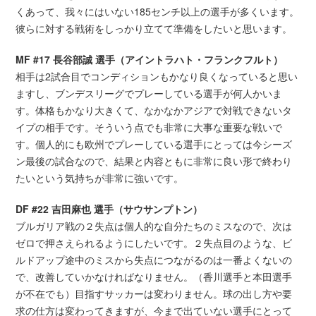
くあって、我々にはいない185センチ以上の選手が多くいます。
彼らに対する戦術をしっかり立てて準備をしたいと思います。
MF #17 長谷部誠 選手（アイントラハト・フランクフルト）
相手は2試合目でコンディションもかなり良くなっていると思い
ますし、ブンデスリーグでプレーしている選手が何人かいま
す。体格もかなり大きくて、なかなかアジアで対戦できないタ
イプの相手です。そういう点でも非常に大事な重要な戦いで
す。個人的にも欧州でプレーしている選手にとっては今シーズ
ン最後の試合なので、結果と内容ともに非常に良い形で終わり
たいという気持ちが非常に強いです。
DF #22 吉田麻也 選手（サウサンプトン）
ブルガリア戦の２失点は個人的な自分たちのミスなので、次は
ゼロで押さえられるようにしたいです。２失点目のような、ビ
ルドアップ途中のミスから失点につながるのは一番よくないの
で、改善していかなければなりません。（香川選手と本田選手
が不在でも）目指すサッカーは変わりません。球の出し方や要
求の仕方は変わってきますが、今まで出ていない選手にとって