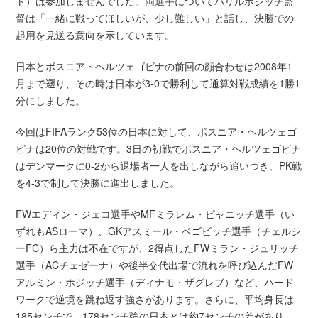
ト）は参加しませんでした。両選手についてハリルホジッチ監
督は「一緒に戦ってほしいが、少し難しい」と話し、決勝での
起用を見送る意向を示しています。
日本とボスニア・ヘルツェゴビナの前回の顔合わせは2008年1
月まで遡り、その時は日本が3-0で勝利して通算対戦成績を1勝1
分にしました。
今回はFIFAランク53位の日本に対して、ボスニア・ヘルツェゴ
ビナは20位の対戦です。3日の初戦でボスニア・ヘルツェゴビナ
はデンマークに0-2から退場者一人を出しながら追いつき、PK戦
を4-3で制して決勝に進出しました。
FWエディン・ジェコ選手やMFミラレム・ピャニッチ選手（い
ずれもASローマ）、GKアスミール・ベゴビッチ選手（チェルシ
ーFC）ら主力は不在ですが、2得点したFWミラン・ジュリッチ
選手（ACチェゼーナ）や後半交代出場で流れを呼び込んだFW
アルミン・ホジッチ選手（ディナモ・ザグレブ）など、ハード
ワークで逆境を跳ね返す強さがあります。さらに、平均身長は
185センチで、178センチ強の日本とは約7センチの差があり、