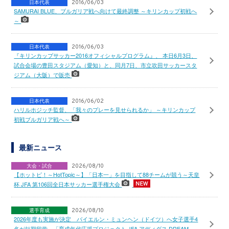
日本代表
2016/06/03
SAMURAI BLUE、ブルガリア戦へ向けて最終調整 ～キリンカップ初戦へ
～
日本代表
2016/06/03
『キリンカップサッカー2016オフィシャルプログラム』、 本日6月3日、
試合会場の豊田スタジアム（愛知）と、同月7日、市立吹田サッカースタ
ジアム（大阪）で販売
日本代表
2016/06/02
ハリルホジッチ監督、「我々のプレーを見せられるか」 ～キリンカップ
初戦ブルガリア戦へ～
最新ニュース
大会・試合
2026/08/10
【ホットピ！～HotTopic～】「日本一」を目指して88チームが競う～天皇
杯 JFA 第106回全日本サッカー選手権大会
選手育成
2026/08/10
2026年度も実施が決定 バイエルン・ミュンヘン（ドイツ）へ女子選手4
名が短期留学 「育成年代応援プロジェクト JFA アディダス DREAM