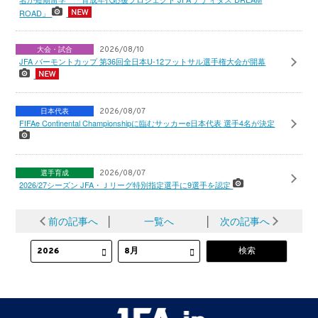
ROAD」
大会・試合
2026/08/10
JFA バーモントカップ 第36回全日本U-12フットサル選手権大会が開幕
日本代表
2026/08/07
FIFAe Continental Championshipに臨むサッカーe日本代表 選手4名が決定
選手育成
2026/08/07
2026/27シーズン JFA・Ｊリーグ特別指定選手に9選手を認定
前の記事へ
│
一覧へ
│
次の記事へ