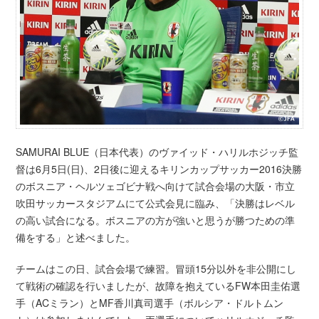
SAMURAI BLUE（日本代表）のヴァイッド・ハリルホジッチ監
督は6月5日(日)、2日後に迎えるキリンカップサッカー2016決勝
のボスニア・ヘルツェゴビナ戦へ向けて試合会場の大阪・市立
吹田サッカースタジアムにて公式会見に臨み、「決勝はレベル
の高い試合になる。ボスニアの方が強いと思うが勝つための準
備をする」と述べました。
チームはこの日、試合会場で練習。冒頭15分以外を非公開にし
て戦術の確認を行いましたが、故障を抱えているFW本田圭佑選
手（ACミラン）とMF香川真司選手（ボルシア・ドルトムン