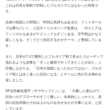
これは日本が初戦で対戦したブルガリアにはなかった特長で
す。
自身の祖国との対戦に「特別な気持ちはあるが、フットボール
では勝ちにいく」と話すハリルホジッチ監督は、「ボスニアは
フィジカルもあるがテクニックもすごくある。空中戦はかなり
厳しくなる。そこでどう対応するかがテーマ」と警戒していま
す。
また、日本が7-2で勝利したブルガリア戦で見せたスピーディで
流れるような攻撃を「ずっと練習でやってきたことが出た」と
評価しながらも、「日本が強国になったわけではない。ブルガ
リア戦とは全く違った試合になる」とチームに気の引き締めを
促しました。
DF吉田麻也選手（サウサンプトン）は、「大勝した後なので、
試合へのアプローチがすごく難しい。全体的にしっかりと、前
回の試合同様かそれ以上のものを出せるかが大事になる」と話
しています。