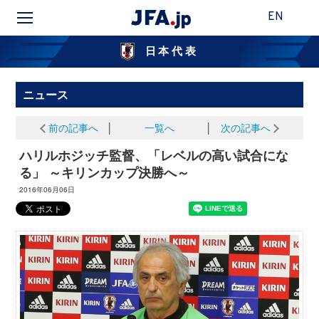
EN
日本代表
ニュース
前の記事へ
│
一覧へ
│
次の記事へ
ハリルホジッチ監督、「レベルの高い試合にな
る」 ～キリンカップ決勝へ～
2016年06月06日