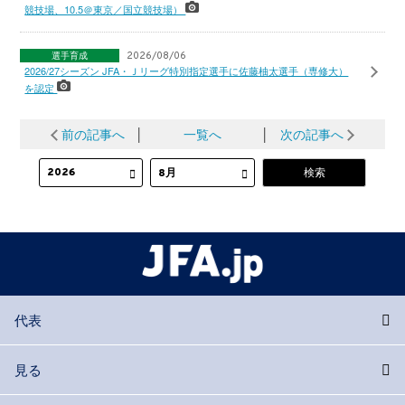
競技場、10.5＠東京／国立競技場）
選手育成
2026/08/06
2026/27シーズン JFA・Ｊリーグ特別指定選手に佐藤柚太選手（専修大）
を認定
前の記事へ
│
一覧へ
│
次の記事へ
代表
見る