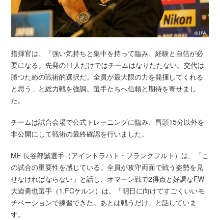
指揮官は、「強い気持ちと集中を持って臨み、経験と自信が必
要になる。先発の11人だけではチームはなりたたない。交代は
勝つための戦術的選択だ。全員が最大限の力を発揮してくれる
と思う」と総力戦を強調。選手たちへ信頼と期待を寄せまし
た。
チームは試合会場で公式トレーニングに臨み、冒頭15分以外を
非公開にして戦術の最終確認を行いました。
MF 長谷部誠選手（アイントラハト・フランクフルト）は、「こ
の試合の重要性を感じている。全員が攻守両面で戦う姿勢を見
せなければならない」と話し、オマーン戦で2得点と好調なFW
大迫勇也選手（1.FCケルン）は、「明日に向けてすごくいいモ
チベーションで練習できた。あとは戦うだけ」と話していま
す。