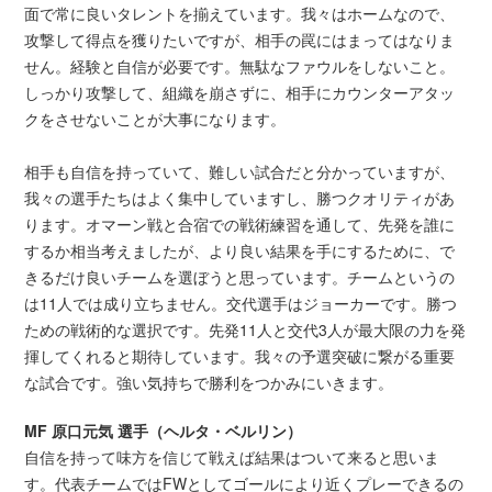
面で常に良いタレントを揃えています。我々はホームなので、
攻撃して得点を獲りたいですが、相手の罠にはまってはなりま
せん。経験と自信が必要です。無駄なファウルをしないこと。
しっかり攻撃して、組織を崩さずに、相手にカウンターアタッ
クをさせないことが大事になります。
相手も自信を持っていて、難しい試合だと分かっていますが、
我々の選手たちはよく集中していますし、勝つクオリティがあ
ります。オマーン戦と合宿での戦術練習を通して、先発を誰に
するか相当考えましたが、より良い結果を手にするために、で
きるだけ良いチームを選ぼうと思っています。チームというの
は11人では成り立ちません。交代選手はジョーカーです。勝つ
ための戦術的な選択です。先発11人と交代3人が最大限の力を発
揮してくれると期待しています。我々の予選突破に繋がる重要
な試合です。強い気持ちで勝利をつかみにいきます。
MF 原口元気 選手（ヘルタ・ベルリン）
自信を持って味方を信じて戦えば結果はついて来ると思いま
す。代表チームではFWとしてゴールにより近くプレーできるの