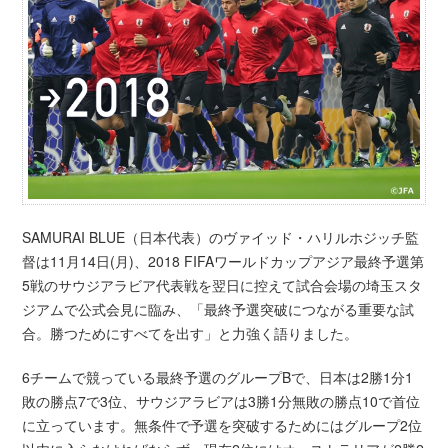
SAMURAI BLUE（日本代表）のヴァイッド・ハリルホジッチ監
督は11月14日(月)、2018 FIFAワールドカップアジア最終予選第
5戦のサウジアラビア代表戦を翌日に控えて試合会場の埼玉スタ
ジアムで公式会見に臨み、「最終予選突破につながる重要な試
合。勝つためにすべてを出す」と力強く語りました。
6チームで競っている最終予選のグループBで、日本は2勝1分1
敗の勝点7で3位、サウジアラビアは3勝1分無敗の勝点10で首位
に立っています。無条件で予選を突破するためにはグループ2位