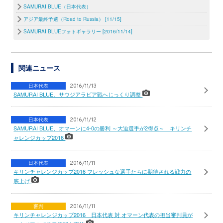
SAMURAI BLUE（日本代表）
アジア最終予選（Road to Russia） [11/15]
SAMURAI BLUEフォトギャラリー [2016/11/14]
関連ニュース
日本代表
2016/11/13
SAMURAI BLUE、サウジアラビア戦へじっくり調整
日本代表
2016/11/12
SAMURAI BLUE、オマーンに4-0の勝利 ～大迫選手が2得点～ キリンチ
ャレンジカップ2016
日本代表
2016/11/11
キリンチャレンジカップ2016 フレッシュな選手たちに期待される戦力の
底上げ
審判
2016/11/11
キリンチャレンジカップ2016 日本代表 対 オマーン代表の担当審判員が