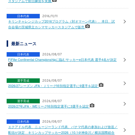
スタジアムで前日練習を実施
日本代表
2016/11/11
キリンチャレンジカップ2016プログラム（対オマーン代表）、本日、試
合会場の茨城県立カシマサッカースタジアムで販売
最新ニュース
日本代表
2026/08/07
FIFAe Continental Championshipに臨むサッカーe日本代表 選手4名が決定
選手育成
2026/08/07
2026/27シーズン JFA・Ｊリーグ特別指定選手に9選手を認定
選手育成
2026/08/07
2026/27年JFA・WEリーグ特別指定選手に3選手を認定
日本代表
2026/08/07
エクアドル代表、ニュージーランド代表、パナマ代表の参加および放送／
配信が決定 キリンカップサッカー2026（10.1＠神奈川／横浜国際総合