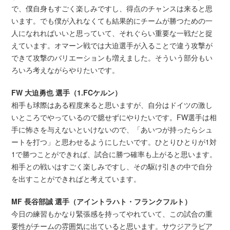
で、僕自身もすごく楽しみですし、得点のチャンスは来ると思
います。でも僕が入れなくても結果的にチームが勝つための一
人になれればいいと思っていて、それぐらい重要な一戦だと捉
えています。オマーン戦では大迫選手が入ることで違う攻撃が
できて攻撃のバリエーションも増えました。そういう部分もい
ろいろ考えながらやりたいです。
FW 大迫勇也 選手（1.FCケルン）
相手も球際はある程度来ると思いますが、自分はドイツの激し
いところでやっているので臆せずにやりたいです。FW選手は相
手に怖さを与えないといけないので、「あいつが持ったらシュ
ートを打つ」と思わせるようにしたいです。ひとりひとりが1対
1で勝つことができれば、試合に勝つ確率も上がると思います。
相手との戦いはすごく楽しみですし、その駆け引きの中で自分
を出すことができればと考えています。
MF 長谷部誠 選手（アイントラハト・フランクフルト）
今日の練習もかなり緊張感を持ってやれていて、この試合の重
要性がチームの雰囲気に出ていると思います。サウジアラビア