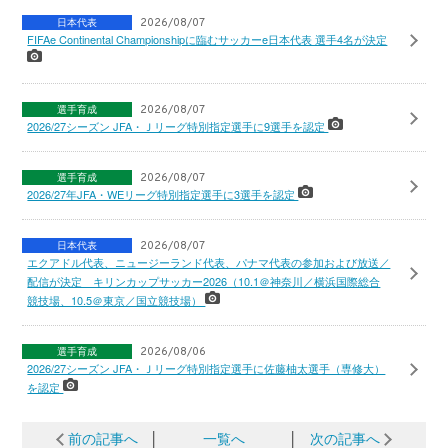
日本代表
2026/08/07
FIFAe Continental Championshipに臨むサッカーe日本代表 選手4名が決定
選手育成
2026/08/07
2026/27シーズン JFA・Ｊリーグ特別指定選手に9選手を認定
選手育成
2026/08/07
2026/27年JFA・WEリーグ特別指定選手に3選手を認定
日本代表
2026/08/07
エクアドル代表、ニュージーランド代表、パナマ代表の参加および放送／
配信が決定 キリンカップサッカー2026（10.1＠神奈川／横浜国際総合
競技場、10.5＠東京／国立競技場）
選手育成
2026/08/06
2026/27シーズン JFA・Ｊリーグ特別指定選手に佐藤柚太選手（専修大）
を認定
前の記事へ
│
一覧へ
│
次の記事へ