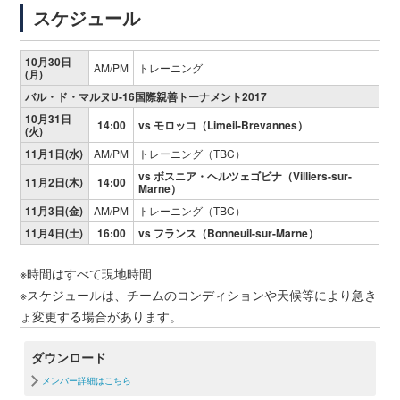
スケジュール
10月30日
AM/PM
トレーニング
(月)
バル・ド・マルヌU-16国際親善トーナメント2017
10月31日
14:00
vs モロッコ（Limeil-Brevannes）
(火)
11月1日(水)
AM/PM
トレーニング（TBC）
vs ボスニア・ヘルツェゴビナ（Villiers-sur-
11月2日(木)
14:00
Marne）
11月3日(金)
AM/PM
トレーニング（TBC）
11月4日(土)
16:00
vs フランス（Bonneuil-sur-Marne）
※時間はすべて現地時間
※スケジュールは、チームのコンディションや天候等により急き
ょ変更する場合があります。
ダウンロード
メンバー詳細はこちら