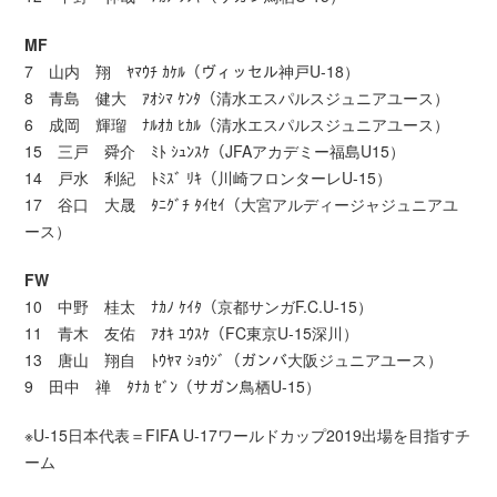
MF
7 山内 翔 ﾔﾏｳﾁ ｶｹﾙ（ヴィッセル神戸U-18）
8 青島 健大 ｱｵｼﾏ ｹﾝﾀ（清水エスパルスジュニアユース）
6 成岡 輝瑠 ﾅﾙｵｶ ﾋｶﾙ（清水エスパルスジュニアユース）
15 三戸 舜介 ﾐﾄ ｼｭﾝｽｹ（JFAアカデミー福島U15）
14 戸水 利紀 ﾄﾐｽﾞ ﾘｷ（川崎フロンターレU-15）
17 谷口 大晟 ﾀﾆｸﾞﾁ ﾀｲｾｲ（大宮アルディージャジュニアユ
ース）
FW
10 中野 桂太 ﾅｶﾉ ｹｲﾀ（京都サンガF.C.U-15）
11 青木 友佑 ｱｵｷ ﾕｳｽｹ（FC東京U-15深川）
13 唐山 翔自 ﾄｳﾔﾏ ｼｮｳｼﾞ（ガンバ大阪ジュニアユース）
9 田中 禅 ﾀﾅｶ ｾﾞﾝ（サガン鳥栖U-15）
※U-15日本代表＝FIFA U-17ワールドカップ2019出場を目指すチ
ーム