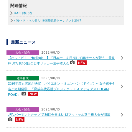
関連情報
U-15日本代表
バル・ド・マルヌ U-16国際親善トーナメント2017
最新ニュース
大会・試合
2026/08/10
【ホットピ！～HotTopic～】「日本一」を目指して88チームが競う～天皇
杯 JFA 第106回全日本サッカー選手権大会
選手育成
2026/08/10
2026年度も実施が決定 バイエルン・ミュンヘン（ドイツ）へ女子選手4
名が短期留学 「育成年代応援プロジェクト JFA アディダス DREAM
ROAD」
大会・試合
2026/08/10
JFA バーモントカップ 第36回全日本U-12フットサル選手権大会が開幕