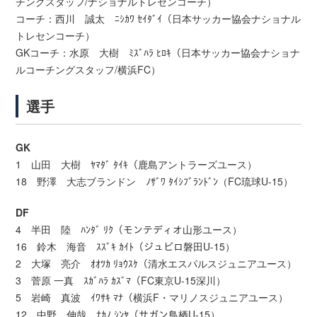
チングスタッフ/ナショナルトレセンコーチ）
コーチ：西川 誠太 ﾆｼｶﾜ ｾｲﾀﾞｲ（日本サッカー協会ナショナル
トレセンコーチ）
GKコーチ：水原 大樹 ﾐｽﾞﾊﾗ ﾋﾛｷ（日本サッカー協会ナショナ
ルコーチングスタッフ/横浜FC）
選手
GK
1 山田 大樹 ﾔﾏﾀﾞ ﾀｲｷ（鹿島アントラーズユース）
18 野澤 大志ブランドン ﾉｻﾞﾜ ﾀｲｼﾌﾞﾗﾝﾄﾞﾝ（FC琉球U-15）
DF
4 半田 陸 ﾊﾝﾀﾞ ﾘｸ（モンテディオ山形ユース）
16 鈴木 海音 ｽｽﾞｷ ｶｲﾄ（ジュビロ磐田U-15）
2 大塚 亮介 ｵｵﾂｶ ﾘｮｳｽｹ（清水エスパルスジュニアユース）
3 菅原 一真 ｽｶﾞﾊﾗ ｶｽﾞﾏ（FC東京U-15深川）
5 岩崎 真波 ｲﾜｻｷ ﾏﾅ（横浜F・マリノスジュニアユース）
12 中野 伸哉 ﾅｶﾉ ｼﾝﾔ（サガン鳥栖U-15）