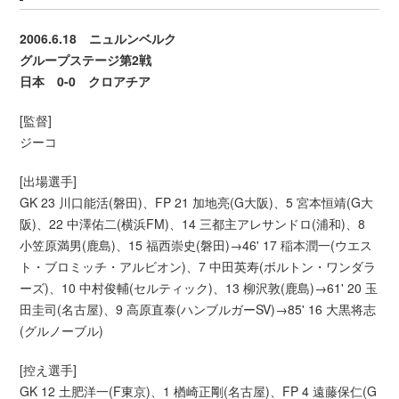
2006.6.18 ニュルンベルク
グループステージ第2戦
日本 0-0 クロアチア
[監督]
ジーコ
[出場選手]
GK 23 川口能活(磐田)、FP 21 加地亮(G大阪)、5 宮本恒靖(G大
阪)、22 中澤佑二(横浜FM)、14 三都主アレサンドロ(浦和)、8
小笠原満男(鹿島)、15 福西崇史(磐田)→46' 17 稲本潤一(ウエス
ト・ブロミッチ・アルビオン)、7 中田英寿(ボルトン・ワンダラ
ーズ)、10 中村俊輔(セルティック)、13 柳沢敦(鹿島)→61' 20 玉
田圭司(名古屋)、9 高原直泰(ハンブルガーSV)→85' 16 大黒将志
(グルノーブル)
[控え選手]
GK 12 土肥洋一(F東京)、1 楢崎正剛(名古屋)、FP 4 遠藤保仁(G