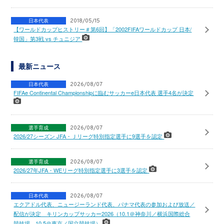
日本代表
2018/05/15
【ワールドカップヒストリー＃第6回】「2002FIFAワールドカップ 日本/
韓国」第3戦 vs チュニジア
最新ニュース
日本代表
2026/08/07
FIFAe Continental Championshipに臨むサッカーe日本代表 選手4名が決定
選手育成
2026/08/07
2026/27シーズン JFA・Ｊリーグ特別指定選手に9選手を認定
選手育成
2026/08/07
2026/27年JFA・WEリーグ特別指定選手に3選手を認定
日本代表
2026/08/07
エクアドル代表、ニュージーランド代表、パナマ代表の参加および放送／
配信が決定 キリンカップサッカー2026（10.1＠神奈川／横浜国際総合
競技場、10.5＠東京／国立競技場）