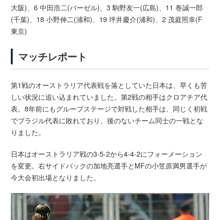
大阪)、6 中田浩二(バーゼル)、3 駒野友一(広島)、11 巻誠一郎
(千葉)、18 小野伸二(浦和)、19 坪井慶介(浦和)、2 茂庭照幸(F
東京)
マッチレポート
第1戦のオーストラリア代表戦を落としていた日本は、早くも苦
しい状況に追い込まれていました。第2戦の相手はクロアチア代
表。8年前にもグループステージで対戦した相手は、同じく初戦
でブラジル代表に敗れており、後のないチーム同士の一戦とな
りました。
日本はオーストラリア戦の3-5-2から4-4-2にフォーメーション
を変更。右サイドバックの加地亮選手とMFの小笠原満男選手が
今大会初出場となりました。