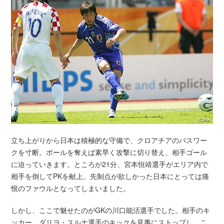
立ち上がりから日本は積極的な守備で、クロアチアのパスワー
クを寸断。ボールを奪えば素早く攻撃に切り替え、相手ゴール
に迫っていきます。ところが21分、宮本恒靖選手がエリア内で
相手を倒してPKを献上。先制点が欲しかった日本にとっては痛
恨のファウルとなってしまいました。
しかし、ここで魅せたのがGKの川口能活選手でした。相手のキ
ッカー、ダリヨ・スルナ選手のキックを見事にストップし、こ