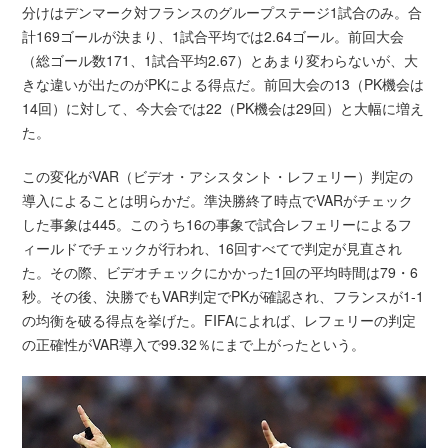
分けはデンマーク対フランスのグループステージ1試合のみ。合
計169ゴールが決まり、1試合平均では2.64ゴール。前回大会
（総ゴール数171、1試合平均2.67）とあまり変わらないが、大
きな違いが出たのがPKによる得点だ。前回大会の13（PK機会は
14回）に対して、今大会では22（PK機会は29回）と大幅に増え
た。
この変化がVAR（ビデオ・アシスタント・レフェリー）判定の
導入によることは明らかだ。準決勝終了時点でVARがチェック
した事象は445。このうち16の事象で試合レフェリーによるフ
ィールドでチェックが行われ、16回すべてで判定が見直され
た。その際、ビデオチェックにかかった1回の平均時間は79・6
秒。その後、決勝でもVAR判定でPKが確認され、フランスが1-1
の均衡を破る得点を挙げた。FIFAによれば、レフェリーの判定
の正確性がVAR導入で99.32％にまで上がったという。