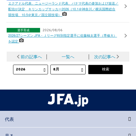
エクアドル代表、ニュージーランド代表、パナマ代表の参加および放送／
配信が決定 キリンカップサッカー2026（10.1＠神奈川／横浜国際総合
競技場、10.5＠東京／国立競技場）
選手育成
2026/08/06
2026/27シーズン JFA・Ｊリーグ特別指定選手に佐藤柚太選手（専修大）
を認定
前の記事へ
│
一覧へ
│
次の記事へ
代表
見る