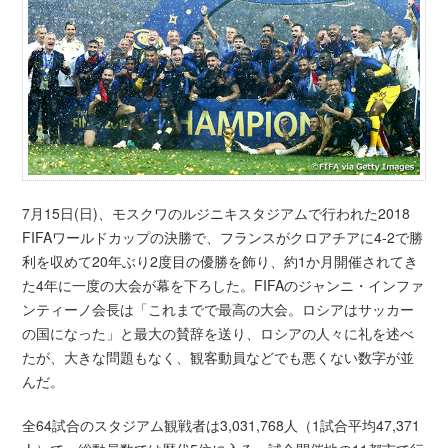
7月15日(日)、モスクワのルジニキスタジアムで行われた2018
FIFAワールドカップの決勝で、フランスがクロアチアに4-2で勝
利を収めて20年ぶり2度目の優勝を飾り、約1か月開催されてき
た4年に一度の大会が幕を下ろした。FIFAのジャンニ・インファ
ンティーノ会長は「これまでで最高の大会。ロシアはサッカー
の国になった」と最大の賛辞を送り、ロシアの人々に礼を述べ
たが、大きな問題もなく、観客動員などでも悪くない数字が並
んだ。
全64試合のスタジアム観戦者は3,031,768人（1試合平均47,371