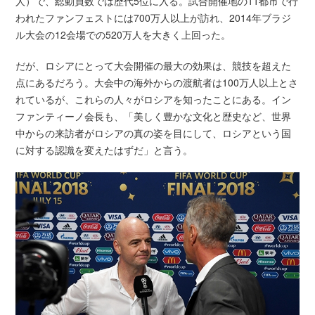
人）で、総動員数では歴代5位に入る。試合開催地の11都市で行
われたファンフェストには700万人以上が訪れ、2014年ブラジ
ル大会の12会場での520万人を大きく上回った。
だが、ロシアにとって大会開催の最大の効果は、競技を超えた
点にあるだろう。大会中の海外からの渡航者は100万人以上とさ
れているが、これらの人々がロシアを知ったことにある。イン
ファンティーノ会長も、「美しく豊かな文化と歴史など、世界
中からの来訪者がロシアの真の姿を目にして、ロシアという国
に対する認識を変えたはずだ」と言う。