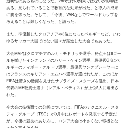
透明性のあるものになった。VARだけの効果ではないが影響は
ある。見られていることで教育的な効果が出た」と導入の成果
に胸を張った。そして、「今後、VARなしでワールドカップを
考えることは難しくなった」と語った。
また、準優勝したクロアチアや3位になったベルギーなど、いわ
ゆるサッカー大国ではない国々が躍進した大会でもあった。
大会MVPはクロアチアのルカ・モドリッチ選手、得点王は6ゴー
ルを挙げたイングランドのハリー・ケイン選手、最優秀GKにベ
ルギーのティボー・クルトワ選手、最優秀ヤングプレーヤーに
はフランスのキリアン・エムバペ選手が選ばれたが、このほか
FIFAは驚きの活躍を見せたサプライズ・スターズを選出。日本
代表のMF乾貴士選手（レアル・ベティス）が上位5人に選出さ
れた。
今大会の技術面での分析については、FIFAのテクニカル・スタ
ディ・グループ（TSG）が9月中にレポートを発表する予定だ
が、今後の競技のあり方に、ロシア大会は小さくない転機とな
ったと言えそうだ。