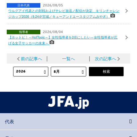
日本代表
2026/08/05
ウルグアイ代表との対戦およびテレビ放送／配信が決定 キリンチャレン
ジカップ2026（9.24＠宮城／キューアンドエースタジアムみやぎ）
指導者
2026/08/04
【ホットピ！～HotTopic～】女性指導者を2倍にしたい～女性指導者が広
げる女子サッカーの未来～
前の記事へ
│
一覧へ
│
次の記事へ
代表