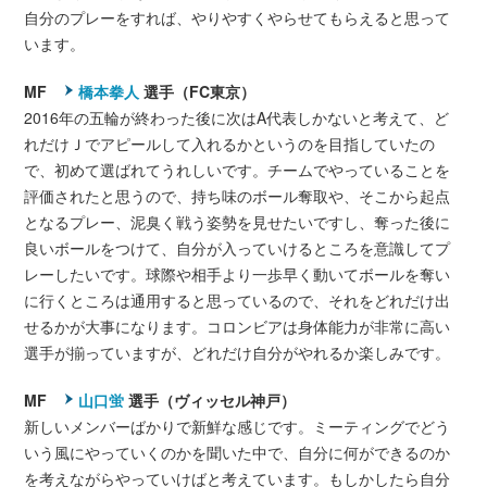
自分のプレーをすれば、やりやすくやらせてもらえると思って
います。
MF
橋本拳人
選手（FC東京）
2016年の五輪が終わった後に次はA代表しかないと考えて、ど
れだけＪでアピールして入れるかというのを目指していたの
で、初めて選ばれてうれしいです。チームでやっていることを
評価されたと思うので、持ち味のボール奪取や、そこから起点
となるプレー、泥臭く戦う姿勢を見せたいですし、奪った後に
良いボールをつけて、自分が入っていけるところを意識してプ
レーしたいです。球際や相手より一歩早く動いてボールを奪い
に行くところは通用すると思っているので、それをどれだけ出
せるかが大事になります。コロンビアは身体能力が非常に高い
選手が揃っていますが、どれだけ自分がやれるか楽しみです。
MF
山口蛍
選手（ヴィッセル神戸）
新しいメンバーばかりで新鮮な感じです。ミーティングでどう
いう風にやっていくのかを聞いた中で、自分に何ができるのか
を考えながらやっていけばと考えています。もしかしたら自分