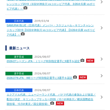
レンジカップ2019（3/22＠神奈川 vsコロンビア代表、3/26＠兵庫 vsボリ
ビア代表）～
日本代表
2019/03/14
SAMURAI BLUE（日本代表）メンバー・スケジュール～キリンチャレン
ジカップ2019【3/22＠神奈川 vsコロンビア代表】【3/26＠兵庫 vsボリビ
ア代表】～
最新ニュース
選手育成
2026/08/07
2026/27シーズン JFA・Ｊリーグ特別指定選手に9選手を認定
選手育成
2026/08/07
2026/27年JFA・WEリーグ特別指定選手に3選手を認定
日本代表
2026/08/07
エクアドル代表、ニュージーランド代表、パナマ代表の参加および放送／
配信が決定 キリンカップサッカー2026（10.1＠神奈川／横浜国際総合
競技場、10.5＠東京／国立競技場）