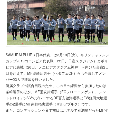
SAMURAI BLUE（日本代表）は3月19日(火)、キリンチャレンジ
カップ2019コロンビア代表戦（22日、日産スタジアム）とボリ
ビア代表戦（26日、ノエビアスタジアム神戸）へ向けた合宿2日
目を迎えて、MF柴崎岳選手（ヘタフェCF）らも合流してメン
バー23人で練習を行いました。
所属クラブの試合日程のため、この日の練習から参加したのは
柴崎選手のほか、MF堂安律選手（FCフローニンゲン）、シン
トトロイデンVVでプレーするDF冨安健洋選手とFW鎌田大地選
手の2選手にMF南野拓実選手（ザルツブルク）です。
また、コンディション不良で前日はホテルで別調整だったMF守