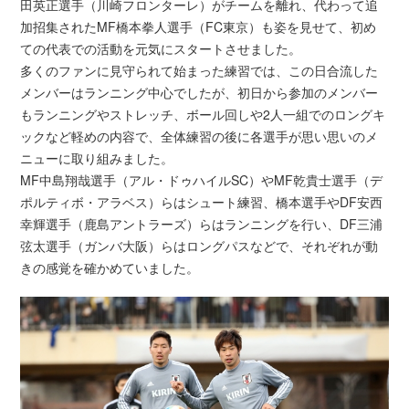
田英正選手（川崎フロンターレ）がチームを離れ、代わって追
加招集されたMF橋本拳人選手（FC東京）も姿を見せて、初め
ての代表での活動を元気にスタートさせました。
多くのファンに見守られて始まった練習では、この日合流した
メンバーはランニング中心でしたが、初日から参加のメンバー
もランニングやストレッチ、ボール回しや2人一組でのロングキ
ックなど軽めの内容で、全体練習の後に各選手が思い思いのメ
ニューに取り組みました。
MF中島翔哉選手（アル・ドゥハイルSC）やMF乾貴士選手（デ
ポルティボ・アラベス）らはシュート練習、橋本選手やDF安西
幸輝選手（鹿島アントラーズ）らはランニングを行い、DF三浦
弦太選手（ガンバ大阪）らはロングパスなどで、それぞれが動
きの感覚を確かめていました。