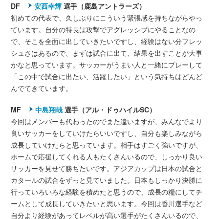
DF
安西幸輝
選手（鹿島アントラーズ）
初めての代表で、久しぶりにこういう緊張感を持ちながらやっ
ています。自分の特長は攻撃でアグレッシブにやることなの
で、そこを全面に出していきたいですし、経験はない分フレッ
シュさはあるので、まずは試合に出て、結果を出すことが大事
かなと思っています。サッカーがうまい人と一緒にプレーして
「この中で試合に出たい、活躍したい」という気持ちはどんど
んでてきています。
MF
中島翔哉
選手（アル・ドゥハイルSC）
今回はメンバーも代わったのでまた違いますが、みんなでより
良いサッカーをしていけたらいいですし、自分も楽しみながら
成長していけたらと思っています。相手はすごく強いですが、
ホームで応援してくれる人もたくさんいるので、しっかり良い
サッカーを見せて勝ちたいです。アジアカップは日本の試合と
カタールの試合をずっと見ていました。日本もしっかり決勝に
行っていろいろな経験を積めたと思うので、成長の糧にしてチ
ームとして成長していきたいと思います。今回は香川選手など
自分より経験があってレベルが高い選手がたくさんいるので、