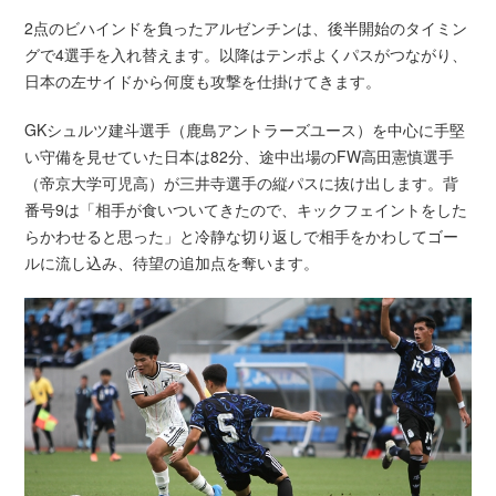
2点のビハインドを負ったアルゼンチンは、後半開始のタイミン
グで4選手を入れ替えます。以降はテンポよくパスがつながり、
日本の左サイドから何度も攻撃を仕掛けてきます。
GKシュルツ建斗選手（鹿島アントラーズユース）を中心に手堅
い守備を見せていた日本は82分、途中出場のFW高田憲慎選手
（帝京大学可児高）が三井寺選手の縦パスに抜け出します。背
番号9は「相手が食いついてきたので、キックフェイントをした
らかわせると思った」と冷静な切り返しで相手をかわしてゴー
ルに流し込み、待望の追加点を奪います。