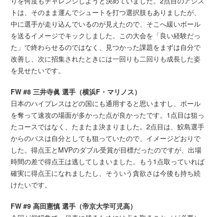
りを何度もチャレンジしようと決めていました。2点目のアシス
トは、そのまま運んでシュートを打つ選択肢もありましたが、
中に選手が走り込んでいるのが見えたので、そこへ緩いボール
を送るイメージでキックしました。この大会を「良い経験だっ
た」で終わらせるのではなく、見つかった課題をまずは自分で
改善し、次に招集されたときには一回りも二回りも成長した姿
を見せたいです。
FW #8 三井寺眞 選手（横浜F・マリノス）
日本のハイプレスはどの国にも通用すると思いますし、ボール
を奪って速攻の場面が多かった点が良かったです。1点目は狙っ
たコースではなく、たまたま決まりました。2点目は、鮫島選手
からのパスは自分としても狙っていたので、イメージどおりで
した。得点王とMVPのダブル受賞が目標だったのですが、出場
時間の差で得点王は逃してしまいました。もう1点取っていれば
確実に得点王になれましたし、そういう貪欲さは今後も持ち続
けたいです。
FW #9 高田憲慎 選手（帝京大学可児高）