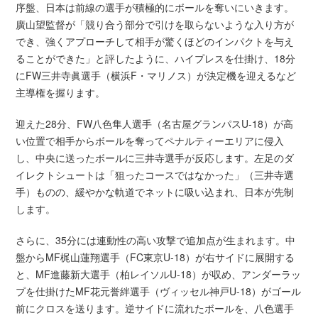
序盤、日本は前線の選手が積極的にボールを奪いにいきます。
廣山望監督が「競り合う部分で引けを取らないような入り方が
でき、強くアプローチして相手が驚くほどのインパクトを与え
ることができた」と評したように、ハイプレスを仕掛け、18分
にFW三井寺眞選手（横浜F・マリノス）が決定機を迎えるなど
主導権を握ります。
迎えた28分、FW八色隼人選手（名古屋グランパスU-18）が高
い位置で相手からボールを奪ってペナルティーエリアに侵入
し、中央に送ったボールに三井寺選手が反応します。左足のダ
イレクトシュートは「狙ったコースではなかった」（三井寺選
手）ものの、緩やかな軌道でネットに吸い込まれ、日本が先制
します。
さらに、35分には連動性の高い攻撃で追加点が生まれます。中
盤からMF梶山蓮翔選手（FC東京U-18）が右サイドに展開する
と、MF進藤新大選手（柏レイソルU-18）が収め、アンダーラッ
プを仕掛けたMF花元誉絆選手（ヴィッセル神戸U-18）がゴール
前にクロスを送ります。逆サイドに流れたボールを、八色選手