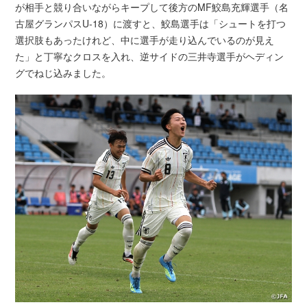
が相手と競り合いながらキープして後方のMF鮫島充輝選手（名
古屋グランパスU-18）に渡すと、鮫島選手は「シュートを打つ
選択肢もあったけれど、中に選手が走り込んでいるのが見え
た」と丁寧なクロスを入れ、逆サイドの三井寺選手がヘディン
グでねじ込みました。