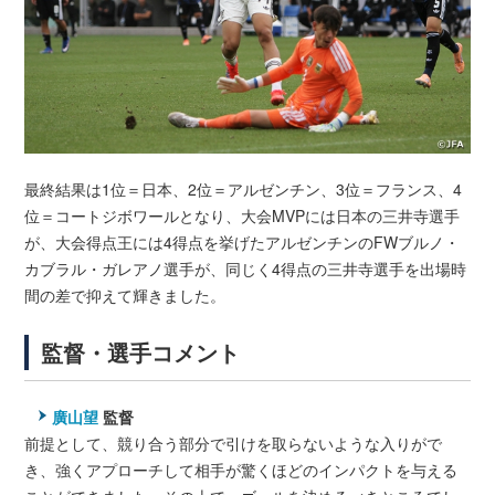
最終結果は1位＝日本、2位＝アルゼンチン、3位＝フランス、4
位＝コートジボワールとなり、大会MVPには日本の三井寺選手
が、大会得点王には4得点を挙げたアルゼンチンのFWブルノ・
カブラル・ガレアノ選手が、同じく4得点の三井寺選手を出場時
間の差で抑えて輝きました。
監督・選手コメント
廣山望
監督
前提として、競り合う部分で引けを取らないような入りがで
き、強くアプローチして相手が驚くほどのインパクトを与える