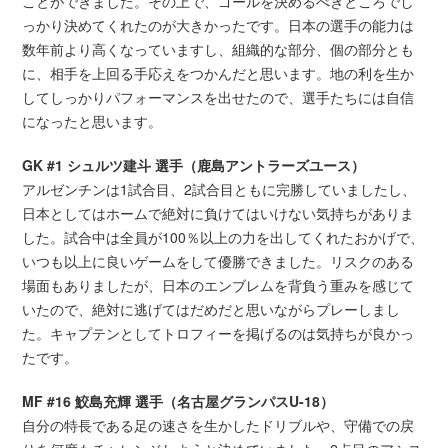
ことができました。その上で、ゴールを決めるべきところでし
っかり決めてくれたのが大きかったです。日本の選手の能力は
数年前より高くなっていますし、組織的な部分、個の部分とも
に、相手を上回る手応えをつかんだと思います。地の利を生か
してしっかりパフォーマンスを出せたので、選手たちには自信
になったと思います。
GK #1 シュルツ建斗 選手（鹿島アントラーズユース）
アルゼンチンは1試合目、2試合目ともに完勝していましたし、
日本としてはホームで絶対に負けてはいけない気持ちがありま
した。試合中は全員が100％以上の力を出してくれたおかげで、
いつも以上に良いゲームをして優勝できました。リスクのある
場面もありましたが、日本のエンブレムを背負う重みを感じて
いたので、絶対に逃げてはだめだと思いながらプレーしまし
た。キャプテンとしてトロフィーを掲げるのは気持ちが良かっ
たです。
MF #16 鮫島充輝 選手（名古屋グランパスU-18）
自分の特長である足の速さを生かしたドリブルや、守備での戻