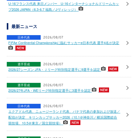
U-16フランス代表 来日メンバー U-16インターナショナルドリームカッ
プ2026 JAPAN（6.3-6.7 福島／Jヴィレッジ）
最新ニュース
日本代表
2026/08/07
FIFAe Continental Championshipに臨むサッカーe日本代表 選手4名が決定
選手育成
2026/08/07
2026/27シーズン JFA・Ｊリーグ特別指定選手に9選手を認定
選手育成
2026/08/07
2026/27年JFA・WEリーグ特別指定選手に3選手を認定
日本代表
2026/08/07
エクアドル代表、ニュージーランド代表、パナマ代表の参加および放送／
配信が決定 キリンカップサッカー2026（10.1＠神奈川／横浜国際総合
競技場、10.5＠東京／国立競技場）