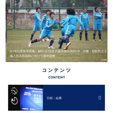
人民
U-16日本女子代表 AFC U-16女子選手権中国2015 決勝・朝鮮民主主
U
義人民共和国戦に向けて最終調整
F
コンテンツ
CONTENT
日程・結果