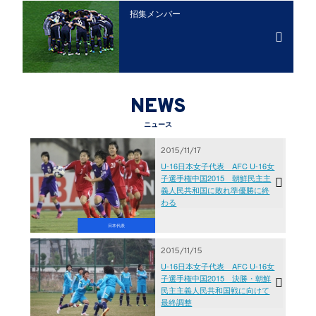
招集メンバー
NEWS
ニュース
2015/11/17
U-16日本女子代表 AFC U-16女
子選手権中国2015 朝鮮民主主
義人民共和国に敗れ準優勝に終
わる
日本代表
2015/11/15
U-16日本女子代表 AFC U-16女
子選手権中国2015 決勝・朝鮮
民主主義人民共和国戦に向けて
最終調整