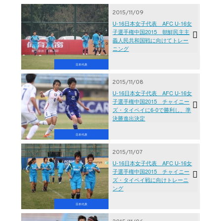
2015/11/09
U-16日本女子代表 AFC U-16女
子選手権中国2015 朝鮮民主主
義人民共和国戦に向けてトレー
ニング
日本代表
2015/11/08
U-16日本女子代表 AFC U-16女
子選手権中国2015 チャイニー
ズ・タイペイに6-0で勝利し、準
決勝進出決定
日本代表
2015/11/07
U-16日本女子代表 AFC U-16女
子選手権中国2015 チャイニー
ズ・タイペイ戦に向けトレーニ
ング
日本代表