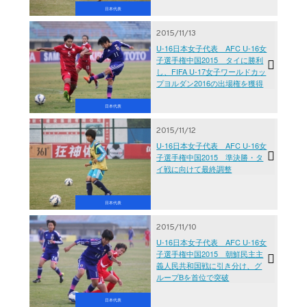
日本代表
2015/11/13
U-16日本女子代表 AFC U-16女
子選手権中国2015 タイに勝利
し、FIFA U-17女子ワールドカッ
プヨルダン2016の出場権を獲得
日本代表
2015/11/12
U-16日本女子代表 AFC U-16女
子選手権中国2015 準決勝・タ
イ戦に向けて最終調整
日本代表
2015/11/10
U-16日本女子代表 AFC U-16女
子選手権中国2015 朝鮮民主主
義人民共和国戦に引き分け、グ
ループBを首位で突破
日本代表