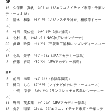
DF
16 久保田 真帆 ｸﾎﾞﾀ ﾏﾎ（ジェフユナイテッド市原・千葉レ
ディースU-18）
2 清水 和楽 ｼﾐｽﾞ ﾜﾗ（ノジマステラ神奈川相模原ドゥー
エ）
6 竹田 美佐也 ﾀｹﾀﾞ ﾐｻﾔ（柳ヶ浦高）
4 北村 礼 ｷﾀﾑﾗ ﾚｲ（INAC神戸レオンチーナ）
22 眞﨑 玲愛 ﾏｻｷ ｱｷﾅ（三菱重工浦和レッズレディースユー
ス）
15 北島 景子 ｷﾀｼﾞﾏ ｹｲｺ（JFAアカデミー福島）
3 伊藤 杏莉 ｲﾄｳ ｱﾝﾘ（JFAアカデミー福島）
MF
5 前田 御里 ﾏｴﾀﾞ ﾐｻﾄ（作陽学園高）
7 樋口 らら ﾋｸﾞﾁ ﾗﾗ（マイナビ仙台レディースユース）
中島 采音 ﾅｶｼﾏ ｱﾔﾈ（サンフレッチェ広島レジーナユー
ス）
11 野田 芙多葉 ﾉﾀﾞ ﾌﾀﾊﾞ（JFAアカデミー福島）
13 角谷 瑠菜 ｽﾐﾔ ﾙﾅ（ジェフユナイテッド市原・千葉レデ