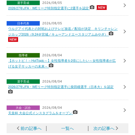
選手育成
2026/08/05
2026/27年JFA・WEリーグ特別指定選手に2選手を認定
日本代表
2026/08/05
ウルグアイ代表との対戦およびテレビ放送／配信が決定 キリンチャレン
ジカップ2026（9.24＠宮城／キューアンドエースタジアムみやぎ）
指導者
2026/08/04
【ホットピ！～HotTopic～】女性指導者を2倍にしたい～女性指導者が広
げる女子サッカーの未来～
選手育成
2026/08/04
2026/27年JFA・WEリーグ特別指定選手に柴田瞳選手（日本大）を認定
大会・試合
2026/08/04
天皇杯 大会公式インスタグラムをオープン
前の記事へ
│
一覧へ
│
次の記事へ