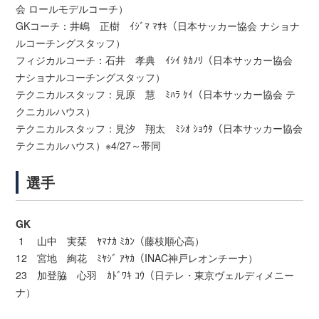
会 ロールモデルコーチ）
GKコーチ：井嶋 正樹 ｲｼﾞﾏ ﾏｻｷ（日本サッカー協会 ナショナ
ルコーチングスタッフ）
フィジカルコーチ：石井 孝典 ｲｼｲ ﾀｶﾉﾘ（日本サッカー協会
ナショナルコーチングスタッフ）
テクニカルスタッフ：見原 慧 ﾐﾊﾗ ｹｲ（日本サッカー協会 テ
クニカルハウス）
テクニカルスタッフ：見汐 翔太 ﾐｼｵ ｼｮｳﾀ（日本サッカー協会
テクニカルハウス）※4/27～帯同
選手
GK
1 山中 実栞 ﾔﾏﾅｶ ﾐｶﾝ（藤枝順心高）
12 宮地 絢花 ﾐﾔｼﾞ ｱﾔｶ（INAC神戸レオンチーナ）
23 加登脇 心羽 ｶﾄﾞﾜｷ ｺｳ（日テレ・東京ヴェルディメニー
ナ）