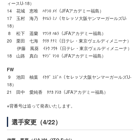
ィースU-18）
14 花城 恵唯 ﾊﾅｼﾛ ﾒｲ（JFAアカデミー福島）
17 玉村 海乃 ﾀﾏﾑﾗ ﾐﾉ（セレッソ大阪ヤンマーガールズU-
18）
8 松下 遥蘭 ﾏﾂｼﾀ ﾊﾙﾗ（JFAアカデミー福島）
20 栗田 七海 ｸﾘﾀ ﾅﾅﾐ（日テレ・東京ヴェルディメニーナ）
伊藤 風葵 ｲﾄｳ ﾌｳｷ（日テレ・東京ヴェルディメニーナ）
18 山路 真白 ﾔﾏｼﾞ ﾏｼﾛ（JFAアカデミー福島）
FW
9 池田 柚葉 ｲｹﾀﾞ ﾕｽﾞﾊ（セレッソ大阪ヤンマーガールズU-
18）
21 田中 愛純香 ﾀﾅｶ ｱｽｶ（JFAアカデミー福島）
※背番号は追って発表いたします。
選手変更（4/22）