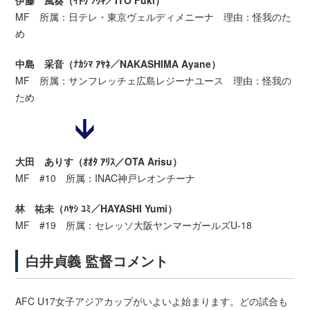
伊藤 風葵（ｲﾄｳ ﾌｳｷ／ITO Fuki）
MF 所属：日テレ・東京ヴェルディメニーナ 理由：怪我のた
め
中島 采音（ﾅｶｼﾏ ｱﾔﾈ／NAKASHIMA Ayane）
MF 所属：サンフレッチェ広島レジーナユース 理由：怪我の
ため
大田 ありす（ｵｵﾀ ｱﾘｽ／OTA Arisu）
MF #10 所属：INAC神戸レオンチーナ
林 祐未（ﾊﾔｼ ﾕﾐ／HAYASHI Yumi）
MF #19 所属：セレッソ大阪ヤンマーガールズU-18
白井貞義 監督コメント
AFC U17女子アジアカップがいよいよ始まります。どの試合も