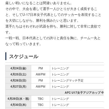
厳しい戦いになることは間違いありません。
その中で、大会を通して選手一人ひとりが大きく成長するこ
と、そしてU-17日本女子代表としてのサッカーを表現すること
を大切にしながら、勝利を掴みたいと思います。
選手たちはそれぞれが武器を持ち、勝利に対して非常に貪欲で
す。
一戦一戦、日本代表としての誇りと責任を胸に、チーム一丸と
なって戦っていきます。
スケジュール
4月24日(金)
PM
トレーニング
4月25日(土)
AM/PM
トレーニング
4月26日(日)
PM
トレーニングマッチ予定
4月27日(月)
AM/PM
トレーニング
AFC U17女子アジアカップ 中国2
4月29日(水・祝)
TBC
トレーニング
4月30日(木)
TBC
トレーニング