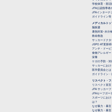
学校体育・部活
JFA公認指導者
JFAインター
ガイドライン等
メディカルトッ
脳振盪
暑熱対策･水分
救命救急
サッカードクタ
JSPO AT更新
アンチ・ドーピ
食物アレルギー
栄養
ケガの予防・対
サッカーにおけ
医学委員会とは
ガイドライン・書
リスペクト・フ
リスペクト宣言
JFA サッカー
JFAセーフガ
スポーツにおけ
は？
なぜ暴力・暴言
なぜ暴力・暴言