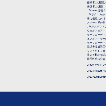
指導者の役割と
保護者の役割
JFAnews連
JFAテクニカ
暴力根絶に向け
スポーツ界の取
JFAリスペク
ウェルフェアオ
セーフガーディ
ェアオフィサー
セーフガーディ
指導者養成講習
リスペクトフェ
暴力等根絶相談
懲罰処分の公表
JFAクラウド
JFA DREAM F
JFA PARTNERS