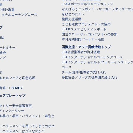
JFAスポーツマネジャーズカレッジ
動
がんばろうニッポン！ ～サッカーファミリーの
の海外派遣
をひとつに！～
ナショナルコーチングコース
復興支援活動
こども宅食プロジェクトへの協力
プ
JFAサステナビリティレポート
（PDFファイル）
国連グローバル・コンパクトへの参加
補給
寄付月間賛同パートナー活動
国際交流・アジア貢献活動トップ
ーセミナー
JFA公認指導者の海外派遣
研修会
JFAインターナショナルコーチングコース
ング
JFAインターナショナル レフェリーインストラ
コース
チーム/選手/指導者の受け入れ
応
各国協会／リーグの視察団の受け入れ
るセルフケアと応急処置
籍・LIBRARY
ェアプレートップ
ファミリー安全保護宣言
ーディングポリシー
る暴力・暴言・ハラスメント・差別と
・ハラスメントを用いてしまうのか？
・ハラスメントはダメなのか？