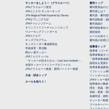
サッカーをしよう！（グラスルーツ）
審判トップ
JFAグラスルーツ宣言
審判委員会のビジ
JFAユニクロ サッカーキッズ
審判員とは？
JFA Magical Field Inspired by Disney
審判員・審判指
JFAなでしこひろば
審判員制度・資
JFAチャレンジゲーム
審判員紹介
キリンファミリーチャレンジカップ
審判登録者向け
ウォーキングフットボール
競技規則
JFAスクエア
ルールを知ろう
キッズプログラム
審判員の目標と
キッズリーダー養成講習会
指導者トップ
学校体育・部活動
指導者（コーチ
障がい者サッカー
指導者養成ダイ
JFAフェスティバル
「指導者養成講
「サッカーが好きだから～I just love football～」
講習会を受講す
全国サッカーファミリープロファイル
指導者養成講習
JFAグラスルーツ推進・賛同パートナー制度
リフレッシュ研
大会・試合トップ
フットボールカ
JFAサッカー指導
ルールを知ろう！
指導者向け教材
理念・意義・歴
登録・更新・昇
各種申請・資料
チューター制度
ゴールキーパー
フィジカルフィ