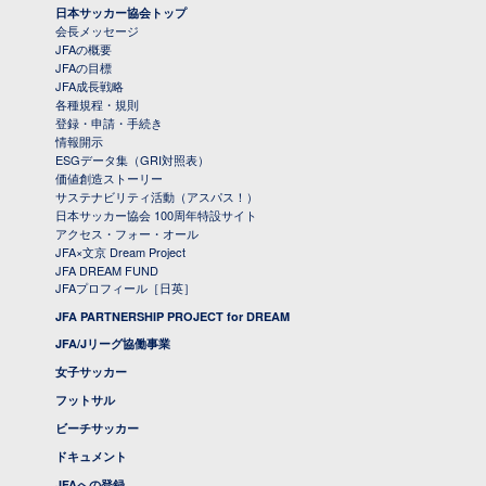
日本サッカー協会トップ
会長メッセージ
JFAの概要
JFAの目標
JFA成長戦略
各種規程・規則
登録・申請・手続き
情報開示
ESGデータ集（GRI対照表）
価値創造ストーリー
サステナビリティ活動（アスパス！）
日本サッカー協会 100周年特設サイト
アクセス・フォー・オール
JFA×文京 Dream Project
JFA DREAM FUND
JFAプロフィール［日英］
JFA PARTNERSHIP PROJECT for DREAM
JFA/Jリーグ協働事業
女子サッカー
フットサル
ビーチサッカー
ドキュメント
JFAへの登録