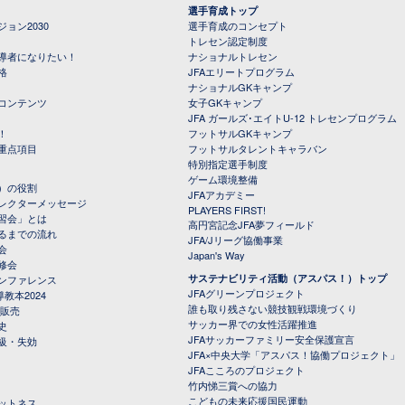
選手育成トップ
ョン2030
選手育成のコンセプト
トレセン認定制度
導者になりたい！
ナショナルトレセン
格
JFAエリートプログラム
ナショナルGKキャンプ
コンテンツ
女子GKキャンプ
JFA ガールズ･エイトU-12 トレセンプログラム
！
フットサルGKキャンプ
重点項目
フットサルタレントキャラバン
特別指定選手制度
ゲーム環境整備
）の役割
JFAアカデミー
レクターメッセージ
PLAYERS FIRST!
習会」とは
高円宮記念JFA夢フィールド
るまでの流れ
JFA/Jリーグ協働事業
会
Japan's Way
修会
サステナビリティ活動（アスパス！）トップ
ンファレンス
JFAグリーンプロジェクト
教本2024
誰も取り残さない競技観戦環境づくり
 販売
サッカー界での女性活躍推進
史
JFAサッカーファミリー安全保護宣言
級・失効
JFA×中央大学「アスパス！協働プロジェクト」
JFAこころのプロジェクト
竹内悌三賞への協力
こどもの未来応援国民運動
ットネス