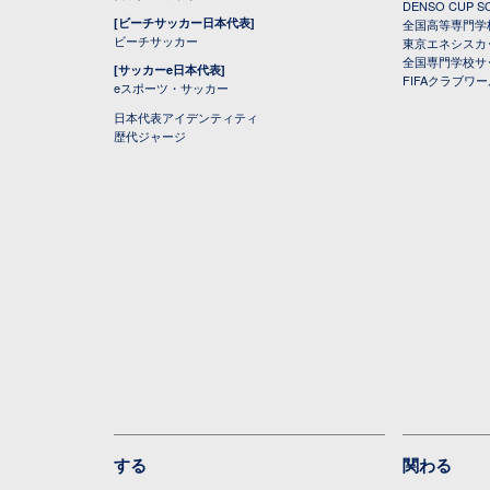
DENSO CUP
[ビーチサッカー日本代表]
全国高等専門学
ビーチサッカー
東京エネシスカ
全国専門学校サ
[サッカーe日本代表]
FIFAクラブワ
eスポーツ・サッカー
日本代表アイデンティティ
歴代ジャージ
する
関わる