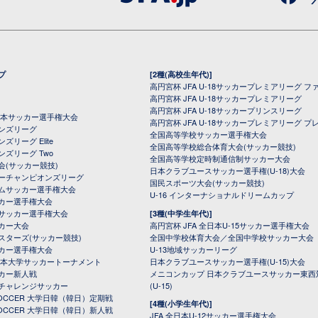
プ
[2種(高校生年代)]
高円宮杯 JFA U-18サッカープレミアリーグ フ
高円宮杯 JFA U-18サッカープレミアリーグ
高円宮杯 JFA U-18サッカープリンスリーグ
全日本サッカー選手権大会
高円宮杯 JFA U-18サッカープレミアリーグ プ
オンズリーグ
全国高等学校サッカー選手権大会
ズリーグ Elite
全国高等学校総合体育大会(サッカー競技)
ンズリーグ Two
全国高等学校定時制通信制サッカー大会
会(サッカー競技)
日本クラブユースサッカー選手権(U-18)大会
ーチャンピオンズリーグ
国民スポーツ大会(サッカー競技)
ムサッカー選手権大会
U-16 インターナショナルドリームカップ
カー選手権大会
サッカー選手権大会
[3種(中学生年代)]
カー大会
高円宮杯 JFA 全日本U-15サッカー選手権大会
スターズ(サッカー競技)
全国中学校体育大会／全国中学校サッカー大会
カー選手権大会
U-13地域サッカーリーグ
日本大学サッカートーナメント
日本クラブユースサッカー選手権(U-15)大会
カー新人戦
メニコンカップ 日本クラブユースサッカー東西
チャレンジサッカー
(U-15)
 SOCCER 大学日韓（韓日）定期戦
[4種(小学生年代)]
 SOCCER 大学日韓（韓日）新人戦
JFA 全日本U-12サッカー選手権大会