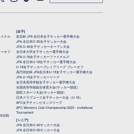
[女子]
ァイナル
皇后杯 JFA 全日本女子サッカー選手権大会
JFA 全日本O-30女子サッカー大会
JFA O-40女子サッカーオープン大会
レーオフ
全日本大学女子サッカー選手権大会
JFA U-18女子サッカーファイナルズ
JFA 全日本U-18女子サッカー選手権大会
U-18女子サッカープレミアリーグ プレーオフ
高円宮妃杯 JFA全日本U-15女子サッカー選手権大会
JFA U-15女子サッカーリーグ
全日本高等学校女子サッカー選手権大会
全国高等学校総合体育大会(サッカー競技)
国民スポーツ大会(サッカー競技)
日本クラブユース女子サッカー大会（U-18）
AFC女子チャンピオンズリーグ
AFC Women's Club Championship 2023 - Invitational
Tournament
対抗戦
[シニア]
JFA 全日本O-40サッカー大会
JFA 全日本O-50サッカー大会