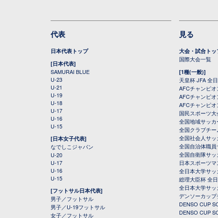
代表
見る
日本代表トップ
大会・試合トッ
国際大会一覧
[日本代表]
SAMURAI BLUE
[1種(一般)]
U-23
天皇杯 JFA 
U-21
AFCチャンピ
U-19
AFCチャンピオン
U-18
AFCチャンピオ
U-17
国民スポーツ大
U-16
全国地域サッカ
U-15
全国クラブチー
全国社会人サッ
[日本女子代表]
全国自治体職員
なでしこジャパン
全国自衛隊サッ
U-20
U-17
日本スポーツマ
U-16
全日本大学サッ
U-15
総理大臣杯 全
全日本大学サッ
[フットサル日本代表]
デンソーカップ
男子／フットサル
DENSO CUP
男子／U-19フットサル
DENSO CUP
女子／フットサル