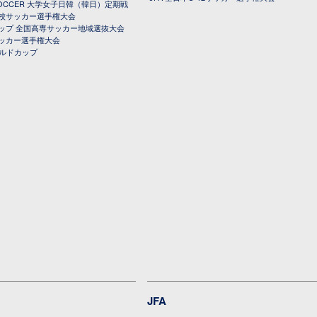
 SOCCER 大学女子日韓（韓日）定期戦
校サッカー選手権大会
ップ 全国高専サッカー地域選抜大会
ッカー選手権大会
ールドカップ
JFA