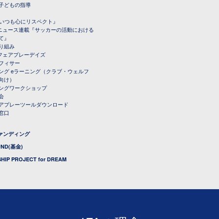
子どもの指導
載『いつも心にリスペクト』
ルニュース連載『サッカーの活動における
て』
り組み
トフェアプレーデイズ
フィサー
ング eラーニング（クラブ・ウェルフ
向け）
ングワークショップ
会
アプレーツールダウンロード
窓口
ファンディング
UND(基金)
HIP PROJECT for DREAM