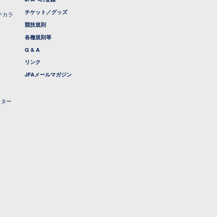
チケット／グッズ
チカラ
競技規則
各種規則等
Q & A
リンク
JFAメールマガジン
クター