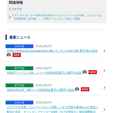
関連情報
日本代表
アディダス サッカー日本代表 2026 ホーム ユニフォームが完成 コンセプトは
「HORIZON（水平線）」 FIFAワールドカップ26にて着用
最新ニュース
日本代表
2026/08/07
FIFAe Continental Championshipに臨むサッカーe日本代表 選手4名が決定
選手育成
2026/08/07
2026/27シーズン JFA・Ｊリーグ特別指定選手に9選手を認定
選手育成
2026/08/07
2026/27年JFA・WEリーグ特別指定選手に3選手を認定
日本代表
2026/08/07
エクアドル代表、ニュージーランド代表、パナマ代表の参加および放送／
配信が決定 キリンカップサッカー2026（10.1＠神奈川／横浜国際総合