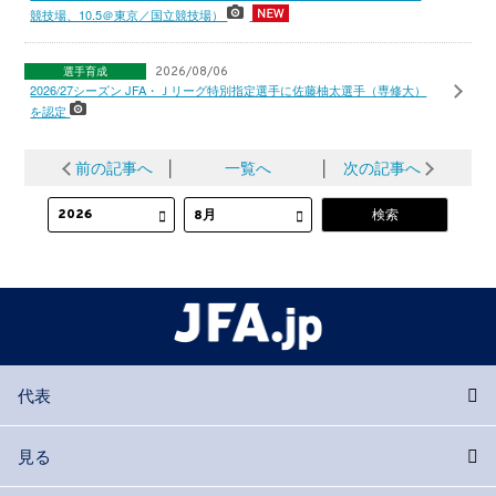
競技場、10.5＠東京／国立競技場）
選手育成
2026/08/06
2026/27シーズン JFA・Ｊリーグ特別指定選手に佐藤柚太選手（専修大）
を認定
前の記事へ
│
一覧へ
│
次の記事へ
代表
見る