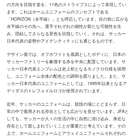
の方向を目指す姿を、11色のストライプスによって表現してい
ます。これはホームユニフォームのコンセプトである
「HORIZON（水平線）」とも呼応しています。目の前に広がる
水平線のその先へ、選手それぞれの個性が新たな可能性を生
み、団結してさらなる景色を目指していく。それは、サッカー
日本代表の姿勢やアイデンティティにも通じるものです。
デザイン面では、オフホワイトを基調としたボディに、日本の
サッカーファミリーを象徴する赤を中央に配置しています。サ
ッカー日本代表エンブレムは史上初となるモノクロ仕様を採用
し、ユニフォーム全体の配色との調和を図りました。また、サ
ッカー日本代表のユニフォームとしては、1995年以来となるア
ディダスのトレフォイルロゴが使用されています。
近年、サッカーのユニフォームは、競技の場にとどまらず、日
常の中で着用される存在としても広がりを見せています。JFAと
しても、サッカーが人々の生活の中に自然に溶け込み、身近な
存在として親しまれていくことが重要だと考えています。その
上で、ホームユニフォームとアウェイユニフォームそれぞれの