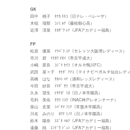
GK
田中 桃子 ﾀﾅｶ ﾓﾓｺ（日テレ・ベレーザ）
木稲 瑠那 ｺﾉﾐ ﾙﾅ（藤枝順心高）
近澤 澪菜 ﾁｶｻﾞﾜ ﾚﾅ（JFAアカデミー福島）
FP
松原 優菜 ﾏﾂﾊﾞﾗ ﾕﾅ（セレッソ大阪堺レディース）
市川 碧 ｲﾁｶﾜ ｱｵｲ（帝京平成大）
小嶋 星良 ｺｼﾞﾏ ｾｲﾗ（オルカ鴨川FC）
武田 菜々子 ﾀｹﾀﾞ ﾅﾅｺ（マイナビベガルタ仙台レデ
高橋 はな ﾀｶﾊｼ ﾊﾅ（浦和レッズレディース）
今田 紗良 ｲﾏﾀﾞ ｻﾗ（帝京平成大）
久永 望生 ﾋｻﾅｶﾞ ﾐｵ（日ノ本学園高）
毛利 美佑 ﾓｳﾘ ﾐﾕｳ（INAC神戸レオンチーナ）
柴山 史菜 ｼﾊﾞﾔﾏ ﾌﾐﾅ（常盤木学園高）
川名 みのり ｶﾜﾅ ﾐﾉﾘ（日ノ本学園高）
鈴木 陽奈 ｽｽﾞｷ ﾊﾙﾅ（JFAアカデミー福島）
遠藤 純 ｴﾝﾄﾞｳ ｼﾞｭﾝ（JFAアカデミー福島）