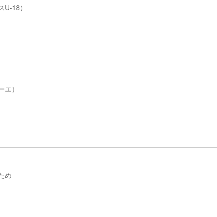
U-18）
ゥーエ）
ため