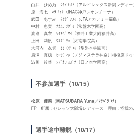
白井 ひめ乃 ｼﾗｲ ﾋﾒﾉ（アルビレックス新潟レディース
原 海七 ﾊﾗ ﾐｲﾅ（INAC神戸レオンチーナ）
武田 あすみ ﾀｹﾀﾞ ｱｽﾐ（JFAアカデミー福島）
中村 恵実 ﾅｶﾑﾗ ﾒｸﾞﾐ（常盤木学園高）
渡邊 真衣 ﾜﾀﾅﾍﾞ ﾏｲ（福井工業大附福井高）
上田 莉帆 ｳｴﾀﾞ ﾘﾎ（湘南学院高）
大河内 友貴 ｵｵｺｳﾁ ﾕｷ（常盤木学園高）
廣澤 真穂 ﾋﾛｻﾜ ﾏﾎ（ノジマステラ神奈川相模原ド
澁川 鈴菜 ｼﾌﾞｶﾜ ｽｽﾞﾅ（日ノ本学園高）
不参加選手（10/15）
松原 優菜（MATSUBARA Yuna／ﾏﾂﾊﾞﾗ ﾕﾅ）
FP 所属：セレッソ大阪堺レディース 理由：怪我の
選手途中離脱（10/17）