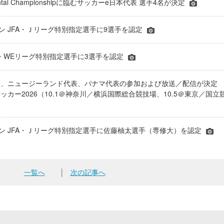
inental Championshipに臨むサッカーe日本代表 選手4名が決定
ーズン JFA・Ｊリーグ特別指定選手に9選手を認定
JFA・WEリーグ特別指定選手に3選手を認定
表、ニュージーランド代表、パナマ代表の参加および放送／配信が決
ッカー2026（10.1＠神奈川／横浜国際総合競技場、10.5＠東京／国立
シーズン JFA・Ｊリーグ特別指定選手に佐藤柚太選手（専修大）を認定
一覧へ
│
次の記事へ