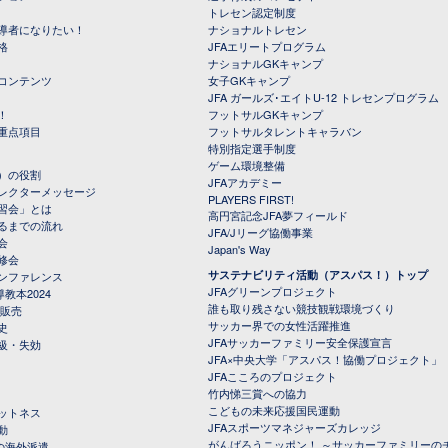
トレセン認定制度
導者になりたい！
ナショナルトレセン
格
JFAエリートプログラム
ナショナルGKキャンプ
コンテンツ
女子GKキャンプ
JFA ガールズ･エイトU-12 トレセンプログラム
！
フットサルGKキャンプ
重点項目
フットサルタレントキャラバン
特別指定選手制度
ゲーム環境整備
）の役割
JFAアカデミー
レクターメッセージ
PLAYERS FIRST!
習会」とは
高円宮記念JFA夢フィールド
るまでの流れ
JFA/Jリーグ協働事業
会
Japan's Way
修会
サステナビリティ活動（アスパス！）トップ
ンファレンス
JFAグリーンプロジェクト
教本2024
誰も取り残さない競技観戦環境づくり
 販売
サッカー界での女性活躍推進
史
JFAサッカーファミリー安全保護宣言
級・失効
JFA×中央大学「アスパス！協働プロジェクト」
JFAこころのプロジェクト
竹内悌三賞への協力
こどもの未来応援国民運動
ットネス
JFAスポーツマネジャーズカレッジ
動
がんばろうニッポン！ ～サッカーファミリーの
の海外派遣