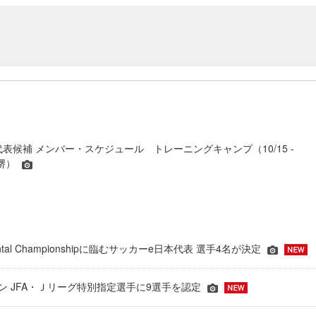
代表候補 メンバー・スケジュール トレーニングキャンプ（10/15 -
N堺）
inental Championshipに臨むサッカーe日本代表 選手4名が決定
ーズン JFA・Ｊリーグ特別指定選手に9選手を認定