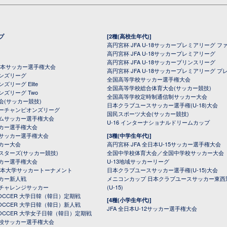
プ
[2種(高校生年代)]
高円宮杯 JFA U-18サッカープレミアリーグ フ
高円宮杯 JFA U-18サッカープレミアリーグ
高円宮杯 JFA U-18サッカープリンスリーグ
全日本サッカー選手権大会
高円宮杯 JFA U-18サッカープレミアリーグ プ
オンズリーグ
全国高等学校サッカー選手権大会
ズリーグ Elite
全国高等学校総合体育大会(サッカー競技)
ンズリーグ Two
全国高等学校定時制通信制サッカー大会
会(サッカー競技)
日本クラブユースサッカー選手権(U-18)大会
ーチャンピオンズリーグ
国民スポーツ大会(サッカー競技)
ムサッカー選手権大会
U-16 インターナショナルドリームカップ
カー選手権大会
サッカー選手権大会
[3種(中学生年代)]
カー大会
高円宮杯 JFA 全日本U-15サッカー選手権大会
スターズ(サッカー競技)
全国中学校体育大会／全国中学校サッカー大会
カー選手権大会
U-13地域サッカーリーグ
日本大学サッカートーナメント
日本クラブユースサッカー選手権(U-15)大会
カー新人戦
メニコンカップ 日本クラブユースサッカー東西
チャレンジサッカー
(U-15)
 SOCCER 大学日韓（韓日）定期戦
[4種(小学生年代)]
 SOCCER 大学日韓（韓日）新人戦
JFA 全日本U-12サッカー選手権大会
 SOCCER 大学女子日韓（韓日）定期戦
校サッカー選手権大会