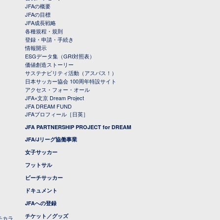
JFAの概要
JFAの目標
JFA成長戦略
各種規程・規則
登録・申請・手続き
情報開示
ESGデータ集（GRI対照表）
価値創造ストーリー
サステナビリティ活動（アスパス！）
日本サッカー協会 100周年特設サイト
アクセス・フォー・オール
JFA×文京 Dream Project
JFA DREAM FUND
JFAプロフィール［日英］
JFA PARTNERSHIP PROJECT for DREAM
JFA/Jリーグ協働事業
女子サッカー
フットサル
ビーチサッカー
ドキュメント
JFAへの登録
チケット／グッズ
チカラ