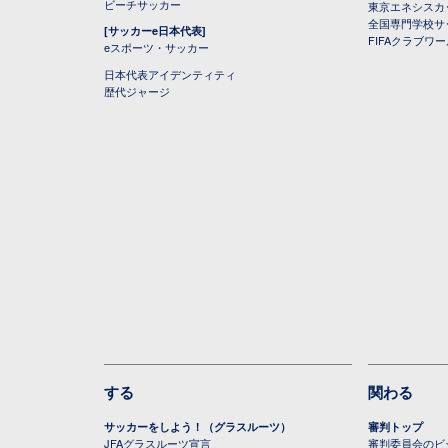
ビーチサッカー
東京エネシスカ
全国専門学校サ
[サッカーe日本代表]
FIFAクラブワ
eスポーツ・サッカー
日本代表アイデンティティ
歴代ジャージ
する
関わる
サッカーをしよう！（グラスルーツ）
審判トップ
JFAグラスルーツ宣言
審判委員会のビジ