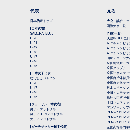
代表
見る
日本代表トップ
大会・試合トッ
国際大会一覧
[日本代表]
SAMURAI BLUE
[1種(一般)]
U-23
天皇杯 JFA 
U-21
AFCチャンピ
U-19
AFCチャンピオン
U-18
AFCチャンピオ
U-17
国民スポーツ大
U-16
全国地域サッカ
U-15
全国クラブチー
全国社会人サッ
[日本女子代表]
全国自治体職員
なでしこジャパン
全国自衛隊サッ
U-20
U-17
日本スポーツマ
U-16
全日本大学サッ
U-15
総理大臣杯 全
全日本大学サッ
[フットサル日本代表]
デンソーカップ
男子／フットサル
DENSO CUP
男子／U-19フットサル
DENSO CUP
女子／フットサル
DENSO CUP
[ビーチサッカー日本代表]
全国高等専門学