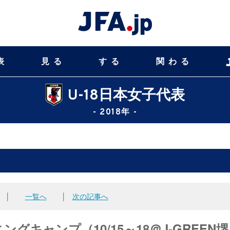
表
見る
する
関わる
U-18日本女子代表
- 2018年 -
│
一覧へ
│
次の記事へ
グキャンプ（10/15～18＠J-GREEN