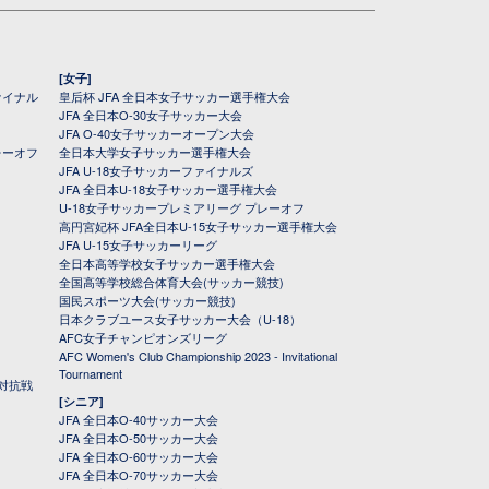
[女子]
ァイナル
皇后杯 JFA 全日本女子サッカー選手権大会
JFA 全日本O-30女子サッカー大会
JFA O-40女子サッカーオープン大会
レーオフ
全日本大学女子サッカー選手権大会
JFA U-18女子サッカーファイナルズ
JFA 全日本U-18女子サッカー選手権大会
U-18女子サッカープレミアリーグ プレーオフ
高円宮妃杯 JFA全日本U-15女子サッカー選手権大会
JFA U-15女子サッカーリーグ
全日本高等学校女子サッカー選手権大会
全国高等学校総合体育大会(サッカー競技)
国民スポーツ大会(サッカー競技)
日本クラブユース女子サッカー大会（U-18）
AFC女子チャンピオンズリーグ
AFC Women's Club Championship 2023 - Invitational
Tournament
対抗戦
[シニア]
JFA 全日本O-40サッカー大会
JFA 全日本O-50サッカー大会
JFA 全日本O-60サッカー大会
JFA 全日本O-70サッカー大会