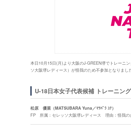
本日10月15日(月)より大阪のJ-GREEN堺でトレ
ソ大阪堺レディース）が怪我のため不参加となりまし
U-18日本女子代表候補 トレーニングキ
松原 優菜（MATSUBARA Yuna／ﾏﾂﾊﾞﾗ ﾕﾅ）
FP 所属：セレッソ大阪堺レディース 理由：怪我の