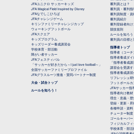
JFAユニクロ サッカーキッズ
審判員とは？
JFA Magical Field Inspired by Disney
審判員・審判指
JFAなでしこひろば
審判員制度・資
JFAチャレンジゲーム
審判員紹介
キリンファミリーチャレンジカップ
審判登録者向け
ウォーキングフットボール
競技規則
JFAスクエア
ルールを知ろう
キッズプログラム
審判員の目標と
キッズリーダー養成講習会
指導者トップ
学校体育・部活動
指導者（コーチ
障がい者サッカー
指導者養成ダイ
JFAフェスティバル
「指導者養成講
「サッカーが好きだから～I just love football～」
講習会を受講す
全国サッカーファミリープロファイル
指導者養成講習
JFAグラスルーツ推進・賛同パートナー制度
リフレッシュ研
大会・試合トップ
フットボールカ
JFAサッカー指導
ルールを知ろう！
指導者向け教材
理念・意義・歴
登録・更新・昇
各種申請・資料
チューター制度
ゴールキーパー
フィジカルフィ
学校体育・部活
JFA公認指導者