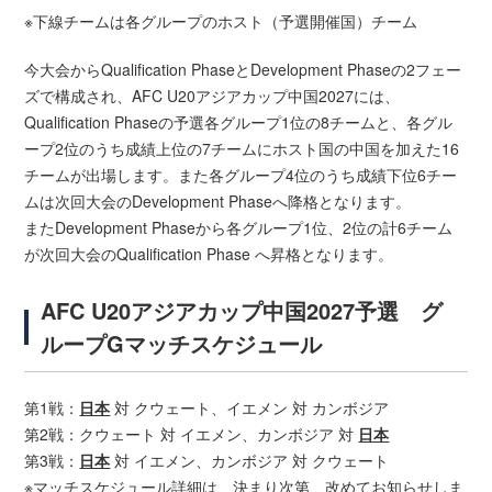
※下線チームは各グループのホスト（予選開催国）チーム
今大会からQualification PhaseとDevelopment Phaseの2フェー
ズで構成され、AFC U20アジアカップ中国2027には、
Qualification Phaseの予選各グループ1位の8チームと、各グル
ープ2位のうち成績上位の7チームにホスト国の中国を加えた16
チームが出場します。また各グループ4位のうち成績下位6チー
ムは次回大会のDevelopment Phaseへ降格となります。
またDevelopment Phaseから各グループ1位、2位の計6チーム
が次回大会のQualification Phase へ昇格となります。
AFC U20アジアカップ中国2027予選 グ
ループGマッチスケジュール
第1戦：
日本
対 クウェート、イエメン 対 カンボジア
第2戦：クウェート 対 イエメン、カンボジア 対
日本
第3戦：
日本
対 イエメン、カンボジア 対 クウェート
※マッチスケジュール詳細は、決まり次第、改めてお知らせしま