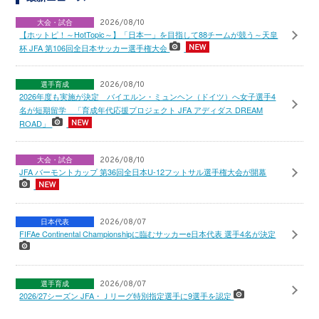
大会・試合
2026/08/10
【ホットピ！～HotTopic～】「日本一」を目指して88チームが競う～天皇
杯 JFA 第106回全日本サッカー選手権大会
選手育成
2026/08/10
2026年度も実施が決定 バイエルン・ミュンヘン（ドイツ）へ女子選手4
名が短期留学 「育成年代応援プロジェクト JFA アディダス DREAM
ROAD」
大会・試合
2026/08/10
JFA バーモントカップ 第36回全日本U-12フットサル選手権大会が開幕
日本代表
2026/08/07
FIFAe Continental Championshipに臨むサッカーe日本代表 選手4名が決定
選手育成
2026/08/07
2026/27シーズン JFA・Ｊリーグ特別指定選手に9選手を認定