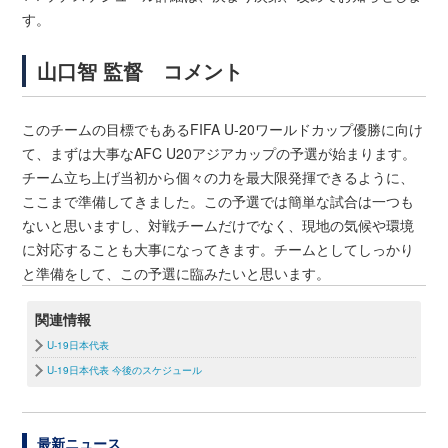
す。
山口智 監督 コメント
このチームの⽬標でもあるFIFA U-20ワールドカップ優勝に向け
て、まずは⼤事なAFC U20アジアカップの予選が始まります。
チーム⽴ち上げ当初から個々の⼒を最⼤限発揮できるように、
ここまで準備してきました。この予選では簡単な試合は⼀つも
ないと思いますし、対戦チームだけでなく、現地の気候や環境
に対応することも⼤事になってきます。チームとしてしっかり
と準備をして、この予選に臨みたいと思います。
関連情報
U-19日本代表
U-19日本代表 今後のスケジュール
最新ニュース