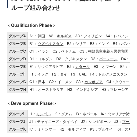
ループ組み合わせ
＜Qualification Phase＞
グループA
A1：韓国 A2：
キルギス
A3：フィリピン A4：レバノン
グループB
B1：
ウズベキスタン
B2：シリア B3：インド B4：バングラ
グループC
C1：イラン C2：
ベトナム
C3：朝鮮民主主義人民共和国 C
グループD
D1：ヨルダン D2：タジキスタン D3：
バーレーン
D4：アフ
グループE
E1：サウジアラビア E2：
カタール
E3：オマーン E4：ホン
グループF
F1：イラク F2：
タイ
F3：UAE F4：トルクメニスタン
グループG
G1：日本
G2：イエメン G3：
カンボジア
G4：クウェート
グループH
H1：オーストラリア H2：インドネシア H3：マレーシア H
＜Development Phase＞
グループI
I1：
モンゴル
I2：グアム I3：ネパール I4：北マリアナ諸島
グループJ
J1：チャイニーズ・タイペイ J2：シンガポール J3：
ブータン
グループK
K1：
ミャンマー
K2：モルディブ K3：ブルネイ K4：スリラ