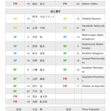
FW
19
細谷 真大
FW
22
Alisher Odilov
控え選手
野澤 大志ブランド
GK
12
GK
12
Vladimir Nazarov
ン
Hamidullo Abdunab
GK
23
山田 大樹
GK
21
iev
Makhmudjon Makh
DF
2
半田 陸
DF
13
amadjonov
Zafarmurod Abdira
DF
3
西尾 隆矢
MF
3
hmatov
DF
15
鈴木 海音
MF
8
Ibrokhim Ibragimov
Umarali Rahmonaliy
DF
16
内野 貴史
MF
15
ev
Asadbek Rahimjon
MF
6
川﨑 颯太
MF
16
ov
Ulug'bek Khoshimo
MF
11
山田 楓喜
FW
9
v
MF
14
田中 聡
FW
11
Otabek Jo'raqo'ziev
MF
20
平河 悠
FW
13
荒木 遼太郎
FW
18
内野 航太郎
監督
大岩 剛
監督
Timur Kapadze