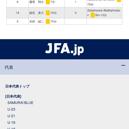
9
藤尾 翔太
7分
1
79分
Zafarmurod Abdirahmato
19
細谷 真大
16分
3
v
90+13分
5
木村 誠二
75分
代表
日本代表トップ
[日本代表]
SAMURAI BLUE
U-23
U-21
U-19
U-18