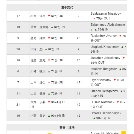
選手交代
Saidazamat Mirsaidov
17
松木 玖生
▼
62分 OUT
2
▼
75分 OUT
Zafarmurod Abdirahmato
13
荒木 遼太郎
▲
62分 IN
3
v
▲
75分 IN
Ruslanbek Jiyanov
▼
75
9
藤尾 翔太
▼
62分 OUT
20
分 OUT
Ulug'bek Khoshimov
▲
7
20
平河 悠
▲
62分 IN
9
5分 IN
Jasurbek Jaloliddinov
▼
10
佐藤 恵允
▼
71分 OUT
10
85分 OUT
Ibrokhim Ibragimov
▲
85
6
川﨑 颯太
▲
71分 IN
8
分 IN
Diyor Holmatov
▼
90+3
7
山本 理仁
▼
72分 OUT
17
分 OUT
Otabek Jo'raqo'ziev
▲
9
11
山田 楓喜
▲
72分 IN
11
0+3分 IN
大畑 歩夢
▼
90+4分 O
Husain Norchaev
▼
90+
21
19
UT
3分 OUT
Umarali Rahmonaliyev
16
内野 貴史
▲
90+4分 IN
15
▲
90+3分 IN
警告・退場
Abduvohid Ne'matov