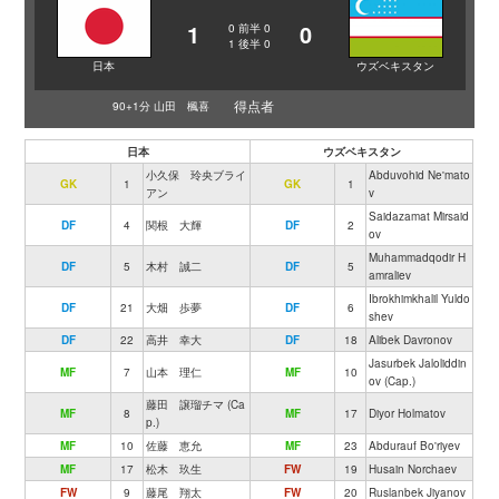
1
0
0
前半
0
1
後半
0
日本
ウズベキスタン
得点者
90+1分 山田 楓喜
日本
ウズベキスタン
小久保 玲央ブライ
Abduvohid Ne'mato
GK
1
GK
1
アン
v
Saidazamat Mirsaid
DF
4
関根 大輝
DF
2
ov
Muhammadqodir H
DF
5
木村 誠二
DF
5
amraliev
Ibrokhimkhalil Yuldo
DF
21
大畑 歩夢
DF
6
shev
DF
22
高井 幸大
DF
18
Alibek Davronov
Jasurbek Jaloliddin
MF
7
山本 理仁
MF
10
ov (Cap.)
藤田 譲瑠チマ (Ca
MF
8
MF
17
Diyor Holmatov
p.)
MF
10
佐藤 恵允
MF
23
Abdurauf Bo'riyev
MF
17
松木 玖生
FW
19
Husain Norchaev
FW
9
藤尾 翔太
FW
20
Ruslanbek Jiyanov