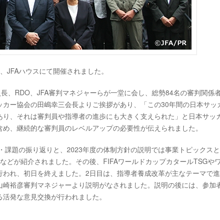
日)、JFAハウスにて開催されました。
長、RDO、JFA審判マネジャーらが一堂に会し、総勢84名の審判関係者
ッカー協会の田嶋幸三会長よりご挨拶があり、「この30年間の日本サッ
あり、それは審判員や指導者の進歩にも大きく支えられた」と日本サッ
含め、継続的な審判員のレベルアップの必要性が伝えられました。
・課題の振り返りと、2023年度の体制方針の説明では事業トピックス
などが紹介されました。その後、FIFAワールドカップカタールTSGや
行われ、初日を終えました。2日目は、指導者養成改革が主なテーマで
山崎裕彦審判マネジャーより説明がなされました。説明の後には、参加
る活発な意見交換が行われました。