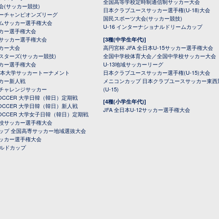
全国高等学校定時制通信制サッカー大会
会(サッカー競技)
日本クラブユースサッカー選手権(U-18)大会
ーチャンピオンズリーグ
国民スポーツ大会(サッカー競技)
ムサッカー選手権大会
U-16 インターナショナルドリームカップ
カー選手権大会
サッカー選手権大会
[3種(中学生年代)]
カー大会
高円宮杯 JFA 全日本U-15サッカー選手権大会
スターズ(サッカー競技)
全国中学校体育大会／全国中学校サッカー大会
カー選手権大会
U-13地域サッカーリーグ
日本大学サッカートーナメント
日本クラブユースサッカー選手権(U-15)大会
カー新人戦
メニコンカップ 日本クラブユースサッカー東西
チャレンジサッカー
(U-15)
 SOCCER 大学日韓（韓日）定期戦
[4種(小学生年代)]
 SOCCER 大学日韓（韓日）新人戦
JFA 全日本U-12サッカー選手権大会
 SOCCER 大学女子日韓（韓日）定期戦
校サッカー選手権大会
ップ 全国高専サッカー地域選抜大会
ッカー選手権大会
ールドカップ