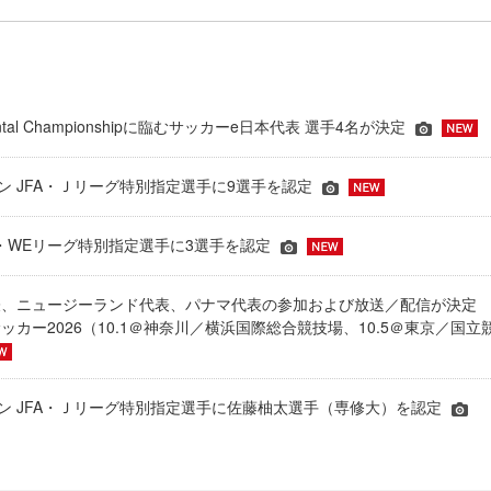
inental Championshipに臨むサッカーe日本代表 選手4名が決定
ーズン JFA・Ｊリーグ特別指定選手に9選手を認定
JFA・WEリーグ特別指定選手に3選手を認定
表、ニュージーランド代表、パナマ代表の参加および放送／配信が決
ッカー2026（10.1＠神奈川／横浜国際総合競技場、10.5＠東京／国立
シーズン JFA・Ｊリーグ特別指定選手に佐藤柚太選手（専修大）を認定