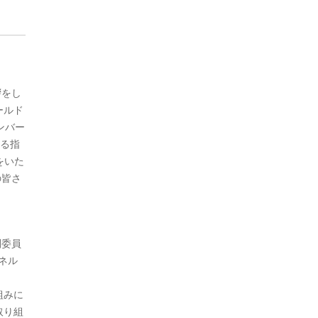
拶をし
ールド
ンバー
いる指
をいた
の皆さ
判委員
ネル
組みに
取り組