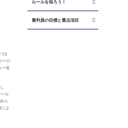
ルールを知ろう！
審判員の目標と重点項目
で2
カーの
カー発
とし
ワール
進めら
者によ