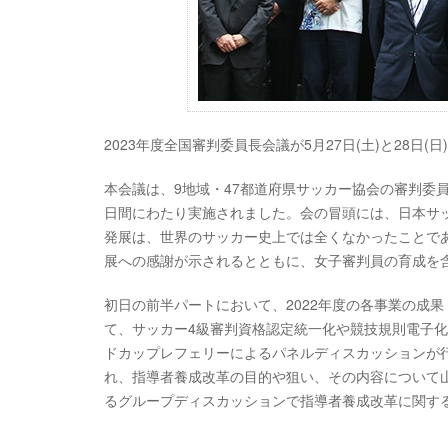
2023年度全国審判委員長会議が5月27日(土)と28日(
本会議は、9地域・47都道府県サッカー協会の審判委員
日間にわたり実施されました。会の冒頭には、日本サ
発展は、世界のサッカー史上では全くなかったことで
展への感謝が示されるとともに、女子審判員の育成を
初日の前半パートにおいて、2022年度の各事業の成果
て、サッカー4級審判資格認定統一化や競技規則電子化
ドカップレフェリーによるパネルディスカッションが
れ、指導者養成改革の目的や狙い、その内容について
るグループディスカッションで指導者養成改革に関す