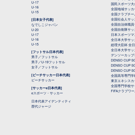
U-17
国民スポーツ大
U-16
全国地域サッカ
U-15
全国クラブチー
全国社会人サッ
[日本女子代表]
全国自治体職員
なでしこジャパン
全国自衛隊サッ
U-20
U-17
日本スポーツマ
U-16
全日本大学サッ
U-15
総理大臣杯 全
全日本大学サッ
[フットサル日本代表]
デンソーカップ
男子／フットサル
DENSO CUP
男子／U-19フットサル
DENSO CUP
女子／フットサル
DENSO CUP
[ビーチサッカー日本代表]
全国高等専門学
ビーチサッカー
東京エネシスカ
全国専門学校サ
[サッカーe日本代表]
FIFAクラブワ
eスポーツ・サッカー
日本代表アイデンティティ
歴代ジャージ