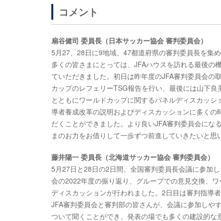
コメント
扇谷健司 委員長（日本サッカー協会 審判委員会）
5月27、28日に9地域、47都道府県の審判委員長を
多くの皆さまにとっては、JFAハウスを訪れる最後の
ていただきました。初日は昨年度のJFA審判委員会の
カップのレフェリーTSG報告を行い、最後には山下
とともにワールドカップに関するパネルディスカッシ
導者養成改革の説明およびディスカッションに多くの
だくことができました。より良いJFA審判委員会にな
まのお力をお借りして一歩ずつ前進していきたいと思
藤井陽一 委員長（北海道サッカー協会 審判委員会）
5月27日と28日の2日間、全国審判委員長会議に参加
会の2022年度の振り返り、グループでの意見交換、
ディスカッションが行われました。2日目は審判指導
JFA審判委員会と審判部の皆さんが、会議に参加しや
ついて聞くことができ、発表の場でも多くの建設的な意