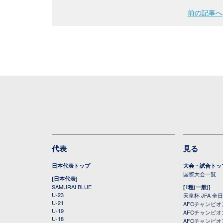
前の記事へ
代表
見る
日本代表トップ
大会・試合トッ
国際大会一覧
[日本代表]
SAMURAI BLUE
[1種(一般)]
U-23
天皇杯 JFA 
U-21
AFCチャンピ
U-19
AFCチャンピオン
U-18
AFCチャンピオ