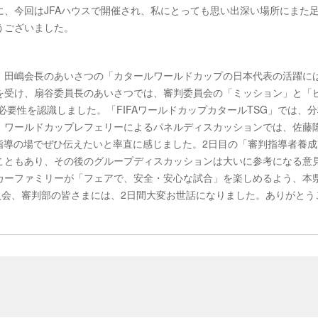
、今回はJFAハウスで開催され、私にとっても思い出深い場所にまた
うございました。
。田嶋会長のあいさつの「カタールワールドカップの日本代表の活躍に
を受け、扇谷委員長のあいさつでは、審判委員会の「ミッション」と「
必要性を認識しました。「FIFAワールドカップカタールTSG」では、
、ワールドカップレフェリーによるパネルディスカッションでは、佐藤
指導の場でぜひ伝えたいと率直に感じました。2日目の「審判指導者養成
こともあり、その後のグループディスカッションは大いに参考になる意
カーファミリーが「フェアで、安全・安心な試合」を楽しめるよう、本
員会、審判部の皆さまには、2日間大変お世話になりました。ありがとう