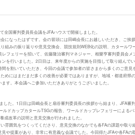
集めて全国審判委員長会議をJFAハウスで開催しました。
機会になったはずです。会の冒頭には田嶋会長にお越しいただき、ご挨
取り組みの振り返りや意見交換会、競技規則WEB化の説明、カタールワ
良美レフェリーを招いて、佐藤隆治審判マネジャー、相樂亨審判委員会メ
ョンを行いました。2日目は、来年度からの実施を目指して取り組んで
時間を割いていただき、今回の会議で参加者の皆さまから多くのご意見
るためにはまだまだ多くの改善が必要ではありますが、地域・都道府県
います。本会議へご参加いただきありがとうございました。
しました。1日目は田嶋会長と扇谷審判委員長の挨拶から始まり、JFA審
ワールドカップカタールTSGの報告、ワールドカップレフェリーによるパ
者養成改革の説明と意見交換が行われました。
すい雰囲気をつくってくださり、意見交換のなかでも各FAの課題や取り
見や提案があり、非常に有意義な会議でした。今回得たJFAや各FAの