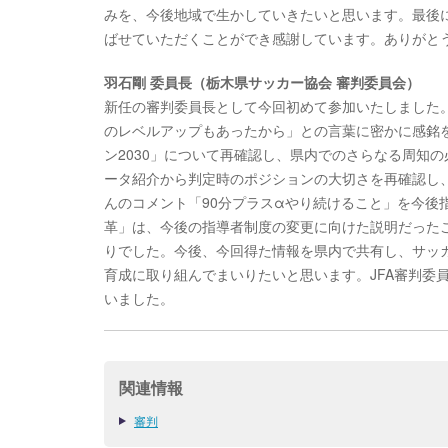
みを、今後地域で生かしていきたいと思います。最後に
ばせていただくことができ感謝しています。ありがと
羽石剛 委員長（栃木県サッカー協会 審判委員会）
新任の審判委員長として今回初めて参加いたしました
のレベルアップもあったから」との言葉に密かに感銘
ン2030」について再確認し、県内でのさらなる周知の
ータ紹介から判定時のポジションの大切さを再確認し
んのコメント「90分プラスαやり続けること」を今後
革」は、今後の指導者制度の変更に向けた説明だった
りでした。今後、今回得た情報を県内で共有し、サッ
育成に取り組んでまいりたいと思います。JFA審判委
いました。
関連情報
審判