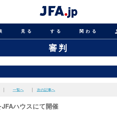
表
見る
する
関わる
審判
│
一覧へ
│
次の記事へ
をJFAハウスにて開催