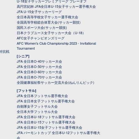
U-18女子サッカープレミアリーグ プレーオフ
高円宮妃杯 JFA全日本U-15女子サッカー選手権大会
JFA U-15女子サッカーリーグ
全日本高等学校女子サッカー選手権大会
全国高等学校総合体育大会(サッカー競技)
国民スポーツ大会(サッカー競技)
日本クラブユース女子サッカー大会（U-18）
AFC女子チャンピオンズリーグ
AFC Women's Club Championship 2023 - Invitational
Tournament
対抗戦
[シニア]
JFA 全日本O-40サッカー大会
JFA 全日本O-50サッカー大会
JFA 全日本O-60サッカー大会
JFA 全日本O-70サッカー大会
全国健康福祉祭サッカー交流大会(ねんりんピック)
[フットサル]
JFA 全日本フットサル選手権大会
JFA 全日本女子フットサル選手権大会
自衛隊女子フットサル大会
全日本大学フットサル大会
JFA 全日本U-18フットサル選手権大会
JFA 全日本U-15フットサル選手権大会
JFA 全日本U-15女子フットサル選手権大会
JFA バーモントカップ 全日本U-12フットサル選手権大
会