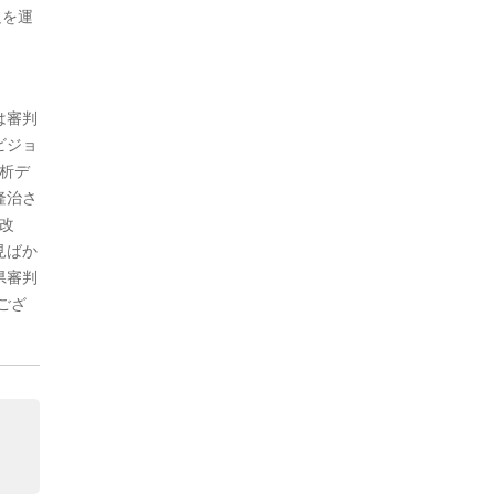
足を運
は審判
ビジョ
分析デ
隆治さ
改
見ばか
県審判
ござ