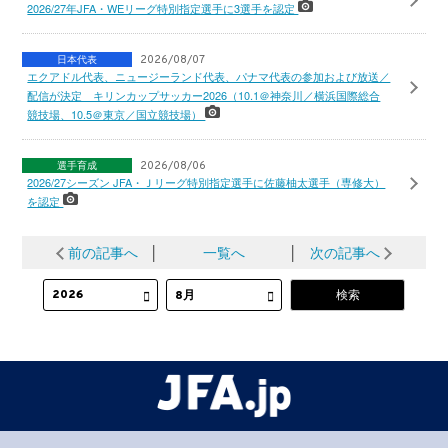
2026/27年JFA・WEリーグ特別指定選手に3選手を認定
日本代表
2026/08/07
エクアドル代表、ニュージーランド代表、パナマ代表の参加および放送／
配信が決定 キリンカップサッカー2026（10.1＠神奈川／横浜国際総合
競技場、10.5＠東京／国立競技場）
選手育成
2026/08/06
2026/27シーズン JFA・Ｊリーグ特別指定選手に佐藤柚太選手（専修大）
を認定
前の記事へ
│
一覧へ
│
次の記事へ