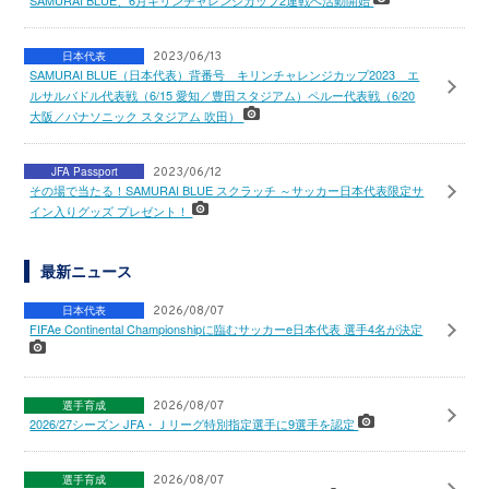
SAMURAI BLUE、6月キリンチャレンジカップ2連戦へ活動開始
日本代表
2023/06/13
SAMURAI BLUE（日本代表）背番号 キリンチャレンジカップ2023 エ
ルサルバドル代表戦（6/15 愛知／豊田スタジアム）ペルー代表戦（6/20
大阪／パナソニック スタジアム 吹田）
JFA Passport
2023/06/12
その場で当たる！SAMURAI BLUE スクラッチ ～サッカー日本代表限定サ
イン入りグッズ プレゼント！
最新ニュース
日本代表
2026/08/07
FIFAe Continental Championshipに臨むサッカーe日本代表 選手4名が決定
選手育成
2026/08/07
2026/27シーズン JFA・Ｊリーグ特別指定選手に9選手を認定
選手育成
2026/08/07