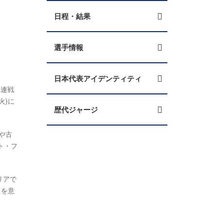
日程・結果
選手情報
日本代表アイデンティティ
2連戦
火)に
歴代ジャージ
や古
ト・フ
リアで
えを意