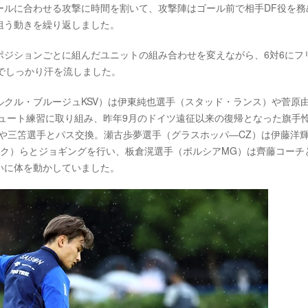
ールに合わせる攻撃に時間を割いて、攻撃陣はゴール前で相手DF役を務
狙う動きを繰り返しました。
ポジションごとに組んだユニットの組み合わせを変えながら、6対6にフ
でしっかり汗を流しました。
クル・ブルージュKSV）は伊東純也選手（スタッド・ランス）や菅原
ュート練習に取り組み、昨年9月のドイツ遠征以来の復帰となった旗手
や三笘選手とパス交換。瀬古歩夢選手（グラスホッパ―CZ）は伊藤洋
ック）らとジョギングを行い、板倉滉選手（ボルシアMG）は齊藤コーチ
いに体を動かしていました。