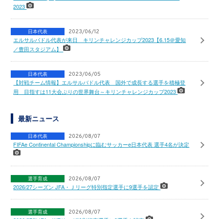
2023
日本代表
2023/06/12
エルサルバドル代表が来日 キリンチャレンジカップ2023【6.15＠愛知
／豊田スタジアム】
日本代表
2023/06/05
【対戦チーム情報】エルサルバドル代表 国外で成長する選手を積極登
用 目指すは11大会ぶりの世界舞台～キリンチャレンジカップ2023
最新ニュース
日本代表
2026/08/07
FIFAe Continental Championshipに臨むサッカーe日本代表 選手4名が決定
選手育成
2026/08/07
2026/27シーズン JFA・Ｊリーグ特別指定選手に9選手を認定
選手育成
2026/08/07