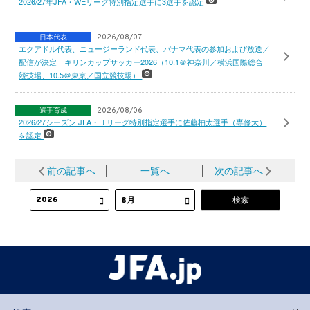
2026/27年JFA・WEリーグ特別指定選手に3選手を認定
日本代表
2026/08/07
エクアドル代表、ニュージーランド代表、パナマ代表の参加および放送／
配信が決定 キリンカップサッカー2026（10.1＠神奈川／横浜国際総合
競技場、10.5＠東京／国立競技場）
選手育成
2026/08/06
2026/27シーズン JFA・Ｊリーグ特別指定選手に佐藤柚太選手（専修大）
を認定
前の記事へ
│
一覧へ
│
次の記事へ