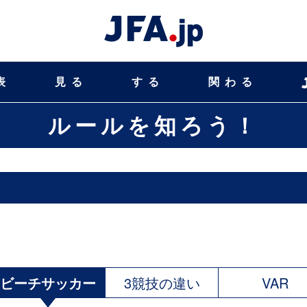
表
見る
する
関わる
ルールを知ろう！
ビーチサッカー
3競技の違い
VAR