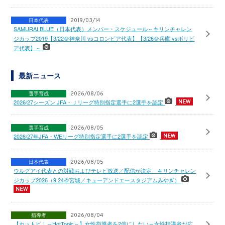
日本代表
2019/03/14
SAMURAI BLUE（日本代表）メンバー・スケジュール～キリンチャレン
ジカップ2019【3/22＠神奈川 vsコロンビア代表】【3/26＠兵庫 vsボリビ
ア代表】～
最新ニュース
選手育成
2026/08/06
2026/27シーズン JFA・Ｊリーグ特別指定選手に2選手を認定
選手育成
2026/08/05
2026/27年JFA・WEリーグ特別指定選手に2選手を認定
日本代表
2026/08/05
ウルグアイ代表との対戦およびテレビ放送／配信が決定 キリンチャレン
ジカップ2026（9.24＠宮城／キューアンドエースタジアムみやぎ）
指導者
2026/08/04
【ホットピ！～HotTopic～】女性指導者を2倍にしたい～女性指導者が広