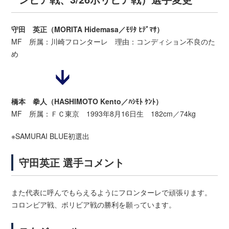
守田 英正（MORITA Hidemasa／ﾓﾘﾀ ﾋﾃﾞﾏｻ）
MF 所属：川崎フロンターレ 理由：コンディション不良のた
め
橋本 拳人（HASHIMOTO Kento／ﾊｼﾓﾄ ｹﾝﾄ）
MF 所属：ＦＣ東京 1993年8月16日生 182cm／74kg
※SAMURAI BLUE初選出
守田英正 選手コメント
また代表に呼んでもらえるようにフロンターレで頑張ります。
コロンビア戦、ボリビア戦の勝利を願っています。