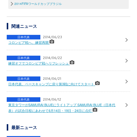
2014FIFAワールドカップブラジル
関連ニュース
日本代表
2014/06/23
コロンビア戦へ、練習再開
日本代表
2014/06/22
練習オフでコロンビア戦へリフレッシュ
日本代表
2014/06/21
日本代表、ベースキャンプに戻り第3戦に向けてスタート
日本代表
2014/06/12
東京タワーがSAMURAI BLUEにライトアップ SAMURAI BLUE（日本代
表）の試合日程にあわせて6月14日・19日・24日に点灯
最新ニュース