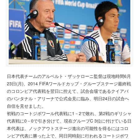
日本代表チームのアルベルト・ザッケローニ監督は現地時間6月
23日(月)、2014 FIFAワールドカップ・グループステージ最終戦
のコロンビア代表戦を翌日に控えて、試合会場であるクイアバ
のパンタナル・アリーナで公式会見に臨み、明日24日の試合へ
自信を見せました。
初戦のコートジボワール代表戦に1－2で敗れ、第2戦のギリシャ
代表戦に0－0で引き分けて、現在グループC 3位に付けている日
本代表は、ノックアウトステージ進出の可能性を得るにはコロ
ンビア代表に勝った上で、同日同時刻に行われるコートジボワ