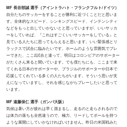
MF 長谷部誠 選手（アイントラハト・フランクフルト/ドイツ）
自分たちのサッカーをすることが勝利に近づくことだと思いま
す。全体的なスピード、シンキングスピード、インテンシティ
などをもっと出していかないとと思っていますが、いいサッカ
ーをしていれば、『これはすごくいいサッカーをしている』と
見ている人たちに思ってもらえると思います。いい緊張感とリ
ラックスで試合に臨みたいです。ホームのような雰囲気でプレ
ーできた、ここ2試合と違って、明日はコロンビアのサポーター
がたくさん来ると聞いています。でも僕たちにも、ここまで来
てくれる日本のサポーターや、ブラジルのサポーターや日本で
応援してくれている多くの人たちがいます。そういう思いが支
えになっていますし、それを感じながらプレーしたいと思って
います。
MF 遠藤保仁
選手
（ガンバ大阪）
気候は暑い方が疲れは早く溜まるし、走るのと走らされるので
は体力の落ちも全然違うので、極力、リードしてボールを持つ
ような展開にしていかなければいけません。昨日の米国戦みた