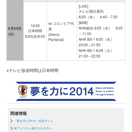
[LIVE]
テレビ朝日系列
6/25（水） 4:40～7:20
[録画]
vs コロンビア代
16:00
NHK総合 6/25（水） 9:05
6月24日
表
日本時間
～11:00
(火)
(Arena
6/25(水)5:00
NHK BS-1 6/25（水）
Pantanal)
20:00～21:55
NHK BS-1 6/28（土）
21:00～22:55
※テレビ放送時間は日本時間
関連情報
「夢を力に2014」特設サイト
南アメリカへ旅行される方へ