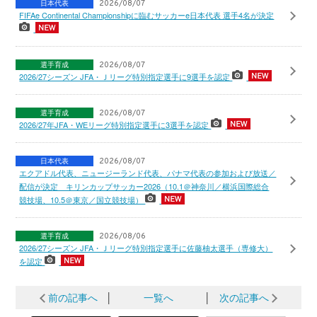
日本代表
2026/08/07
FIFAe Continental Championshipに臨むサッカーe日本代表 選手4名が決定
選手育成
2026/08/07
2026/27シーズン JFA・Ｊリーグ特別指定選手に9選手を認定
選手育成
2026/08/07
2026/27年JFA・WEリーグ特別指定選手に3選手を認定
日本代表
2026/08/07
エクアドル代表、ニュージーランド代表、パナマ代表の参加および放送／
配信が決定 キリンカップサッカー2026（10.1＠神奈川／横浜国際総合
競技場、10.5＠東京／国立競技場）
選手育成
2026/08/06
2026/27シーズン JFA・Ｊリーグ特別指定選手に佐藤柚太選手（専修大）
を認定
前の記事へ
│
一覧へ
│
次の記事へ