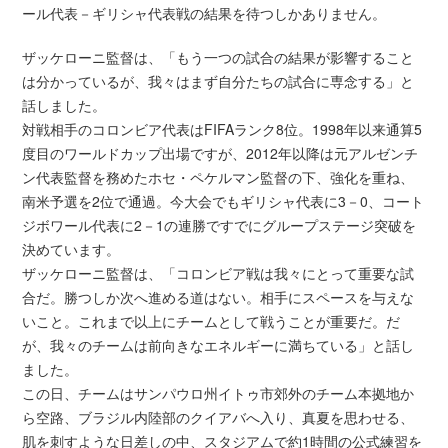
ール代表－ギリシャ代表戦の結果を待つしかありません。
ザッケローニ監督は、「もう一つの試合の結果が影響すること
は分かっているが、我々はまず自分たちの試合に専念する」と
話しました。
対戦相手のコロンビア代表はFIFAランク8位。1998年以来通算5
度目のワールドカップ出場ですが、2012年以降は元アルゼンチ
ン代表監督を務めたホセ・ペケルマン監督の下、強化を重ね、
南米予選を2位で通過。今大会でもギリシャ代表に3－0、コート
ジボワール代表に2－1の連勝ですでにグループステージ突破を
決めています。
ザッケローニ監督は、「コロンビア戦は我々にとって重要な試
合だ。勝つしか次へ進める道はない。相手にスペースを与えな
いこと。これまで以上にチームとして戦うことが重要だ。だ
が、我々のチームは前向きなエネルギーに満ちている」と話し
ました。
この日、チームはサンパウロ州イトゥ市郊外のチーム本拠地か
ら空路、ブラジル内陸部のクイアバへ入り、真夏を思わせる、
肌を刺すような日差しの中、スタジアムで約1時間の公式練習を