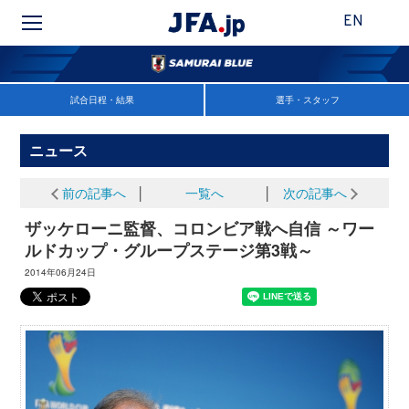
EN
試合日程・結果
選手・スタッフ
ニュース
前の記事へ
│
一覧へ
│
次の記事へ
ザッケローニ監督、コロンビア戦へ自信 ～ワー
ルドカップ・グループステージ第3戦～
2014年06月24日