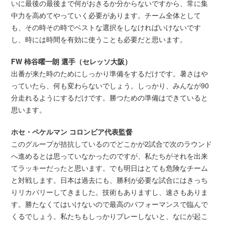
いに最後の最後まで何がおきるか分からないですから、常に集
中力を高めてやっていく必要があります。チーム全体として
も、その時その時でベストな選択をしなければいけないです
し、時には時間を有効に使うことも必要だと思います。
FW 柿谷曜一朗
選手
（セレッソ大阪）
出番が来た時のためにしっかり準備をするだけです。暑さはや
っていたら、何も変わらないでしょう。しっかり、みんなが90
分走れるようにするだけです。勝つための準備はできていると
思います。
ホセ・ペケルマン コロンビア代表監督
このグループが拮抗しているのでどこかが2試合で次のラウンド
へ進めるとは思っていなかったのですが、私たちがそれを出来
てラッキーだったと思います。でも明日はとても危険なチーム
と対戦します。日本は過去にも、勝利が必要な試合にはきっち
りリカバリーしてきました。技術もありますし、速さもありま
す。勝たなくてはいけないので最高のパフォーマンスで臨んで
くるでしょう。私たちもしっかりプレーしないと、なにが起こ