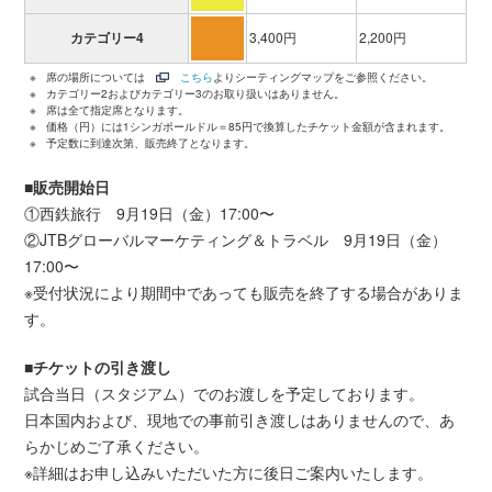
カテゴリー4
3,400円
2,200円
※
席の場所については
こちら
よりシーティングマップをご参照ください。
※
カテゴリー2およびカテゴリー3のお取り扱いはありません。
※
席は全て指定席となります。
※
価格（円）には1シンガポールドル＝85円で換算したチケット金額が含まれます。
※
予定数に到達次第、販売終了となります。
■販売開始日
①西鉄旅行 9月19日（金）17:00〜
②JTBグローバルマーケティング＆トラベル 9月19日（金）
17:00〜
※受付状況により期間中であっても販売を終了する場合がありま
す。
■チケットの引き渡し
試合当日（スタジアム）でのお渡しを予定しております。
日本国内および、現地での事前引き渡しはありませんので、あ
らかじめご了承ください。
※詳細はお申し込みいただいた方に後日ご案内いたします。