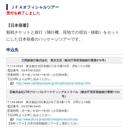
ＪＦＡオフィシャルツアー
受付を終了しました
【日本発着】
観戦チケットと旅行（飛行機、現地での宿泊・移動）をセット
にした日本発着のパッケージツアーです。
申込先
①西鉄旅行株式会社 東京支店（観光庁長官登録旅行業第579号）
〒113-0033 東京都文京区本郷3丁目10番15号 JFAハウス5階
電話番号：03-6742-0323
営業時間：月〜金／9:30〜18:00（土日祝休業）
下記URLよりお申し込みください。
http://www.nishitetsutravel.jp/triumph/soccer-daihyo.html
②株式会社JTBグローバルマーケティング＆トラベル（観光庁長官登録旅行業第1723
号）
〒140-8604 東京都品川区東品川2丁目3番11号 JTBビル16階
電話番号：03-5796-5443
営業時間：月〜金／9:30〜18:00（土日祝休業）
下記URLよりお申し込みください。
http://www.jtb.co.jp/sports/category/soccer.asp
【海外ツアー】日本代表戦観戦ツアーをご選択ください