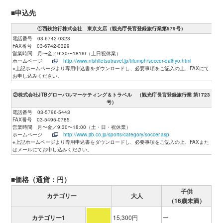
■申込先
①西鉄旅行株式会社 東京支店（観光庁長官登録旅行業第579号）
電話番号 03-6742-0323
FAX番号 03-6742-0329
営業時間 月〜金／9:30〜18:00（土日祝休業）
ホームページ
http://www.nishitetsutravel.jp/triumph/soccer-daihyo.html
※上記ホームページより専用申込書をダウンロードし、必要事項をご記入の上、FAXにて
お申し込みください。
②株式会社JTBグローバルマーケティング＆トラベル （観光庁長官登録旅行業 第1723
号）
電話番号 03-5796-5443
FAX番号 03-5495-0785
営業時間 月〜金／9:30〜18:00（土・日・祝休業）
ホームページ
http://www.jtb.co.jp/sports/category/soccer.asp
※上記ホームページより専用申込書をダウンロードし、必要事項をご記入の上、FAXまた
はメールにてお申し込みください。
■価格（通貨：円）
子供
カテゴリー
大人
（16歳未満）
カテゴリー1
15,300円
ー