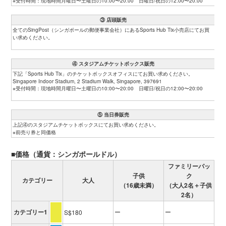
※受付時間：現地時間月曜日〜土曜日の10:00〜20:00 日曜日/祝日の12:00〜20:00
③ 店頭販売
全てのSingPost（シンガポールの郵便事業会社）にあるSports Hub Tix小売店にてお買
い求めください。
④ スタジアムチケットボックス販売
下記「Sports Hub Tix」のチケットボックスオフィスにてお買い求めください。
Singapore Indoor Stadium, 2 Stadium Walk, Singapore, 397691
※受付時間：現地時間月曜日〜土曜日の10:00〜20:00 日曜日/祝日の12:00〜20:00
⑤ 当日券販売
上記④のスタジアムチケットボックスにてお買い求めください。
※前売り券と同価格
■価格（通貨：シンガポールドル）
ファミリーパッ
子供
ク
カテゴリー
大人
（16歳未満）
（大人2名＋子供
2名）
カテゴリー1
ー
ー
S$180