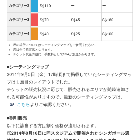
カテゴリー2
ー
ー
S$110
カテゴリー3
S$70
S$45
S$160
カテゴリー4
S$40
S$25
S$100
※
席の場所についてはシーティングマップをご参照ください。
※
席は全て指定席となります。
※
チケット代金の他に、手数料としてS$4が別途かかります。
■シーティングマップ
2014年9月5日（金）17時頃まで掲載していたシーティングマッ
プは１層目のレイアウトでした。
チケットの販売状況に応じて、販売されるエリアが随時追加さ
れる可能性がありますので、最新のシーティングマップは、
こちら
よりご確認ください。
■割引販売
以下に該当する方は割引価格が適用されます。
①2014年8月16日に同スタジアムで開催されたシンガポール選