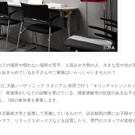
めての場所や慣れない場所が苦手、人混みや大勢の人、大きな音や光が
をあきらめているお子さんやご家族はいらっしゃいませんか？
(火)に大阪／パナソニック スタジアム 吹田で行う『キリンチャレンジカ
ー代表』で、発達障がいなどの診断を受けている、感覚過敏等の症状のあるお子
し、1組の参加者を募集します。
東京藝術大学と提携して実施しているもので、試合観戦の際にお子様や
ーマフ、リラックスボックスなどを設置したり、専門のスタッフが皆様