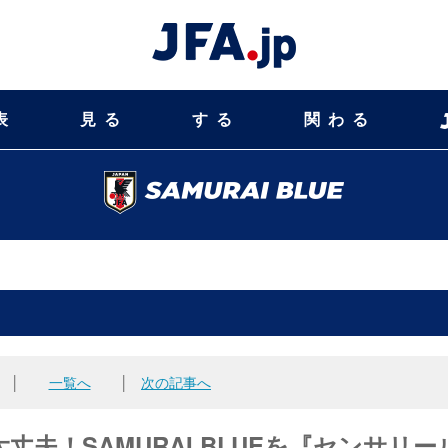
表
見る
する
関わる
│
一覧へ
│
次の記事へ
夫！SAMURAI BLUEを『センサリー