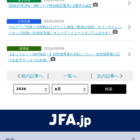
選手育成
2026/08/05
2026/27年JFA・WEリーグ特別指定選手に2選手を認定
日本代表
2026/08/05
ウルグアイ代表との対戦およびテレビ放送／配信が決定 キリンチャレン
ジカップ2026（9.24＠宮城／キューアンドエースタジアムみやぎ）
指導者
2026/08/04
【ホットピ！～HotTopic～】女性指導者を2倍にしたい～女性指導者が広
げる女子サッカーの未来～
前の記事へ
│
一覧へ
│
次の記事へ
代表