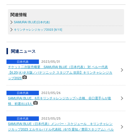
関連情報
SAMURAI BLUE(日本代表)
キリンチャレンジカップ2023 [6/15]
関連ニュース
日本代表
2023/05/31
チケット二次販売概要 SAMURAI BLUE（日本代表） 対 ペルー代表
【6.20(火)＠大阪／パナソニック スタジアム 吹田】キリンチャレンジカ
ップ2023
日本代表
2023/05/26
SAMURAI BLUE、6月キリンチャレンジカップへ古橋、谷口選手らが復
帰、初選出は3人
日本代表
2023/05/25
SAMURAI BLUE（日本代表）メンバー・スケジュール キリンチャレン
ジカップ2023 エルサルバドル代表戦（6/15 愛知／豊田スタジアム）ペル