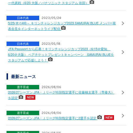
ー代表戦（6/20 大阪／パナソニック スタジアム 吹田）
日本代表
2023/05/24
5/25(木)14時～ キリンチャレンジカップ2023 SAMURAI BLUE メンバー発
表会見をインターネットライブ配信
日本代表
2023/05/18
JFA Passport から応募！キリンチャレンジカップ2023（6/15＠愛知、
6/20＠大阪） ペアチケットプレゼントキャンペーン SAMURAI BLUEを
スタジアムで応援しよう！
最新ニュース
選手育成
2026/08/06
2026/27シーズン JFA・Ｊリーグ特別指定選手に佐藤柚太選手（専修大）
を認定
選手育成
2026/08/06
2026/27シーズン JFA・Ｊリーグ特別指定選手に2選手を認定