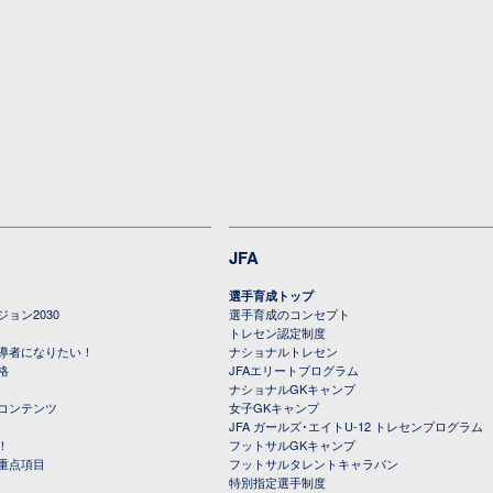
JFA
選手育成トップ
ョン2030
選手育成のコンセプト
トレセン認定制度
導者になりたい！
ナショナルトレセン
格
JFAエリートプログラム
ナショナルGKキャンプ
コンテンツ
女子GKキャンプ
JFA ガールズ･エイトU-12 トレセンプログラム
！
フットサルGKキャンプ
重点項目
フットサルタレントキャラバン
特別指定選手制度