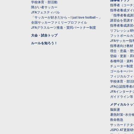
学校体育・部活動
指導者（コーチ
障がい者サッカー
指導者養成ダイ
JFAフェスティバル
「指導者養成講
「サッカーが好きだから～I just love football～」
講習会を受講す
全国サッカーファミリープロファイル
指導者養成講習
JFAグラスルーツ推進・賛同パートナー制度
リフレッシュ研
大会・試合トップ
フットボールカ
JFAサッカー指導
ルールを知ろう！
指導者向け教材
理念・意義・歴
登録・更新・昇
各種申請・資料
チューター制度
ゴールキーパー
フィジカルフィ
学校体育・部活
JFA公認指導者
JFAインター
ガイドライン等
メディカルトッ
脳振盪
暑熱対策･水分
救命救急
サッカードクタ
JSPO AT更新