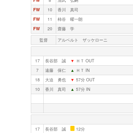
FW
8
清武 弘嗣
FW
10
香川 真司
FW
11
柿谷 曜一朗
FW
20
齋藤 学
監督
アルベルト ザッケローニ
17
長谷部 誠
▼
ＨＴ OUT
7
遠藤 保仁
▲
ＨＴ IN
18
大迫 勇也
▼
57分 OUT
10
香川 真司
▲
57分 IN
17
長谷部 誠
12分