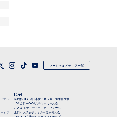
ソーシャルメディア一覧
[女子]
ァイナル
皇后杯 JFA 全日本女子サッカー選手権大会
JFA 全日本O-30女子サッカー大会
JFA O-40女子サッカーオープン大会
レーオフ
全日本大学女子サッカー選手権大会
JFA U-18女子サッカーファイナルズ