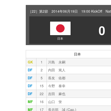
［22］第2節 2014年06月19日 19:00 KickOff Natal
0
日本
日本
GK
1
川島 永嗣
DF
2
内田 篤人
DF
5
長友 佑都
DF
15
今野 泰幸
DF
22
吉田 麻也
MF
16
山口 蛍
MF
17
長谷部 誠 (Cap.)