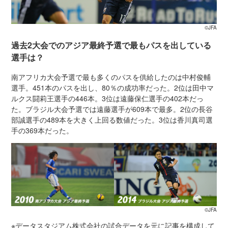
©JFA
過去2大会でのアジア最終予選で最もパスを出している
選手は？
南アフリカ大会予選で最も多くのパスを供給したのは中村俊輔
選手。451本のパスを出し、80％の成功率だった。2位は田中マ
ルクス闘莉王選手の446本。3位は遠藤保仁選手の402本だっ
た。ブラジル大会予選では遠藤選手が609本で最多。2位の長谷
部誠選手の489本を大きく上回る数値だった。3位は香川真司選
手の369本だった。
©JFA
※データスタジアム株式会社の試合データを元に記事を構成して