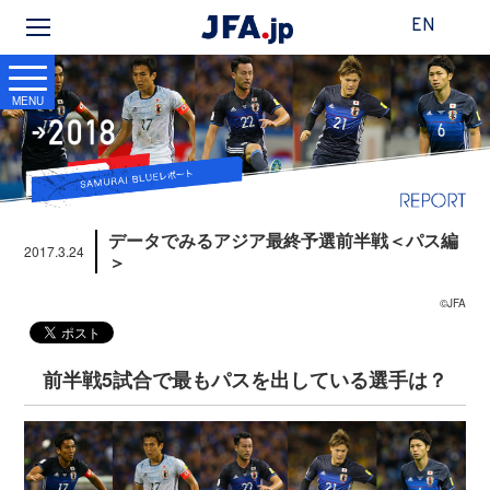
EN
MENU
データでみるアジア最終予選前半戦＜パス編
2017.3.24
＞
©JFA
前半戦5試合で最もパスを出している選手は？