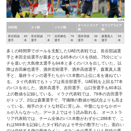
©JFA
オーストラリア
サウジアラビア
UAE戦
タイ戦
イラク戦
戦
戦
長谷部誠
65
長谷部誠
77
吉田麻也
79
酒井高徳
36
森重真人
55
選手
本
選手
本
選手
本
選手
本
選手
本
多くの時間帯でボールを支配したUAE代表戦では、長谷部誠選
手と本田圭佑選手が最多となる65本のパスを供給。75分にピッ
チを退いた大島僚太選手も64本と多くのパスを出していた。以
降は吉田麻也選手、酒井宏樹選手、酒井高徳選手、森重真人選
手と、最終ラインの選手たちがパス本数の上位に名を連ねてい
る。 タイ代表戦でもトップは長谷部選手。UAE戦を上回る77本
のパスを出した。酒井高選手、吉田選手、山口蛍選手も60本以
上の数値を記録している。 イラク代表戦では、79本の吉田選手
がトップ。2位は森重選手で、守備陣の数値が他試合よりも高ま
っている。相手のタイトな対応に苦しみ、中盤になかなかボー
ルが入らなかった。データ上ではそう読み取れる。 オーストラ
リア代表戦では、チーム全体のパス本数がわずかに288本で、こ
れは569本を記録したタイ戦のおよそ半分の数字だった。面白い
のは供給する側の最終ライン、ボランチの選手よりも前線の選