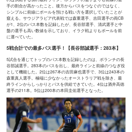
手の割合が高かったこと。後方からパスをつなぐのではなく、
シンプルに前線にボールを預ける戦い方を選択していたことが
窺える。サウジアラビア代表戦では森重選手、吉田選手の両CB
が1、2位のパス本数を記録したが、長谷部選手、清武選手と中
盤の選手も高い数値を示しており、イラク戦よりもボールを前
に運べていた。
5戦合計での最多パス選手！【長谷部誠選手：283本】
5試合を通じてトップのパス本数を記録したのは、ボランチの長
谷部誠選手。283本のパスを出し、最終ラインと前線のつなぎ役
として機能した。2位は267本の吉田麻也選手で、3位は243本の
森重真人選手。極端に少なかったオーストラリア戦を除き、最
終ラインからしっかりとパスを供給できていた。4位は酒井高徳
選手の211本。5位は200本の本田圭佑選手となった。