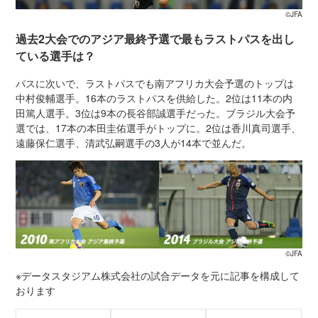
©JFA
過去2大会でのアジア最終予選で最もラストパスを出し
ている選手は？
パスに次いで、ラストパスでも南アフリカ大会予選のトップは
中村俊輔選手。16本のラストパスを供給した。2位は11本の内
田篤人選手。3位は9本の長谷部誠選手だった。ブラジル大会予
選では、17本の本田圭佑選手がトップに。2位は香川真司選手、
遠藤保仁選手、清武弘嗣選手の3人が14本で並んだ。
©JFA
※データスタジアム株式会社の試合データを元に記事を構成して
おります