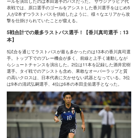
ールを演出したのは本田選手のパスだった。 サウジアラビア代
表戦では、原口選手のゴールをアシストした香川選手をはじめ5
人が2本ずつラストパスを供給したように、様々なエリアから攻
撃を仕掛けられていたことが窺える。
5戦合計での最多ラストパス選手！【香川真司選手：13
本】
5試合を通じてラストパスが最も多かったのは13本の香川真司選
手。トップ下でのプレー機会が多く、前線と上手く連動しなが
らシュートチャンスを演出した。2位は11本を記録した酒井宏樹
選手。タイ戦でのアシストも含め、果敢なオーバーラップと質
の高いクロスは、日本代表に欠かせない武器となっている。3位
は9本の清武弘嗣選手、4位は6本の本田圭佑選手となった。