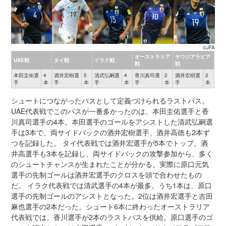
©JFA
オーストラリア
サウジアラビア
UAE戦
タイ戦
イラク戦
戦
戦
本田圭佑選
4
酒井宏樹選
5
清武弘嗣選
4
香川真司選
2
酒井宏樹選
2
手
本
手
本
手
本
手
本
手
本
シュートにつながったパスとして定義づけられるラストパス。
UAE代表戦でこのパスが一番多かったのは、本田圭佑選手と香
川真司選手の4本。本田選手のゴールをアシストした清武弘嗣選
手は3本で、両サイドバックの酒井宏樹選手、酒井高徳も2本ず
つを記録した。 タイ代表戦では酒井宏選手が5本でトップ。酒
井高選手も3本を記録し、両サイドバックの攻撃参加から、多く
のシュートチャンスが生まれたことが分かる。実際に原口元気
選手の先制ゴールは酒井宏選手のクロスを頭で合わせたもの
だ。 イラク代表戦では清武選手の4本が最多。うち1本は、原口
選手の先制ゴールのアシストとなった。2位は酒井宏選手と吉田
麻也選手の2本だった。シュート6本に終わったオーストラリア
代表戦では、香川選手が2本のラストパスを供給。原口選手のゴ