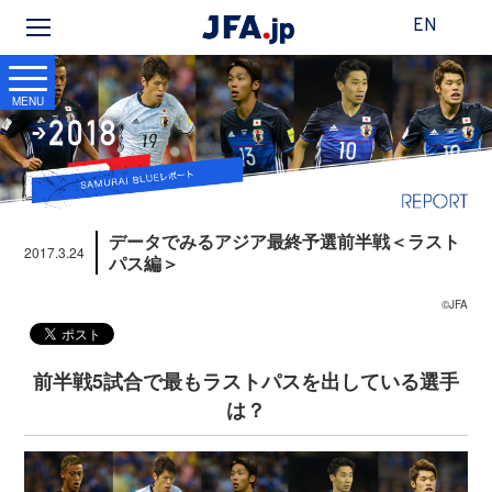
EN
MENU
データでみるアジア最終予選前半戦＜ラスト
2017.3.24
パス編＞
©JFA
前半戦5試合で最もラストパスを出している選手
は？