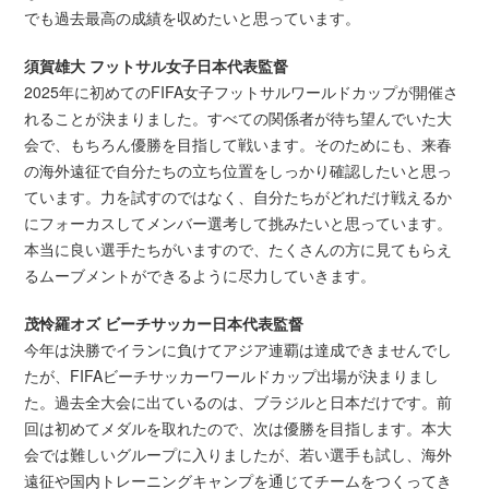
でも過去最高の成績を収めたいと思っています。
須賀雄大 フットサル女子日本代表監督
2025年に初めてのFIFA女子フットサルワールドカップが開催さ
れることが決まりました。すべての関係者が待ち望んでいた大
会で、もちろん優勝を目指して戦います。そのためにも、来春
の海外遠征で自分たちの立ち位置をしっかり確認したいと思っ
ています。力を試すのではなく、自分たちがどれだけ戦えるか
にフォーカスしてメンバー選考して挑みたいと思っています。
本当に良い選手たちがいますので、たくさんの方に見てもらえ
るムーブメントができるように尽力していきます。
茂怜羅オズ ビーチサッカー日本代表監督
今年は決勝でイランに負けてアジア連覇は達成できませんでし
たが、FIFAビーチサッカーワールドカップ出場が決まりまし
た。過去全大会に出ているのは、ブラジルと日本だけです。前
回は初めてメダルを取れたので、次は優勝を目指します。本大
会では難しいグループに入りましたが、若い選手も試し、海外
遠征や国内トレーニングキャンプを通じてチームをつくってき