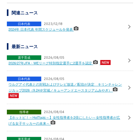
関連ニュース
日本代表
2023/12/18
2024年 日本代表 年間スケジュールを発表
最新ニュース
選手育成
2026/08/05
2026/27年JFA・WEリーグ特別指定選手に2選手を認定
日本代表
2026/08/05
ウルグアイ代表との対戦およびテレビ放送／配信が決定 キリンチャレン
ジカップ2026（9.24＠宮城／キューアンドエースタジアムみやぎ）
指導者
2026/08/04
【ホットピ！～HotTopic～】女性指導者を2倍にしたい～女性指導者が広
げる女子サッカーの未来～
選手育成
2026/08/04