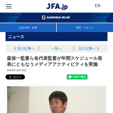
EN
試合日程・結果
選手・スタッフ
ニュース
前の記事へ
│
一覧へ
│
次の記事へ
森保一監督ら各代表監督が年間スケジュール発
表にともなうメディアアクティビティを実施
2023年12月19日